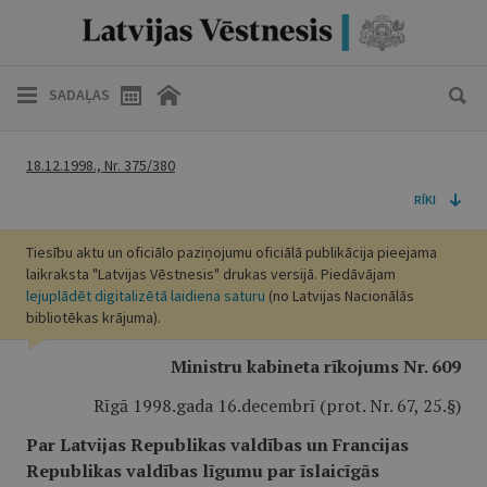
SADAĻAS
18.12.1998., Nr. 375/380
RĪKI
Tiesību aktu un oficiālo paziņojumu oficiālā publikācija pieejama
laikraksta "Latvijas Vēstnesis" drukas versijā. Piedāvājam
lejuplādēt digitalizētā laidiena saturu
(no Latvijas Nacionālās
bibliotēkas krājuma).
Ministru kabineta rīkojums Nr. 609
Rīgā 1998.gada 16.decembrī (prot. Nr. 67, 25.§)
Par Latvijas Republikas valdības un Francijas
Republikas valdības līgumu par īslaicīgās