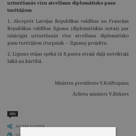
uzturēšanās vīzu atcelšanu diplomātisko pasu
turētājiem
1. Akceptēt Latvijas Republikas valdības un Francijas
Republikas valdības līguma (diplomātiskās notas) par
īslaicīgās uzturēšanās vīzu atcelšanu diplomātisko
pasu turētājiem (turpmāk — līgums) projektu.
2. Līgums stājas spēkā tā 8.panta otrajā daļā noteiktajā
laikā un kārtībā.
Ministru prezidents V.Kriðtopans
Ārlietu ministrs V.Birkavs
RĪKI
PASTĀSTI CITIEM
IZDRUKĀT PUBLIKĀCIJU