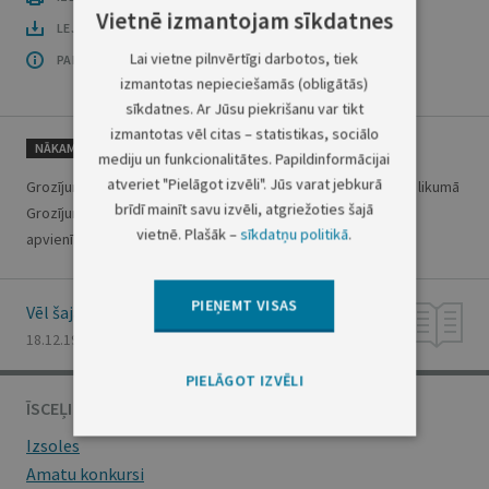
Vietnē izmantojam sīkdatnes
LEJUPLĀDĒT LAIDIENU (PDF)
Lai vietne pilnvērtīgi darbotos, tiek
PAR OFICIĀLO IZDEVUMU
izmantotas nepieciešamās (obligātās)
sīkdatnes. Ar Jūsu piekrišanu var tikt
izmantotas vēl citas – statistikas, sociālo
NĀKAMAIS
mediju un funkcionalitātes. Papildinformācijai
atveriet "Pielāgot izvēli". Jūs varat jebkurā
Grozījumi likumā "Par zemes dzīlēm" Grozījumi Repatriācijas likumā
brīdī mainīt savu izvēli, atgriežoties šajā
Grozījumi likumā "Par sabiedriskajām organizācijām un to
vietnē. Plašāk –
sīkdatņu politikā
.
apvienībām"
PIEŅEMT VISAS
Vēl šajā numurā
18.12.1998., Nr. 375/380
PIELĀGOT IZVĒLI
ĪSCEĻI
Izsoles
Amatu konkursi