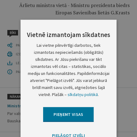
Ārlietu ministra vietā - Ministru prezidenta biedrs
Eiropas Savienības lietās G.Krasts
RĪKI
Vietnē izmantojam sīkdatnes
Lai vietne pilnvērtīgi darbotos, tiek
PASTĀSTI CITIEM
izmantotas nepieciešamās (obligātās)
IZDRUKĀT PUBLIKĀCIJU
sīkdatnes. Ar Jūsu piekrišanu var tikt
LEJUPLĀDĒT LAIDIENU (PDF)
izmantotas vēl citas – statistikas, sociālo
PAR OFICIĀLO IZDEVUMU
mediju un funkcionalitātes. Papildinformācijai
atveriet "Pielāgot izvēli". Jūs varat jebkurā
brīdī mainīt savu izvēli, atgriežoties šajā
vietnē. Plašāk –
sīkdatņu politikā
.
NĀKAMAIS
Ministru kabineta rīkojums Nr. 582
Par valsts nekustamā īpašuma "Kaucmindes pils" nodošanu
PIEŅEMT VISAS
Bauskas rajona Rundāles pagasta pašvaldības īpašumā
PIELĀGOT IZVĒLI