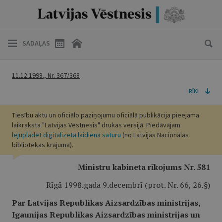
SADAĻAS
11.12.1998., Nr. 367/368
RĪKI
Tiesību aktu un oficiālo paziņojumu oficiālā publikācija pieejama
laikraksta "Latvijas Vēstnesis" drukas versijā. Piedāvājam
lejuplādēt digitalizētā laidiena saturu
(no Latvijas Nacionālās
bibliotēkas krājuma).
Ministru kabineta rīkojums Nr. 581
Rīgā 1998.gada 9.decembrī (prot. Nr. 66, 26.§)
Par Latvijas Republikas Aizsardzības ministrijas,
Igaunijas Republikas Aizsardzības ministrijas un