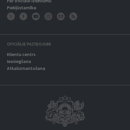
Par oficiālo izdevumu
Piekļūstamība
OFICIĀLIE PAZIŅOJUMI
Klientu centrs
Iesniegšana
Atkalizmantošana