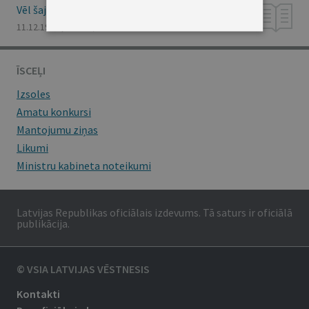
Vēl šajā numurā
11.12.1998., Nr. 367/368
ĪSCEĻI
Izsoles
Amatu konkursi
Mantojumu ziņas
Likumi
Ministru kabineta noteikumi
Latvijas Republikas oficiālais izdevums. Tā saturs ir oficiālā
publikācija.
© VSIA LATVIJAS VĒSTNESIS
Kontakti