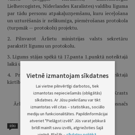
Lielhercogistes, Nīderlandes Karalistes) valdību līguma
par tādu personu atpakaļuzņemšanu, kuru ieceļošana
un uzturēšanās ir nelikumīga, piemērošanas protokola
(turpmāk — protokols) projektu.
2. Pilnvarot Ārlietu ministrijas valsts sekretāru
parakstīt līgumu un protokolu.
3. Līgums stājas spēkā tā 17.panta 1.punktā noteiktajā
laikā un kārtībā.
4. Protokols stājas spēkā tā 8.punktā noteiktajā
Vietnē izmantojam sīkdatnes
kārtībā.
Lai vietne pilnvērtīgi darbotos, tiek
Ministru prezidents G.Krasts
izmantotas nepieciešamās (obligātās)
sīkdatnes. Ar Jūsu piekrišanu var tikt
Ārlietu ministra vietā —tieslietu ministrs Dz.Rasnačs
izmantotas vēl citas – statistikas, sociālo
mediju un funkcionalitātes. Papildinformācijai
atveriet "Pielāgot izvēli". Jūs varat jebkurā
RĪKI
brīdī mainīt savu izvēli, atgriežoties šajā
vietnē. Plašāk –
sīkdatņu politikā
.