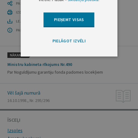
PASTĀSTI CITIEM
IZDRUKĀT PUBLIKĀCIJU
PIEŅEMT VISAS
LEJUPLĀDĒT LAIDIENU (PDF)
PAR OFICIĀLO IZDEVUMU
PIELĀGOT IZVĒLI
NĀKAMAIS
Ministru kabineta rīkojums Nr.490
Par Noguldījumu garantiju fonda padomes locekļiem
Vēl šajā numurā
16.10.1998., Nr. 295/296
ĪSCEĻI
Izsoles