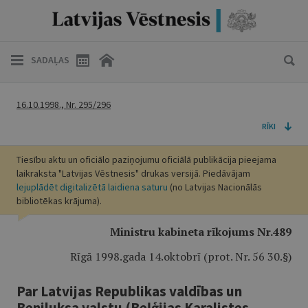
SADAĻAS
16.10.1998., Nr. 295/296
RĪKI
Tiesību aktu un oficiālo paziņojumu oficiālā publikācija pieejama
laikraksta "Latvijas Vēstnesis" drukas versijā. Piedāvājam
lejuplādēt digitalizētā laidiena saturu
(no Latvijas Nacionālās
bibliotēkas krājuma).
Ministru kabineta rīkojums Nr.489
Rīgā 1998.gada 14.oktobrī (prot. Nr. 56 30.§)
Par Latvijas Republikas valdības un
Beniluksa valstu (Beļģijas Karalistes,