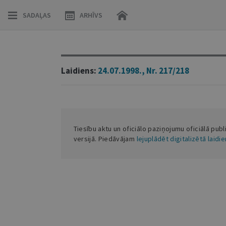
SADAĻAS
ARHĪVS
Laidiens:
24.07.1998., Nr. 217/218
Tiesību aktu un oficiālo paziņojumu oficiālā publ
versijā. Piedāvājam
lejuplādēt digitalizētā laidi