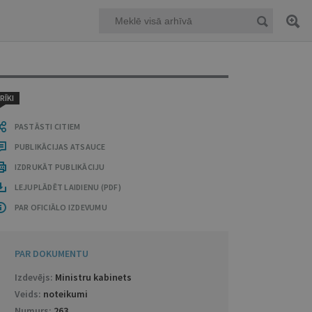
RĪKI
PASTĀSTI CITIEM
PUBLIKĀCIJAS ATSAUCE
IZDRUKĀT PUBLIKĀCIJU
LEJUPLĀDĒT LAIDIENU (PDF)
PAR OFICIĀLO IZDEVUMU
PAR DOKUMENTU
Izdevējs:
Ministru kabinets
Veids:
noteikumi
Numurs:
263