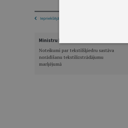
Iepriekšējā
Ministru kabineta noteikumi Nr. 262
Noteikumi par tekstilšķiedru sastāva
norādīšanu tekstilizstrādājumu
marķējumā