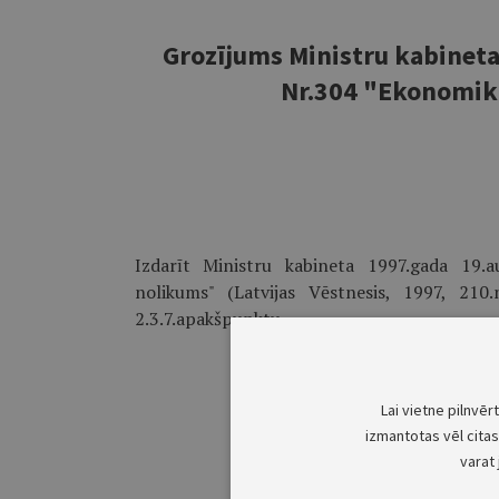
Grozījums Ministru kabinet
Nr.304 "Ekonomika
Izdarīt Ministru kabineta 1997.gada 19.a
nolikums" (Latvijas Vēstnesis, 1997, 210.
2.3.7.apakšpunktu.
Lai vietne pilnvēr
izmantotas vēl citas 
varat 