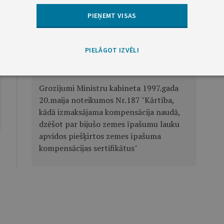
PIEŅEMT VISAS
Nākamā
PIELĀGOT IZVĒLI
Ministru kabineta noteikumi Nr.264
Grozījumi Ministru kabineta 1997.gada
20.maija noteikumos Nr.187 "Kārtība,
kādā izmaksājama kompensācija naudā,
dzēšot par bijušo zemes īpašumu lauku
apvidos piešķirtos zemes īpašuma
kompensācijas sertifikātus"