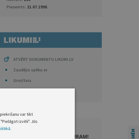
Pieņemts:
21.07.1998
.
ATVĒRT DOKUMENTU LIKUMI.LV
Zaudējis spēku ar
Grozītais
Izdoti saskaņā ar
piekrišanu var tikt
"Pielāgot izvēli". Jūs
litikā
.