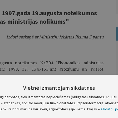
a 1997.gada 19.augusta noteikumos
s ministrijas nolikums"
Izdoti saskaņā ar Ministriju iekārtas likuma 5.pantu
ugusta noteikumos Nr.304 "Ekonomikas ministrijas
nr.; 1998, 37., 134./135.nr.) grozījumu un svītrot
Vietnē izmantojam sīkdatnes
Ministru prezidents G.Krasts
tīgi darbotos, tiek izmantotas nepieciešamās (obligātās) sīkdatnes. Ar Jūsu 
Ekonomikas ministrs L.Strujevičs
– statistikas, sociālo mediju un funkcionalitātes. Papildinformācijai atveriet 
jebkurā brīdī mainīt savu izvēli, atgriežoties šajā vietnē. Plašāk –
sīkdatņu po