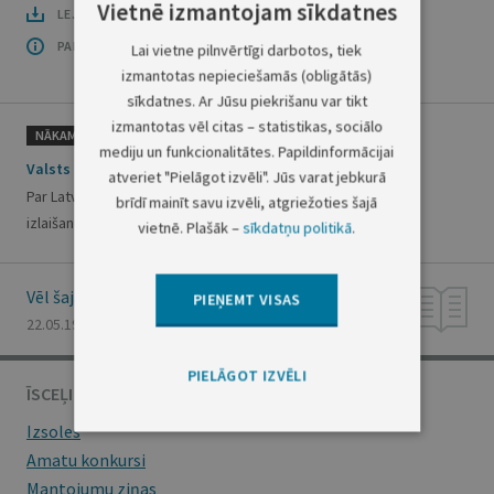
Vietnē izmantojam sīkdatnes
LEJUPLĀDĒT LAIDIENU (PDF)
PAR OFICIĀLO IZDEVUMU
Lai vietne pilnvērtīgi darbotos, tiek
izmantotas nepieciešamās (obligātās)
sīkdatnes. Ar Jūsu piekrišanu var tikt
izmantotas vēl citas – statistikas, sociālo
NĀKAMAIS
mediju un funkcionalitātes. Papildinformācijai
Valsts kases informācija
atveriet "Pielāgot izvēli". Jūs varat jebkurā
Par Latvijas valsts iekšējā aizņēmuma īstermiņa parādzīmju
brīdī mainīt savu izvēli, atgriežoties šajā
izlaišanu
vietnē. Plašāk –
sīkdatņu politikā
.
Vēl šajā numurā
PIEŅEMT VISAS
22.05.1998., Nr. 147/149
PIELĀGOT IZVĒLI
ĪSCEĻI
Izsoles
Amatu konkursi
Mantojumu ziņas