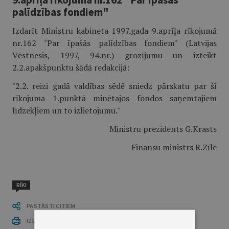
palīdzības fondiem"
Izdarīt Ministru kabineta 1997.gada 9.aprīļa rīkojumā
nr.162 "Par īpašās palīdzības fondiem" (Latvijas
Vēstnesis, 1997, 94.nr.) grozījumu un izteikt
2.2.apakšpunktu šādā redakcijā:
"2.2. reizi gadā valdības sēdē sniedz pārskatu par šī
rīkojuma 1.punktā minētajos fondos saņemtajiem
līdzekļiem un to izlietojumu."
Ministru prezidents G.Krasts
Finansu ministrs R.Zīle
RĪKI
PASTĀSTI CITIEM
IZDRUKĀT PUBLIKĀCIJU