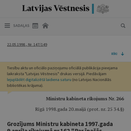
SADAĻAS
22.05.1998., Nr. 147/149
RĪKI
Tiesību aktu un oficiālo paziņojumu oficiālā publikācija pieejama
laikraksta "Latvijas Vēstnesis" drukas versijā. Piedāvājam
lejuplādēt digitalizētā laidiena saturu
(no Latvijas Nacionālās
bibliotēkas krājuma).
Ministru kabineta rīkojums Nr. 266
Rīgā 1998.gada 20.maijā (prot. nr. 25 34.§)
Grozījums Ministru kabineta 1997.gada
9.aprīļa rīkojumā nr.162 "Par īpašās