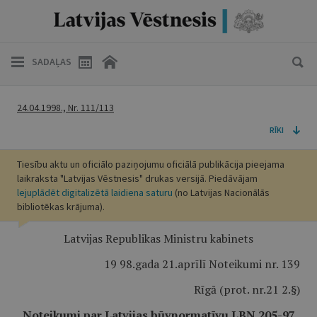
SADAĻAS
24.04.1998., Nr. 111/113
RĪKI
Tiesību aktu un oficiālo paziņojumu oficiālā publikācija pieejama
laikraksta "Latvijas Vēstnesis" drukas versijā. Piedāvājam
lejuplādēt digitalizētā laidiena saturu
(no Latvijas Nacionālās
bibliotēkas krājuma).
Latvijas Republikas Ministru kabinets
19 98.gada 21.aprīlī Noteikumi nr. 139
Rīgā (prot. nr.21 2.§)
Noteikumi par Latvijas būvnormatīvu LBN 205-97