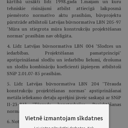
kārtībā uzsākti līdz 1998.gada 1.maijam un kuru
tehniskie risinājumi atbilst attiecīgā laikposmā
piemēroto normatīvo aktu prasībām, būvprojektu
pārstrāde atbilstoši Latvijas būvnormatīva LBN 205-97
"Mūra un stiegrota mūra konstrukciju projektēšanas
normas" prasībām nav obligāta.
4. Līdz Latvijas būvnormatīva LBN 004 "Slodzes un
iedarbības. Projektēšanas pamatprincipi"
apstiprināšanai slodžu un iedarbību lielumi, drošuma
un slodžu kombināciju koeficienti jāpieņem atbilstoši
SNiP 2.01.07-85 prasībām.
5. Līdz Latvijas būvnormatīva LBN 204 "Tērauda
konstrukciju projektēšanas normas" apstiprināšanai
metāla ieliekamo detaļu aprēķini jāveic saskaņā ar SNiP
II-23-81* "Tērauda konstrukcijas. Projektēšanas
normas".
Vietnē izmantojam sīkdatnes
6. Noteikumi stājas spēkā ar 1998.gada 1.maiju.
Lai vietne pilnvērtīgi darbotos, tiek