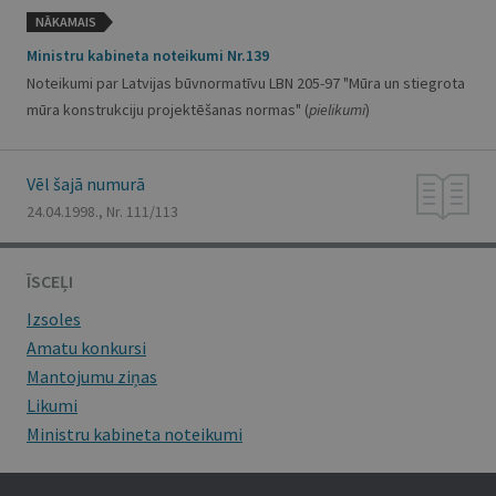
NĀKAMAIS
Ministru kabineta noteikumi Nr.139
Noteikumi par Latvijas būvnormatīvu LBN 205-97 "Mūra un stiegrota
mūra konstrukciju projektēšanas normas" (
pielikumi
)
Vēl šajā numurā
24.04.1998., Nr. 111/113
ĪSCEĻI
Izsoles
Amatu konkursi
Mantojumu ziņas
Likumi
Ministru kabineta noteikumi