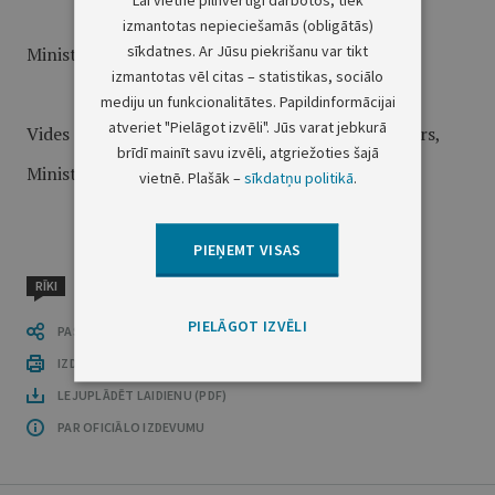
izmantotas nepieciešamās (obligātās)
sīkdatnes. Ar Jūsu piekrišanu var tikt
Ministru prezidents G.Krasts
izmantotas vēl citas – statistikas, sociālo
mediju un funkcionalitātes. Papildinformācijai
atveriet "Pielāgot izvēli". Jūs varat jebkurā
Vides aizsardzības un reģionālās attīstības ministrs,
brīdī mainīt savu izvēli, atgriežoties šajā
Ministru prezidenta biedrs A.Gorbunovs
vietnē. Plašāk –
sīkdatņu politikā
.
PIEŅEMT VISAS
RĪKI
PIELĀGOT IZVĒLI
PASTĀSTI CITIEM
IZDRUKĀT PUBLIKĀCIJU
LEJUPLĀDĒT LAIDIENU (PDF)
PAR OFICIĀLO IZDEVUMU