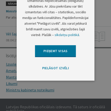
izmantotas nepieciešamās (obligātās)
NĀKAMAIS
sīkdatnes. Ar Jūsu piekrišanu var tikt
Ministru prezidenta rīkojums Nr.94
izmantotas vēl citas – statistikas, sociālo
Par atvaļinājuma piešķiršanu R.Jurdžam
mediju un funkcionalitātes. Papildinformācijai
atveriet "Pielāgot izvēli". Jūs varat jebkurā
brīdī mainīt savu izvēli, atgriežoties šajā
Vēl šajā numurā
vietnē. Plašāk –
sīkdatņu politikā
.
08.04.1998., Nr. 95/96
PIEŅEMT VISAS
ĪSCEĻI
Izsoles
PIELĀGOT IZVĒLI
Amatu konkursi
Mantojumu ziņas
Likumi
Ministru kabineta noteikumi
Latvijas Republikas oficiālais izdevums. Tā saturs ir oficiālā
publikācija.