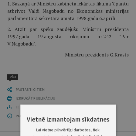
1. Saskaņā ar Ministru kabineta iekārtas likuma 7.pantu
atbrīvot Valdi Nagobadu no Ekonomikas ministrijas
parlamentārā sekretāra amata 1998.gada 6.aprīlī.
2. Atzīt par spēku zaudējušu Ministru prezidenta
1997.gada 19.augusta rīkojumu nr.242 "Par
V.Nagobadu".
Ministru prezidents G.Krasts
RĪKI
PASTĀSTI CITIEM
IZDRUKĀT PUBLIKĀCIJU
LEJUPLĀDĒT LAIDIENU (PDF)
PAR OFICIĀLO IZDEVUMU
Vietnē izmantojam sīkdatnes
Lai vietne pilnvērtīgi darbotos, tiek