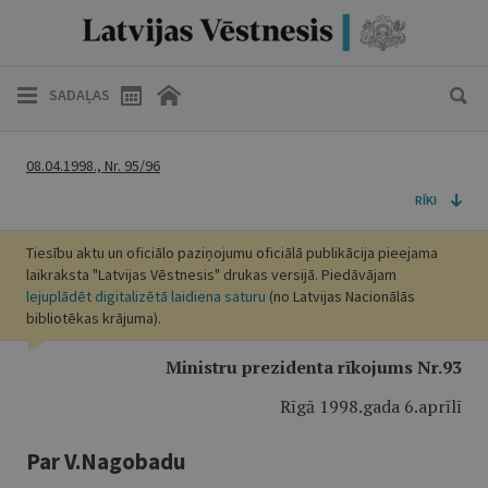
SADAĻAS
08.04.1998., Nr. 95/96
RĪKI
Tiesību aktu un oficiālo paziņojumu oficiālā publikācija pieejama
laikraksta "Latvijas Vēstnesis" drukas versijā. Piedāvājam
lejuplādēt digitalizētā laidiena saturu
(no Latvijas Nacionālās
bibliotēkas krājuma).
Ministru prezidenta rīkojums Nr.93
Rīgā 1998.gada 6.aprīlī
Par V.Nagobadu