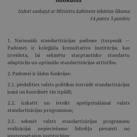
Izdoti saskaņā ar Ministru kabineta iekārtas likuma
14.panta 3.punktu
1. Nacionālā standartizācijas padome (turpmāk —
Padome) ir koleģiāla konsultatīva institūcija, kas
izveidota, lai sekmētu starptautisko standartu
adaptāciju un optimālu standartizācijas attīstību.
2. Padomei ir šādas funkcijas:
2.1. piedalīties valsts politikas izstrādē standartizācijas
jomā un koordinēt tās izpildi;
2.2. izskatīt un ieteikt apstiprināšanai valsts
standartizācijas programmas;
2.3. sekmēt valsts standartizācijas programmu
realizācijai nepieciešamo līdzekļu piesaisti no
ieinteresētajām institūcijām;