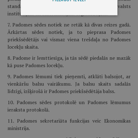
standartizācijas attīstībā ieinteresētām valsts
institūcijām un sabiedriskajām organizācijām.
7. Padomes sēdes notiek ne retāk kā divas reizes gadā.
Ārkārtas sēdes notiek, ja to pieprasa Padomes
priekšsēdētājs vai vismaz viena trešdaļa no Padomes
locekļu skaita.
8. Padome ir lemttiesīga, ja tās sēdē piedalās ne mazāk
kā puse Padomes locekļu.
9. Padomes lēmumi tiek pieņemti, atklāti balsojot, ar
vienkāršu balsu vairākumu. Ja balsu skaits sadalās
līdzīgi, izšķirošā ir Padomes priekšsēdētāja balss.
10. Padomes sēdes protokolē un Padomes lēmumus
ieraksta protokolā.
11. Padomes sekretariāta funkcijas veic Ekonomikas
ministrija.