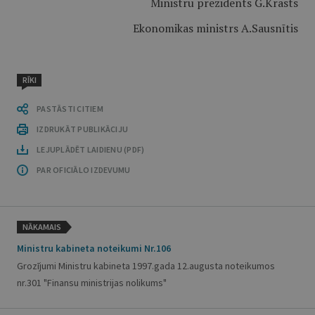
Ministru prezidents G.Krasts
Ekonomikas ministrs A.Sausnītis
RĪKI
PASTĀSTI CITIEM
IZDRUKĀT PUBLIKĀCIJU
LEJUPLĀDĒT LAIDIENU (PDF)
PAR OFICIĀLO IZDEVUMU
NĀKAMAIS
Ministru kabineta noteikumi Nr.106
Grozījumi Ministru kabineta 1997.gada 12.augusta noteikumos
nr.301 "Finansu ministrijas nolikums"