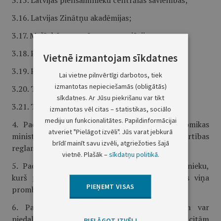
3.15. Latvijas piensaimnieku centrālās savienības;
3.16. Latvijas Zinātņu akadēmijas;
3.17. Mašīnbūves uzņēmumu asociācijas;
3.18. Pārtikas uzņēmumu federācijas;
Vietnē izmantojam sīkdatnes
3.19. Patērētāju interešu aizsardzības kluba;
Lai vietne pilnvērtīgi darbotos, tiek
izmantotas nepieciešamās (obligātās)
3.20. Tehnisko ekspertu asociācijas;
sīkdatnes. Ar Jūsu piekrišanu var tikt
3.21. Tirdzniecības un rūpniecības kameras.
izmantotas vēl citas – statistikas, sociālo
mediju un funkcionalitātes. Papildinformācijai
4. Padomes personālsastāvu apstiprina ekonomikas
atveriet "Pielāgot izvēli". Jūs varat jebkurā
ministrs. Padome apstiprina iekšējās kārtības
brīdī mainīt savu izvēli, atgriežoties šajā
reglamentu.
vietnē. Plašāk –
sīkdatņu politikā
.
5. Padome ievēlē Padomes priekšsēdētāja vietnieku,
kurš pilda Padomes priekšsēdētāja pienākumus viņa
PIEŅEMT VISAS
prombūtnes laikā.
6. Padomes darbā ar padomdevēja tiesībām var
piedalīties attiecīgi pilnvaroti pārstāvji no citām
PIELĀGOT IZVĒLI