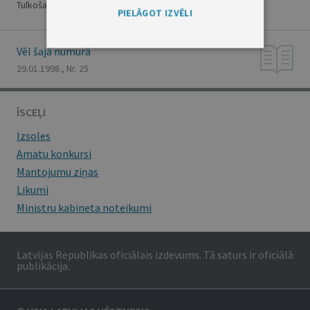
Tulkošanas un terminoloģijas centra izveidi"
PIELĀGOT IZVĒLI
Vēl šajā numurā
29.01.1998., Nr. 25
ĪSCEĻI
Izsoles
Amatu konkursi
Mantojumu ziņas
Likumi
Ministru kabineta noteikumi
Latvijas Republikas oficiālais izdevums. Tā saturs ir oficiālā
publikācija.