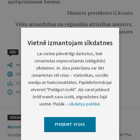
apstiprināšanai Saeimā.
Ministru prezidents G.Krasts
Vides aizsardzības un reģionālās attīstības ministrs,
Ministru prezidenta biedrs A.Gorbunovs
Vietnē izmantojam sīkdatnes
RĪKI
Lai vietne pilnvērtīgi darbotos, tiek
izmantotas nepieciešamās (obligātās)
PASTĀSTI CITIEM
sīkdatnes. Ar Jūsu piekrišanu var tikt
IZDRUKĀT PUBLIKĀCIJU
izmantotas vēl citas – statistikas, sociālo
mediju un funkcionalitātes. Papildinformācijai
LEJUPLĀDĒT LAIDIENU (PDF)
atveriet "Pielāgot izvēli". Jūs varat jebkurā
PAR OFICIĀLO IZDEVUMU
brīdī mainīt savu izvēli, atgriežoties šajā
vietnē. Plašāk –
sīkdatņu politikā
.
NĀKAMAIS
PIEŅEMT VISAS
Ministru kabineta rīkojums Nr.32
Grozījums Ministru kabineta 1996.gada 12.jūnija rīkojumā nr.230 "Par