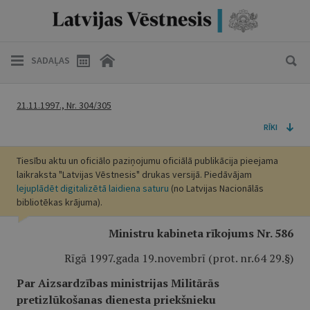
SADAĻAS
21.11.1997., Nr. 304/305
RĪKI
Tiesību aktu un oficiālo paziņojumu oficiālā publikācija pieejama
laikraksta "Latvijas Vēstnesis" drukas versijā. Piedāvājam
lejuplādēt digitalizētā laidiena saturu
(no Latvijas Nacionālās
bibliotēkas krājuma).
Ministru kabineta rīkojums Nr. 586
Rīgā 1997.gada 19.novembrī (prot. nr.64 29.§)
Par Aizsardzības ministrijas Militārās
pretizlūkošanas dienesta priekšnieku