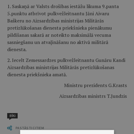
1. Saskaņā ar Valsts drošības iestāžu likuma 9.panta
5.punktu atbrīvot pulkvežleitnantu Jāni Aivaru
Baškeru no Aizsardzības ministrijas Militārās
pretizlūkošanas dienesta priekšnieka pienākumu
pildīšanas sakarā ar noteikto maksimālā vecuma
sasniegšanu un atvaļināšanu no aktīvā militārā
dienesta.
2. Iecelt Zemessardzes pulkvežleitnantu Gunāru Kandi
Aizsardzības ministrijas Militārās pretizlūkošanas
dienesta priekšnieka amatā.
Ministru prezidents G.Krasts
Aizsardzības ministrs T.Jundzis
RĪKI
PASTĀSTI CITIEM