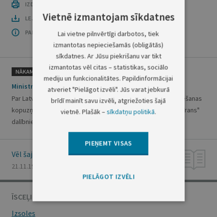
IZDRUKĀT PUBLIKĀCIJU
Vietnē izmantojam sīkdatnes
LEJUPLĀDĒT LAIDIENU (PDF)
PAR OFICIĀLO IZDEVUMU
Lai vietne pilnvērtīgi darbotos, tiek
izmantotas nepieciešamās (obligātās)
sīkdatnes. Ar Jūsu piekrišanu var tikt
izmantotas vēl citas – statistikas, sociālo
NĀKAMAIS
mediju un funkcionalitātes. Papildinformācijai
Ministru kabineta rīkojums Nr.587
atveriet "Pielāgot izvēli". Jūs varat jebkurā
Par Latvijas un Krievijas naftas un naftas produktu transportēšanas
brīdī mainīt savu izvēli, atgriežoties šajā
kopuzņēmuma sabiedrības ar ierobežotu atbildību "LatRosTrans"
vietnē. Plašāk –
sīkdatņu politikā
.
dalībnieka statusu
PIEŅEMT VISAS
Vēl šajā numurā
21.11.1997., Nr. 304/305
PIELĀGOT IZVĒLI
ĪSCEĻI
Izsoles