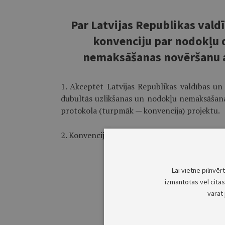
Par Latvijas Republikas vald
konvenciju par nodokļu 
nemaksāšanas novēršanu a
1. Akceptēt Latvijas Republikas valdības un
dubultās uzlikšanas un nodokļu nemaksāšan
protokola (turpmāk — konvencija) projektu.
2. Konvenciju pēc tās parakstīšanas iesniegt
Lai vietne pilnvēr
izmantotas vēl citas 
varat 