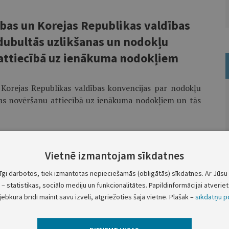
ības un Korejas Republikas valdības
dubultās uzlikšanas un nodokļu
ttiecībā uz ienākuma nodokļiem
 Korejas Republikas valdības konvencijas par nodokļu
as novēršanu attiecībā uz ienākuma nodokļiem un tās
 apstiprināšanai Saeimā.
Vietnē izmantojam sīkdatnes
Ministru prezidents A.Šķēle
tīgi darbotos, tiek izmantotas nepieciešamās (obligātās) sīkdatnes. Ar Jūsu 
– statistikas, sociālo mediju un funkcionalitātes. Papildinformācijai atveriet 
Ārlietu ministrs I.Bērziņš
jebkurā brīdī mainīt savu izvēli, atgriežoties šajā vietnē. Plašāk –
sīkdatņu po