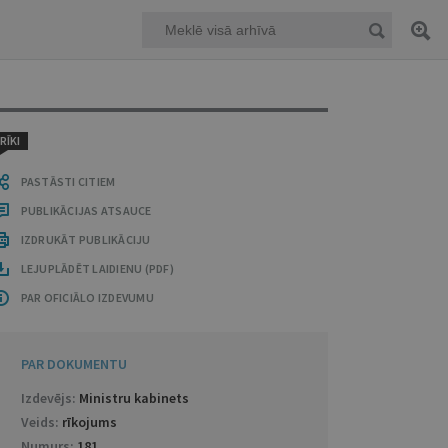
RĪKI
PASTĀSTI CITIEM
PUBLIKĀCIJAS ATSAUCE
IZDRUKĀT PUBLIKĀCIJU
LEJUPLĀDĒT LAIDIENU (PDF)
PAR OFICIĀLO IZDEVUMU
PAR DOKUMENTU
Izdevējs:
Ministru kabinets
Veids:
rīkojums
Numurs:
181