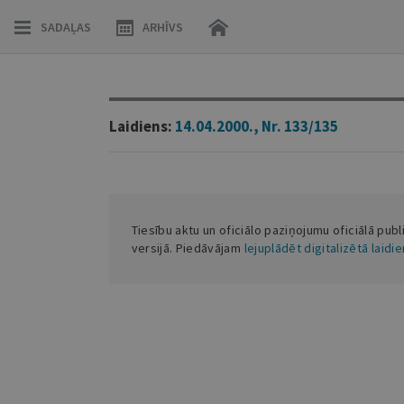
SADAĻAS
ARHĪVS
Laidiens:
14.04.2000., Nr. 133/135
Tiesību aktu un oficiālo paziņojumu oficiālā publ
versijā. Piedāvājam
lejuplādēt digitalizētā laidi