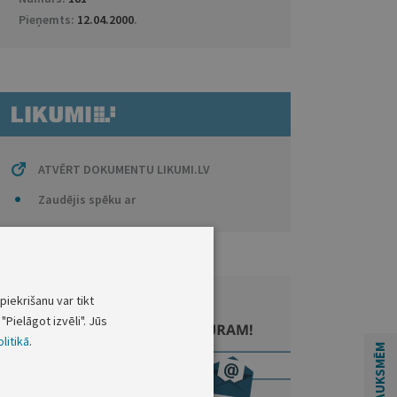
Pieņemts:
12.04.2000
.
ATVĒRT DOKUMENTU LIKUMI.LV
Zaudējis spēku ar
piekrišanu var tikt
"Pielāgot izvēli". Jūs
litikā
.
ATSAUKSMĒM