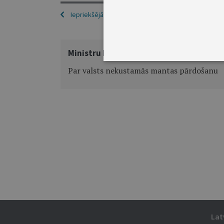
Iepriekšējā
Ministru kabineta rīkojums Nr.180
Par valsts nekustamās mantas pārdošanu
Lat