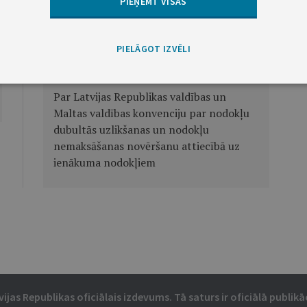
PIEŅEMT VISAS
Nākamā
PIELĀGOT IZVĒLI
Ministru kabineta rīkojums Nr.182
Par Latvijas Republikas valdības un
Maltas valdības konvenciju par nodokļu
dubultās uzlikšanas un nodokļu
nemaksāšanas novēršanu attiecībā uz
ienākuma nodokļiem
vijas Republikas oficiālais izdevums. Tā saturs ir oficiālā publikāc