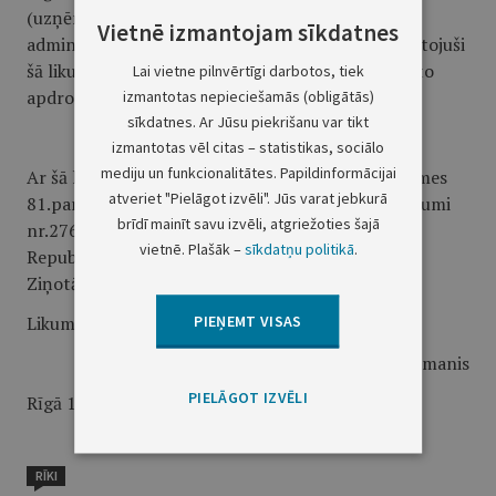
(uzņēmējsabiedrībām), kas atbilst Civilās aviācijas
Vietnē izmantojam sīkdatnes
administrācijas noteiktajām prasībām un ir nokārtojuši
šā likuma 111.panta pirmajā daļā noteikto obligāto
Lai vietne pilnvērtīgi darbotos, tiek
apdrošināšanu.”
izmantotas nepieciešamās (obligātās)
sīkdatnes. Ar Jūsu piekrišanu var tikt
Pārejas noteikums
izmantotas vēl citas – statistikas, sociālo
mediju un funkcionalitātes. Papildinformācijai
Ar šā likuma spēkā stāšanos spēku zaudē Satversmes
atveriet "Pielāgot izvēli". Jūs varat jebkurā
81.panta kārtībā izdotie Ministru kabineta noteikumi
brīdī mainīt savu izvēli, atgriežoties šajā
nr.276 “Grozījums likumā “Par aviāciju”” (Latvijas
vietnē. Plašāk –
sīkdatņu politikā
.
Republikas Saeimas un Ministru Kabineta
Ziņotājs,1997, 18.nr.).
PIEŅEMT VISAS
Likums Saeimā pieņemts 1997.gada 30.oktobrī.
Valsts prezidents G.Ulmanis
PIELĀGOT IZVĒLI
Rīgā 1997.gada 14.novembrī
RĪKI