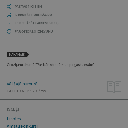
PASTĀSTI CITIEM
IZDRUKĀT PUBLIKĀCIJU
LEJUPLĀDĒT LAIDIENU (PDF)
PAR OFICIĀLO IZDEVUMU
NĀKAMAIS
Grozījumi likumā "Par bāriņtiesām un pagasttiesām"
Vēl šajā numurā
14.11.1997., Nr. 298/299
ĪSCEĻI
Izsoles
Amatu konkursi