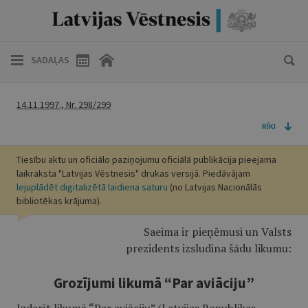
SADAĻAS
14.11.1997., Nr. 298/299
RĪKI
Tiesību aktu un oficiālo paziņojumu oficiālā publikācija pieejama
laikraksta "Latvijas Vēstnesis" drukas versijā. Piedāvājam
lejuplādēt digitalizētā laidiena saturu
(no Latvijas Nacionālās
bibliotēkas krājuma).
Saeima ir pieņēmusi un Valsts
prezidents izsludina šādu likumu:
Grozījumi likumā “Par aviāciju”