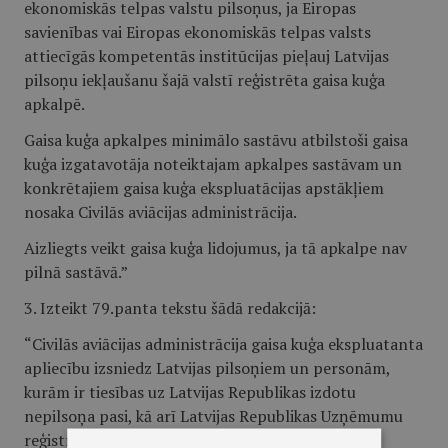
ekonomiskās telpas valstu pilsoņus, ja Eiropas
savienības vai Eiropas ekonomiskās telpas valsts
attiecīgās kompetentās institūcijas pieļauj Latvijas
pilsoņu iekļaušanu šajā valstī reģistrēta gaisa kuģa
apkalpē.
Gaisa kuģa apkalpes minimālo sastāvu atbilstoši gaisa
kuģa izgatavotāja noteiktajam apkalpes sastāvam un
konkrētajiem gaisa kuģa ekspluatācijas apstākļiem
nosaka Civilās aviācijas administrācija.
Aizliegts veikt gaisa kuģa lidojumus, ja tā apkalpe nav
pilnā sastāvā.”
3. Izteikt 79.panta tekstu šādā redakcijā:
“Civilās aviācijas administrācija gaisa kuģa ekspluatanta
apliecību izsniedz Latvijas pilsoņiem un personām,
kurām ir tiesības uz Latvijas Republikas izdotu
nepilsoņa pasi, kā arī Latvijas Republikas Uzņēmumu
reģistrā reģistrētajiem uzņēmumiem