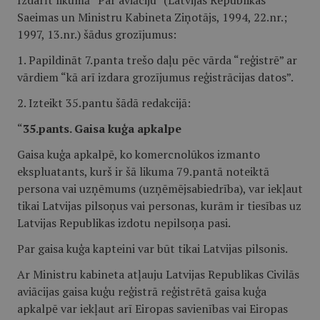
Izdarīt likumā “Par aviāciju” (Latvijas Republikas
Saeimas un Ministru Kabineta Ziņotājs, 1994, 22.nr.;
1997, 13.nr.) šādus grozījumus:
1. Papildināt 7.panta trešo daļu pēc vārda “reģistrē” ar
vārdiem “kā arī izdara grozījumus reģistrācijas datos”.
2. Izteikt 35.pantu šādā redakcijā:
“
35.pants. Gaisa kuģa apkalpe
Gaisa kuģa apkalpē, ko komercnolūkos izmanto
ekspluatants, kurš ir šā likuma 79.pantā noteiktā
persona vai uzņēmums (uzņēmējsabiedrība), var iekļaut
tikai Latvijas pilsoņus vai personas, kurām ir tiesības uz
Latvijas Republikas izdotu nepilsoņa pasi.
Par gaisa kuģa kapteini var būt tikai Latvijas pilsonis.
Ar Ministru kabineta atļauju Latvijas Republikas Civilās
aviācijas gaisa kuģu reģistrā reģistrētā gaisa kuģa
apkalpē var iekļaut arī Eiropas savienības vai Eiropas