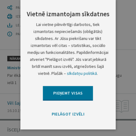
PASTĀSTI CITIEM
Vietnē izmantojam sīkdatnes
IZDRUKĀT PUBLIKĀCIJU
Lai vietne pilnvērtīgi darbotos, tiek
LEJUPLĀDĒT LAIDIENU (PDF)
izmantotas nepieciešamās (obligātās)
PAR OFICIĀLO IZDEVUMU
sīkdatnes. Ar Jūsu piekrišanu var tikt
izmantotas vēl citas – statistikas, sociālo
mediju un funkcionalitātes. Papildinformācijai
NĀKAMAIS
atveriet "Pielāgot izvēli". Jūs varat jebkurā
brīdī mainīt savu izvēli, atgriežoties šajā
Ministru kabineta rīkojums Nr.518
vietnē. Plašāk –
sīkdatņu politikā
.
Par ēkām (būvēm) Aizkraukles rajona Kokneses pagastā, Paugu
ielā 1
PIEŅEMT VISAS
Vēl šajā numurā
16.10.1997., Nr. 270/271
PIELĀGOT IZVĒLI
ĪSCEĻI