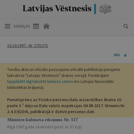
SADAĻAS
16.10.1997., Nr. 270/271
RĪKI
Tiesību aktu un oficiālo paziņojumu oficiālā publikācija pieejama
laikraksta "Latvijas Vēstnesis" drukas versijā. Piedāvājam
lejuplādēt digitalizētā laidiena saturu
(no Latvijas Nacionālās
bibliotēkas krājuma).
Pamatojoties uz Fizisko personu datu aizsardzības likuma 10.
1
panta 3.
daļu un Datu valsts inspekcijas 04.08.2017. lēmumu Nr.
2-4.3/820-N, publikācijā ir dzēsti personas dati.
Ministru kabineta rīkojums Nr. 517
Rīgā 1997.gada 14.oktobrī (prot. nr. 57 6.§)