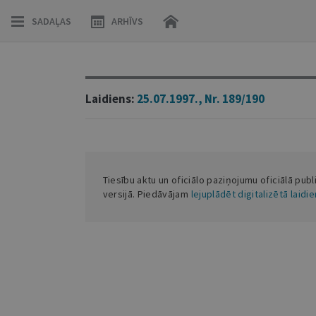
SADAĻAS
ARHĪVS
Laidiens:
25.07.1997., Nr. 189/190
Tiesību aktu un oficiālo paziņojumu oficiālā publ
versijā. Piedāvājam
lejuplādēt digitalizētā laidi