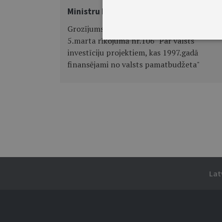
Ministru kabineta rīkojums Nr.369
Grozījums Ministru kabineta 1997.gada
5.marta rīkojumā nr.106 "Par valsts
investīciju projektiem, kas 1997.gadā
finansējami no valsts pamatbudžeta"
Lat