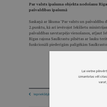
Par valsts īpašuma objekta nodošanu Rīgas 
pašvaldības īpašumā
Saskaņā ar likuma "Par valsts un pašvaldību 
2.punktu, kā arī ievērojot Iekšlietu ministrija
pašvaldības savstarpējo vienošanos, atļaut Iek
Rīgas rajona Saulkrastu pilsētas ar lauku ter
funkcionāli piederīgām palīgēkām Saulkrastos, 
Iekšlie
Lai vietne pilnvēr
izmantotas vēl citas 
varat 
Iepriekšējā