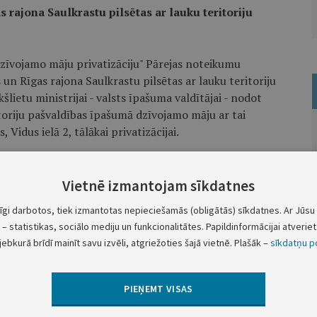
rajona Saulkrastu pilsētas ar lauku teritoriju
dzīvojamo māju privatizāciju" Pārejas noteikumu
s un Rīgas rajona Saulkrastu pilsētas ar lauku teritoriju
šlietu ministrijai - valsts īpašuma valdītājai - nodot
itoriju pašvaldības īpašumā dzīvojamo māju ar tai
Vidus ielā 2, tālākai privatizācijai.
Ministru prezidents A.Šķēle
Vietnē izmantojam sīkdatnes
tu ministra vietā - Ministru prezidenta biedrs J.Kaksītis
tīgi darbotos, tiek izmantotas nepieciešamās (obligātās) sīkdatnes. Ar Jūsu 
– statistikas, sociālo mediju un funkcionalitātes. Papildinformācijai atveriet 
jebkurā brīdī mainīt savu izvēli, atgriežoties šajā vietnē. Plašāk –
sīkdatņu po
Nākamā
PIEŅEMT VISAS