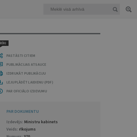
RĪKI
PASTĀSTI CITIEM
PUBLIKĀCIJAS ATSAUCE
IZDRUKĀT PUBLIKĀCIJU
LEJUPLĀDĒT LAIDIENU (PDF)
PAR OFICIĀLO IZDEVUMU
PAR DOKUMENTU
Izdevējs:
Ministru kabinets
Veids:
rīkojums
Numurs:
370