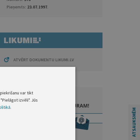
Pieņemts:
23.07.1997
.
ATVĒRT DOKUMENTU LIKUMI.LV
piekrišanu var tikt
"Pielāgot izvēli". Jūs
litikā
.
ATSAUKSMĒM