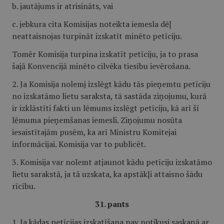
b. jautājums ir atrisināts, vai
c. jebkura cita Komisijas noteikta iemesla dēļ
neattaisnojas turpināt izskatīt minēto petīciju.
Tomēr Komisija turpina izskatīt petīciju, ja to prasa
šajā Konvencijā minēto cilvēka tiesību ievērošana.
2. Ja Komisija nolemj izslēgt kādu tās pieņemtu petīciju
no izskatāmo lietu saraksta, tā sastāda ziņojumu, kurā
ir izklāstīti fakti un lēmums izslēgt petīciju, kā arī šī
lēmuma pieņemšanas iemesli. Ziņojumu nosūta
iesaistītajām pusēm, ka arī Ministru Komitejai
informācijai. Komisija var to publicēt.
3. Komisija var nolemt atjaunot kādu petīciju izskatāmo
lietu sarakstā, ja tā uzskata, ka apstākļi attaisno šādu
rīcību.
31. pants
1. Ja kādas petīcijas izskatīšana nav notikusi saskaņā ar