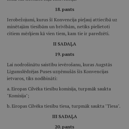
18. pants
Ierobežojumi, kurus šī Konvencija pieļauj attiecībā uz
minētajām tiesībām un brīvībām, netiks pielietoti
citiem mērķiem kā vien tiem, kam tie ir paredzēti.
II SADAĻA
19. pants
Lai nodrošinātu saistību ievērošanu, kuras Augstās
Līgumslēdzējas Puses uzņēmušās šīs Konvencijas
ietvaros, tiks nodibināti:
a. Eiropas Cilvēka tiesību komisija, turpmāk saukta
"Komisija";
b. Eiropas Cilvēka tiesību tiesa, turpmāk saukta "Tiesa".
III SADAĻA
20. pants