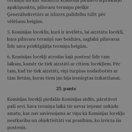
termiņu un kur Ministru Komiteja piemēro iepriekšējo
apakšpunktu, pilnvaru termiņu piešķir
Ģenerālsekretārs ar izlozes palīdzību tūlīt pēc
vēlēšanu beigām.
5. Komisijas loceklis, kurš ir ievēlēts, lai aizstātu locekli,
kura pilnvaru termiņš nav beidzies, saglabā pilnvaras
līdz sava priekšgājēja termiņa beigām.
6. Komisijas locekļi atrodas šajā postenī līdz tam
laikam, kamēr tie tiek aizstāti ar citiem locekļiem. Pēc
tam, kad tie tiek aizstāti, viņi turpina nodarboties ar
tām lietām, kuras tiem jau bija iesniegtas izskatīšanai.
23. pants
Komisijas locekļi piedalās Komisijas sēdēs, pārstāvot
paši sevi. Sava termiņa laikā tie nevar ieņemt nekādu
amatu, kas nav savienojams ar viņu kā Komisijas locekļu
neatkarību un objektivitāti vai prasībām, ko izvirza šis
postenis.