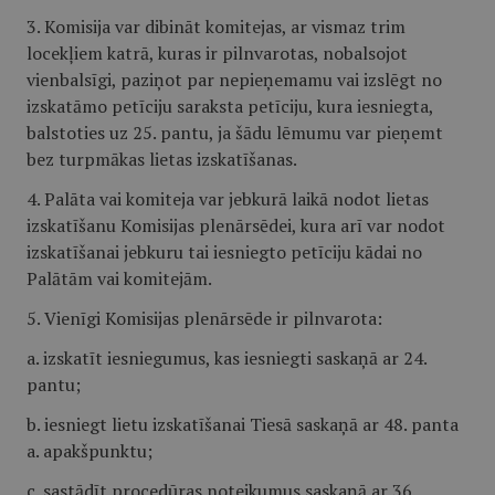
3. Komisija var dibināt komitejas, ar vismaz trim
locekļiem katrā, kuras ir pilnvarotas, nobalsojot
vienbalsīgi, paziņot par nepieņemamu vai izslēgt no
izskatāmo petīciju saraksta petīciju, kura iesniegta,
balstoties uz 25. pantu, ja šādu lēmumu var pieņemt
bez turpmākas lietas izskatīšanas.
4. Palāta vai komiteja var jebkurā laikā nodot lietas
izskatīšanu Komisijas plenārsēdei, kura arī var nodot
izskatīšanai jebkuru tai iesniegto petīciju kādai no
Palātām vai komitejām.
5. Vienīgi Komisijas plenārsēde ir pilnvarota:
a. izskatīt iesniegumus, kas iesniegti saskaņā ar 24.
pantu;
b. iesniegt lietu izskatīšanai Tiesā saskaņā ar 48. panta
a. apakšpunktu;
c. sastādīt procedūras noteikumus saskaņā ar 36.