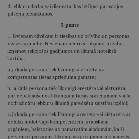
d. jebkuru darbu vai dienestu, kas ietilpst parastajos
pilsoņa pienākumos.
5. pants
1. Ikvienam cilvēkam ir tiesības uz brīvību un personas
neaizskaramību. Nevienam nedrīkst atņemt brīvību,
izņemot sekojošos gadījumos un likumā noteiktā
kārtībā:
a. ja kāda persona tiek likumīgi aizturēta uz
kompetentas tiesas sprieduma pamata;
b. ja kāda persona tiek likumīgi arestēta vai aizturēta
par nepakļaušanos likumīgam tiesas spriedumam vai lai
nodrošinātu jebkuru likumā paredzētu saistību izpildi;
c. ja kāda persona tiek likumīgi arestēta vai aizturēta ar
nolūku nodot viņu kompetentiem juridiskiem
orgāniem, balstoties uz pamatotām aizdomām, ka šī
persona ir pārkāpusi likumu, vai ja ir pamatots iemesls