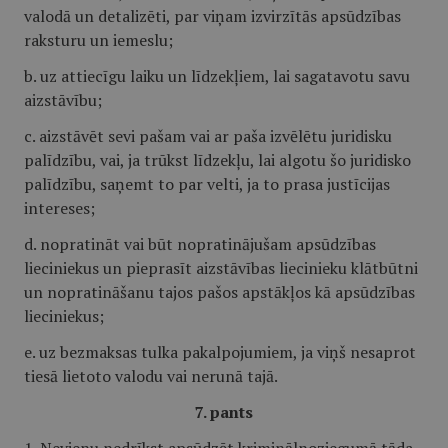
valodā un detalizēti, par viņam izvirzītās apsūdzības
raksturu un iemeslu;
b. uz attiecīgu laiku un līdzekļiem, lai sagatavotu savu
aizstāvību;
c. aizstāvēt sevi pašam vai ar paša izvēlētu juridisku
palīdzību, vai, ja trūkst līdzekļu, lai algotu šo juridisko
palīdzību, saņemt to par velti, ja to prasa justīcijas
intereses;
d. nopratināt vai būt nopratinājušam apsūdzības
lieciniekus un pieprasīt aizstāvības liecinieku klātbūtni
un nopratināšanu tajos pašos apstākļos kā apsūdzības
lieciniekus;
e. uz bezmaksas tulka pakalpojumiem, ja viņš nesaprot
tiesā lietoto valodu vai nerunā tajā.
7. pants