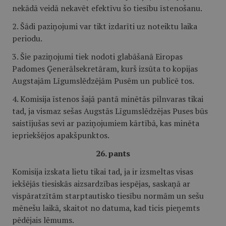
nekādā veidā nekavēt efektīvu šo tiesību īstenošanu.
2. Šādi paziņojumi var tikt izdarīti uz noteiktu laika
periodu.
3. Šie paziņojumi tiek nodoti glabāšanā Eiropas
Padomes Ģenerālsekretāram, kurš izsūta to kopijas
Augstajām Līgumslēdzējām Pusēm un publicē tos.
4. Komisija īstenos šajā pantā minētās pilnvaras tikai
tad, ja vismaz sešas Augstās Līgumslēdzējas Puses būs
saistījušas sevi ar paziņojumiem kārtībā, kas minēta
iepriekšējos apakšpunktos.
26. pants
Komisija izskata lietu tikai tad, ja ir izsmeltas visas
iekšējās tiesiskās aizsardzības iespējas, saskaņā ar
vispāratzītām starptautisko tiesību normām un sešu
mēnešu laikā, skaitot no datuma, kad ticis pieņemts
pēdējais lēmums.