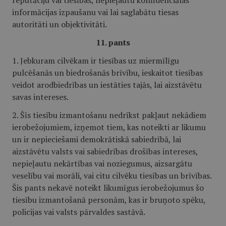
reputāciju vai tiesības, nepieļautu konfidenciālas
informācijas izpaušanu vai lai saglabātu tiesas
autoritāti un objektivitāti.
11. pants
1. Jebkuram cilvēkam ir tiesības uz miermīlīgu
pulcēšanās un biedrošanās brīvību, ieskaitot tiesības
veidot arodbiedrības un iestāties tajās, lai aizstāvētu
savas intereses.
2. Šīs tiesību izmantošanu nedrīkst pakļaut nekādiem
ierobežojumiem, izņemot tiem, kas noteikti ar likumu
un ir nepieciešami demokrātiskā sabiedrībā, lai
aizstāvētu valsts vai sabiedrības drošības intereses,
nepieļautu nekārtības vai noziegumus, aizsargātu
veselību vai morāli, vai citu cilvēku tiesības un brīvības.
Šis pants nekavē noteikt likumīgus ierobežojumus šo
tiesību izmantošanā personām, kas ir bruņoto spēku,
policijas vai valsts pārvaldes sastāvā.