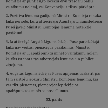
Komiteja ar pilntiesīgo locekļu divu trešdaļu balsu
vairākumu nolemj, vai Konvencija ir tikusi pārkāpta.
2. Pozitīva lēmuma gadījumā Ministru Komiteja nosaka
laika periodu, kurā attiecīgajai Augstajai Līgumslēdzējai
Pusei jāveic Ministru Komitejas lēmumā noteiktie
pasākumi.
3. Ja attiecīgā Augstā Līgumslēdzēja Puse paredzētajā
laikā nav veikusi pienācīgus pasākumus, Ministru
Komiteja ar 1. apakšpunktā minēto vairākumu nolemj,
kā tiks īstenots tās sākotnējais lēmums, un publicē
ziņojumu.
4. Augstās Līgumslēdzējas Puses apņemas uzskatīt par
tām saistošu jebkuru Ministru Komitejas lēmumu, kas
var tikt pieņemts, piemērojot iepriekšējos
apakšpunktos minētos nosacījumus.
33. pants