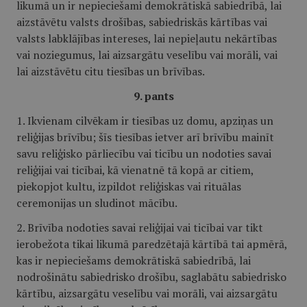
likumā un ir nepieciešami demokrātiskā sabiedrībā, lai
aizstāvētu valsts drošības, sabiedriskās kārtības vai
valsts labklājības intereses, lai nepieļautu nekārtības
vai noziegumus, lai aizsargātu veselību vai morāli, vai
lai aizstāvētu citu tiesības un brīvības.
9. pants
1. Ikvienam cilvēkam ir tiesības uz domu, apziņas un
reliģijas brīvību; šīs tiesības ietver arī brīvību mainīt
savu reliģisko pārliecību vai ticību un nodoties savai
reliģijai vai ticībai, kā vienatnē tā kopā ar citiem,
piekopjot kultu, izpildot reliģiskas vai rituālas
ceremonijas un sludinot mācību.
2. Brīvība nodoties savai reliģijai vai ticībai var tikt
ierobežota tikai likumā paredzētajā kārtībā tai apmērā,
kas ir nepieciešams demokrātiskā sabiedrībā, lai
nodrošinātu sabiedrisko drošību, saglabātu sabiedrisko
kārtību, aizsargātu veselību vai morāli, vai aizsargātu