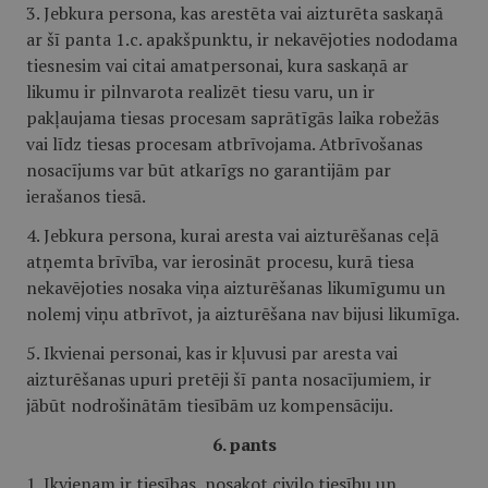
3. Jebkura persona, kas arestēta vai aizturēta saskaņā
ar šī panta 1.c. apakšpunktu, ir nekavējoties nododama
tiesnesim vai citai amatpersonai, kura saskaņā ar
likumu ir pilnvarota realizēt tiesu varu, un ir
pakļaujama tiesas procesam saprātīgās laika robežās
vai līdz tiesas procesam atbrīvojama. Atbrīvošanas
nosacījums var būt atkarīgs no garantijām par
ierašanos tiesā.
4. Jebkura persona, kurai aresta vai aizturēšanas ceļā
atņemta brīvība, var ierosināt procesu, kurā tiesa
nekavējoties nosaka viņa aizturēšanas likumīgumu un
nolemj viņu atbrīvot, ja aizturēšana nav bijusi likumīga.
5. Ikvienai personai, kas ir kļuvusi par aresta vai
aizturēšanas upuri pretēji šī panta nosacījumiem, ir
jābūt nodrošinātām tiesībām uz kompensāciju.
6. pants
1. Ikvienam ir tiesības, nosakot civilo tiesību un