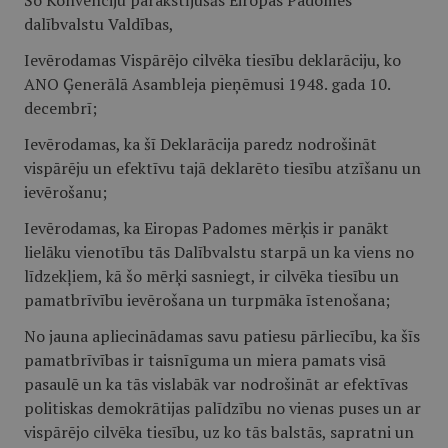
Šo Konvenciju parakstījušās Eiropas Padomes
dalībvalstu Valdības,
Ievērodamas Vispārējo cilvēka tiesību deklarāciju, ko
ANO Ģenerālā Asambleja pieņēmusi 1948. gada 10.
decembrī;
Ievērodamas, ka šī Deklarācija paredz nodrošināt
vispārēju un efektīvu tajā deklarēto tiesību atzīšanu un
ievērošanu;
Ievērodamas, ka Eiropas Padomes mērķis ir panākt
lielāku vienotību tās Dalībvalstu starpā un ka viens no
līdzekļiem, kā šo mērķi sasniegt, ir cilvēka tiesību un
pamatbrīvību ievērošana un turpmāka īstenošana;
No jauna apliecinādamas savu patiesu pārliecību, ka šīs
pamatbrīvības ir taisnīguma un miera pamats visā
pasaulē un ka tās vislabāk var nodrošināt ar efektīvas
politiskas demokrātijas palīdzību no vienas puses un ar
vispārējo cilvēka tiesību, uz ko tās balstās, sapratni un