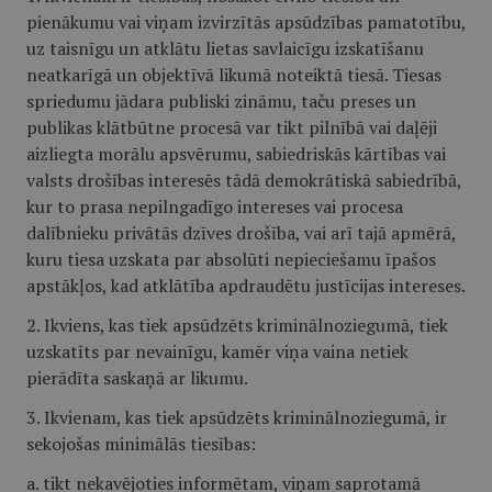
pienākumu vai viņam izvirzītās apsūdzības pamatotību,
uz taisnīgu un atklātu lietas savlaicīgu izskatīšanu
neatkarīgā un objektīvā likumā noteiktā tiesā. Tiesas
spriedumu jādara publiski zināmu, taču preses un
publikas klātbūtne procesā var tikt pilnībā vai daļēji
aizliegta morālu apsvērumu, sabiedriskās kārtības vai
valsts drošības interesēs tādā demokrātiskā sabiedrībā,
kur to prasa nepilngadīgo intereses vai procesa
dalībnieku privātās dzīves drošība, vai arī tajā apmērā,
kuru tiesa uzskata par absolūti nepieciešamu īpašos
apstākļos, kad atklātība apdraudētu justīcijas intereses.
2. Ikviens, kas tiek apsūdzēts kriminālnoziegumā, tiek
uzskatīts par nevainīgu, kamēr viņa vaina netiek
pierādīta saskaņā ar likumu.
3. Ikvienam, kas tiek apsūdzēts kriminālnoziegumā, ir
sekojošas minimālās tiesības:
a. tikt nekavējoties informētam, viņam saprotamā