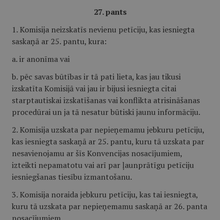
27. pants
1. Komisija neizskatīs nevienu petīciju, kas iesniegta
saskaņā ar 25. pantu, kura:
a. ir anonīma vai
b. pēc savas būtības ir tā pati lieta, kas jau tikusi
izskatīta Komisijā vai jau ir bijusi iesniegta citai
starptautiskai izskatīšanas vai konflikta atrisināšanas
procedūrai un ja tā nesatur būtiski jaunu informāciju.
2. Komisija uzskata par nepieņemamu jebkuru petīciju,
kas iesniegta saskaņā ar 25. pantu, kuru tā uzskata par
nesavienojamu ar šīs Konvencijas nosacījumiem,
izteikti nepamatotu vai arī par ļaunprātīgu petīciju
iesniegšanas tiesību izmantošanu.
3. Komisija noraida jebkuru petīciju, kas tai iesniegta,
kuru tā uzskata par nepieņemamu saskaņā ar 26. panta
nosacījumiem.