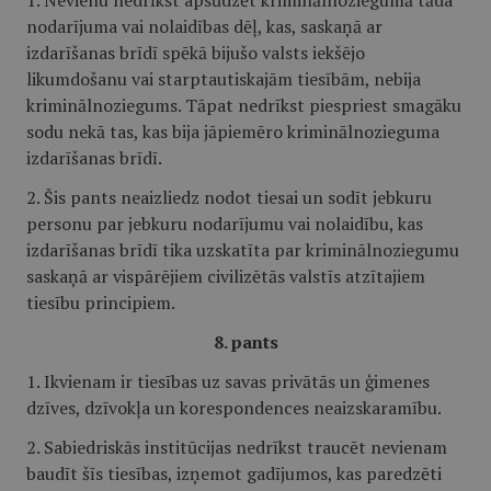
1. Nevienu nedrīkst apsūdzēt kriminālnoziegumā tāda
nodarījuma vai nolaidības dēļ, kas, saskaņā ar
izdarīšanas brīdī spēkā bijušo valsts iekšējo
likumdošanu vai starptautiskajām tiesībām, nebija
kriminālnoziegums. Tāpat nedrīkst piespriest smagāku
sodu nekā tas, kas bija jāpiemēro kriminālnozieguma
izdarīšanas brīdī.
2. Šis pants neaizliedz nodot tiesai un sodīt jebkuru
personu par jebkuru nodarījumu vai nolaidību, kas
izdarīšanas brīdī tika uzskatīta par kriminālnoziegumu
saskaņā ar vispārējiem civilizētās valstīs atzītajiem
tiesību principiem.
8. pants
1. Ikvienam ir tiesības uz savas privātās un ģimenes
dzīves, dzīvokļa un korespondences neaizskaramību.
2. Sabiedriskās institūcijas nedrīkst traucēt nevienam
baudīt šīs tiesības, izņemot gadījumos, kas paredzēti