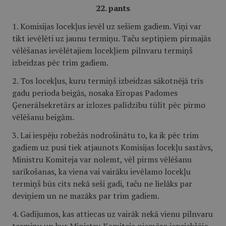
22. pants
1. Komisijas locekļus ievēl uz sešiem gadiem. Viņi var
tikt ievēlēti uz jaunu termiņu. Taču septiņiem pirmajās
vēlēšanas ievēlētajiem locekļiem pilnvaru termiņš
izbeidzas pēc trim gadiem.
2. Tos locekļus, kuru termiņš izbeidzas sākotnējā trīs
gadu perioda beigās, nosaka Eiropas Padomes
Ģenerālsekretārs ar izlozes palīdzību tūlīt pēc pirmo
vēlēšanu beigām.
3. Lai iespēju robežās nodrošinātu to, ka ik pēc trim
gadiem uz pusi tiek atjaunots Komisijas locekļu sastāvs,
Ministru Komiteja var nolemt, vēl pirms vēlēšanu
sarīkošanas, ka viena vai vairāku ievēlamo locekļu
termiņš būs cits nekā seši gadi, taču ne lielāks par
deviņiem un ne mazāks par trim gadiem.
4. Gadījumos, kas attiecas uz vairāk nekā vienu pilnvaru