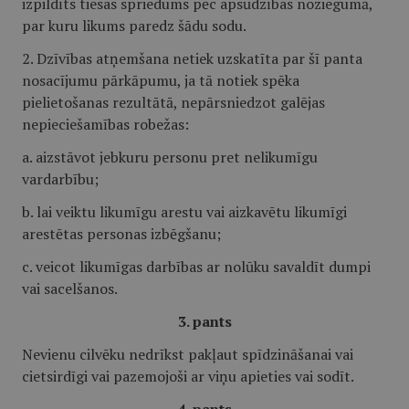
izpildīts tiesas spriedums pēc apsūdzības noziegumā,
par kuru likums paredz šādu sodu.
2. Dzīvības atņemšana netiek uzskatīta par šī panta
nosacījumu pārkāpumu, ja tā notiek spēka
pielietošanas rezultātā, nepārsniedzot galējas
nepieciešamības robežas:
a. aizstāvot jebkuru personu pret nelikumīgu
vardarbību;
b. lai veiktu likumīgu arestu vai aizkavētu likumīgi
arestētas personas izbēgšanu;
c. veicot likumīgas darbības ar nolūku savaldīt dumpi
vai sacelšanos.
3. pants
Nevienu cilvēku nedrīkst pakļaut spīdzināšanai vai
cietsirdīgi vai pazemojoši ar viņu apieties vai sodīt.