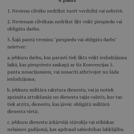
4. pants
1. Nevienu cilvēku nedrīkst turēt verdzībā vai nebrīvē.
2. Nevienam cilvēkam nedrīkst likt veikt piespiedu vai
obligātu darbu.
3. Šajā pantā termins "piespiedu vai obligāts darbs"
neietver:
a. jebkuru darbu, kas parasti tiek likts veikt ieslodzījuma
laikā, kas piespriests saskaņā ar šīs Konvencijas 5.
panta nosacījumiem, vai nosacīti atbrīvojot no šāda
ieslodzījuma;
b. jebkuru militāra rakstura dienestu, vai ja notiek
apzināta atteikšanās no dienesta tajās valstīs, kur tas
tiek atzīts, dienestu, kas jāveic obligātā militārā
dienesta vietā;
c. jebkuru dienestu ārkārtējā stāvokļa vai stihiskas
nelaimes gadījumā, kas apdraud sabiedrības labklājību.