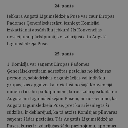
24. pants
Jebkura Augstā Līgumslēdzēja Puse var caur Eiropas
Padomes Ģenerālsekretāru iesniegt Komisijai
izskatīšanai apsūdzību jebkurā šīs Konvencijas
nosacījumu pārkāpumā, ko izdarījusi cita Augstā
Līgumslēdzēja Puse.
25. pants
1. Komisija var saņemt Eiropas Padomes
Ģenerālsekretāram adresētas petīcijas no jebkuras
personas, sabiedriskas organizācijas vai indivīdu
grupas, kas apgalvo, ka ir cietuši no šajā Konvencijā
minēto tiesību pārkāpumiem, kurus izdarījusi kāda no
Augstajām Līgumslēdzējām Pusēm, ar nosacījumu, ka
Augstā Līgumslēdzēja Puse, pret kuru iesniegta šī
sūdzība, ir deklarējusi, ka tā atzīst Komisijas pilnvaras
saņemt šādas petīcijas. Tās Augstās Līgumslēdzējas
Puses, kuras ir izdarījušas šādu paziņojumu, apņemas