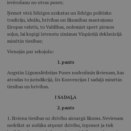
ievērošanu no otras puses;
Ņemot vērā līdzīgos uzskatus un līdzīgu politisko
tradīciju, ideālu, brīvības un likumības mantojumu
Eiropas valstīs, to Valdības, nolemjot spert pirmos
soļus, lai kopīgi īstenotu zināmas Vispārējā deklarācijā
minētās tiesības;
Vienojās par sekojošo:
1. pants
Augstās Līgumslēdzējas Puses nodrošinās ikvienam, kas
atrodas to jurisdikcijā, šīs Konvencijas I sadaļā minētās
tiesības un brīvības.
I SADAĻA
2. pants
1. Ikviena tiesības uz dzīvību aizsargā likums. Nevienam
nedrīkst ar nolūku atņemt dzīvību, izņemot ja tiek