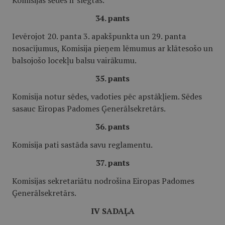
Komisijas sēdes ir slēgtas.
34. pants
Ievērojot 20. panta 3. apakšpunkta un 29. panta
nosacījumus, Komisija pieņem lēmumus ar klātesošo un
balsojošo locekļu balsu vairākumu.
35. pants
Komisija notur sēdes, vadoties pēc apstākļiem. Sēdes
sasauc Eiropas Padomes Ģenerālsekretārs.
36. pants
Komisija pati sastāda savu reglamentu.
37. pants
Komisijas sekretariātu nodrošina Eiropas Padomes
Ģenerālsekretārs.
IV SADAĻA