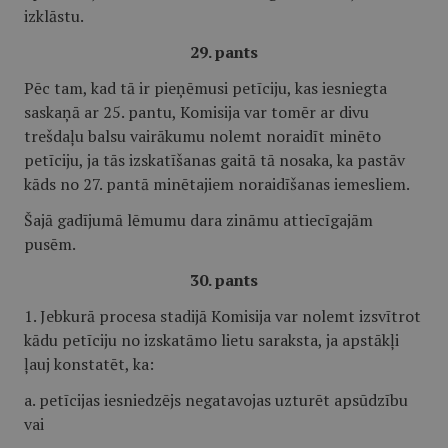
izklāstu.
29. pants
Pēc tam, kad tā ir pieņēmusi petīciju, kas iesniegta
saskaņā ar 25. pantu, Komisija var tomēr ar divu
trešdaļu balsu vairākumu nolemt noraidīt minēto
petīciju, ja tās izskatīšanas gaitā tā nosaka, ka pastāv
kāds no 27. pantā minētajiem noraidīšanas iemesliem.
Šajā gadījumā lēmumu dara zināmu attiecīgajām
pusēm.
30. pants
1. Jebkurā procesa stadijā Komisija var nolemt izsvītrot
kādu petīciju no izskatāmo lietu saraksta, ja apstākļi
ļauj konstatēt, ka:
a. petīcijas iesniedzējs negatavojas uzturēt apsūdzību
vai