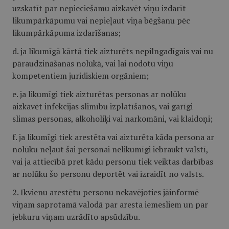
uzskatīt par nepieciešamu aizkavēt viņu izdarīt
likumpārkāpumu vai nepieļaut viņa bēgšanu pēc
likumpārkāpuma izdarīšanas;
d. ja likumīgā kārtā tiek aizturēts nepilngadīgais vai nu
pāraudzināšanas nolūkā, vai lai nodotu viņu
kompetentiem juridiskiem orgāniem;
e. ja likumīgi tiek aizturētas personas ar nolūku
aizkavēt infekcijas slimību izplatīšanos, vai garīgi
slimas personas, alkoholiķi vai narkomāni, vai klaidoņi;
f. ja likumīgi tiek arestēta vai aizturēta kāda persona ar
nolūku neļaut šai personai nelikumīgi iebraukt valstī,
vai ja attiecībā pret kādu personu tiek veiktas darbības
ar nolūku šo personu deportēt vai izraidīt no valsts.
2. Ikvienu arestētu personu nekavējoties jāinformē
viņam saprotamā valodā par aresta iemesliem un par
jebkuru viņam uzrādīto apsūdzību.