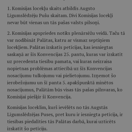
1. Komisijas locekļu skaits atbildīs Augsto
Līgumslēdzēju Pušu skaitam. Divi Komisijas locekļi
nevar būt vienas un tās pašas valsts pilsoņi.
2. Komisijas apspriedes notiks plenārsēžu veidā. Taču tā
var nodibināt Palātas, katru ar vismaz septiņiem
locekļiem. Palātas izskatīs petīcijas, kas iesniegtas
saskaņā ar šīs Konvencijas 25. pantu, kuras var izskatīt
uz precedenta tiesību pamata, vai kuras neizraisa
nopietnas problēmas attiecībā uz šīs Konvencijas
nosacījumu tulkojumu vai pielietojumu. Izņemot šo
ierobežojumu un šī panta 5. apakšpunktā minētos
nosacījumus, Palātām būs visas tās pašas pilnvaras, ko
Komisijai piešķir šī Konvencija.
Komisijas loceklim, kurš ievēlēts no tās Augstās
Līgumslēdzējas Puses, pret kuru ir iesniegta petīcija, ir
tiesības piedalīties tās Palātas darbā, kurai uzticēts
izskatīt šo petīciju.