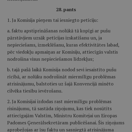
28. pants
1. Ja Komisija pieņem tai iesniegto petīciju:
a. faktu apstiprināšanas nolūkā tā kopīgi ar pušu
pārstāvjiem uzsāk petīcijas izskatīšanu un, ja
nepieciešams, izmeklēšanu, kuras efektivitātes labad,
pēc viedokļu apmaiņas ar Komisiju, attiecīgās valstis
nodrošina visus nepieciešamos līdzekļus;
b. tajā pašā laikā Komisija nodod sevi iesaistīto pušu
rīcībā, ar nolūku nodrošināt miermīlīgu problēmas
atrisinājumu, balstoties uz šajā Konvencijā minēto
cilvēka tiesību ievērošanu.
2. Ja Komisijai izdodas rast miermīlīgu problēmas
risinājumu, tā sastāda ziņojumu, kas tiek nosūtīts
attiecīgajām Valstīm, Ministru Komitejai un Eiropas
Padomes Ģenerālsekretāram publicēšanai. Šis ziņojums
aprobežojas ar īsu faktu un sasniegtā atrisinājuma