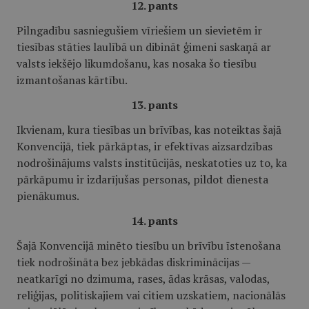
12. pants
Pilngadību sasniegušiem vīriešiem un sievietēm ir
tiesības stāties laulībā un dibināt ģimeni saskaņā ar
valsts iekšējo likumdošanu, kas nosaka šo tiesību
izmantošanas kārtību.
13. pants
Ikvienam, kura tiesības un brīvības, kas noteiktas šajā
Konvencijā, tiek pārkāptas, ir efektīvas aizsardzības
nodrošinājums valsts institūcijās, neskatoties uz to, ka
pārkāpumu ir izdarījušas personas, pildot dienesta
pienākumus.
14. pants
Šajā Konvencijā minēto tiesību un brīvību īstenošana
tiek nodrošināta bez jebkādas diskriminācijas —
neatkarīgi no dzimuma, rases, ādas krāsas, valodas,
reliģijas, politiskajiem vai citiem uzskatiem, nacionālās