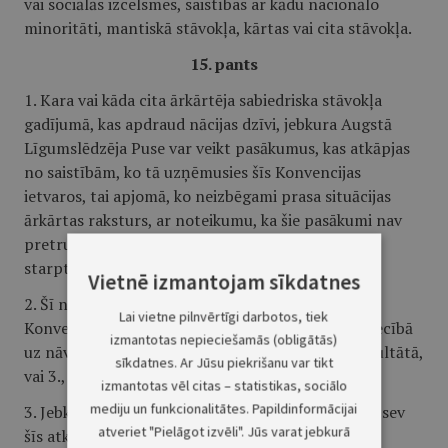
vai sociālās izcelsmes, saistības ar kādu nacionālo
minoritāti, mantiskā stāvokļa, kārtas vai cita stāvokļa.
15. pants
1. Kara vai kāda cita ārkārtēja sabiedriska stāvokļa
gadījumā, kas apdraud nācijas dzīvi, jebkura Augstā
Līgumslēdzēja Puse var veikt pasākumus, kas atkāpjas
no saistībām, ko tā uzņēmusies šīs Konvencijas
ietvaros, tai apjomā, ko neizbēgami prasa situācijas
ārkārtas raksturs, ar noteikumu, ka šie pasākumi nav
pretrunā ar citām tās saistībām, ko nosaka
starptautiskās tiesības.
Vietnē izmantojam sīkdatnes
2. Šī nosacījuma ietvaros nedrīkst būt atkāpju no
Lai vietne pilnvērtīgi darbotos, tiek
Konvencijas 2. panta nosacījumiem, izņemot attiecībā
izmantotas nepieciešamās (obligātās)
uz nāves gadījumiem likumīgas kara darbības rezultātā,
sīkdatnes. Ar Jūsu piekrišanu var tikt
vai 3., 4. (1. apakšpunkta) un 7. panta nosacījumi.
izmantotas vēl citas – statistikas, sociālo
mediju un funkcionalitātes. Papildinformācijai
3. Jebkura Augstā Līgumslēdzēja Puse, kas piešķir sev
atveriet "Pielāgot izvēli". Jūs varat jebkurā
šīs atkāpšanās tiesības, pilnībā informēs Eiropas