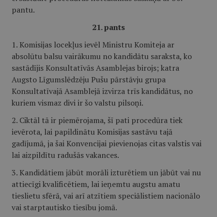
pantu.
21. pants
1. Komisijas locekļus ievēl Ministru Komiteja ar
absolūtu balsu vairākumu no kandidātu saraksta, ko
sastādījis Konsultatīvās Asamblejas birojs; katra
Augsto Līgumslēdzēju Pušu pārstāvju grupa
Konsultatīvajā Asamblejā izvirza trīs kandidātus, no
kuriem vismaz divi ir šo valstu pilsoņi.
2. Ciktāl tā ir piemērojama, šī pati procedūra tiek
ievērota, lai papildinātu Komisijas sastāvu tajā
gadījumā, ja šai Konvencijai pievienojas citas valstis vai
lai aizpildītu radušās vakances.
3. Kandidātiem jābūt morāli izturētiem un jābūt vai nu
attiecīgi kvalificētiem, lai ieņemtu augstu amatu
tieslietu sfērā, vai arī atzītiem speciālistiem nacionālo
vai starptautisko tiesību jomā.