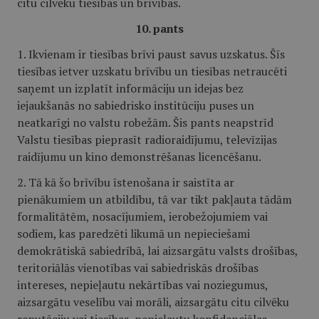
citu cilvēku tiesības un brīvības.
10. pants
1. Ikvienam ir tiesības brīvi paust savus uzskatus. Šīs
tiesības ietver uzskatu brīvību un tiesības netraucēti
saņemt un izplatīt informāciju un idejas bez
iejaukšanās no sabiedrisko institūciju puses un
neatkarīgi no valstu robežām. Šis pants neapstrīd
Valstu tiesības pieprasīt radioraidījumu, televīzijas
raidījumu un kino demonstrēšanas licencēšanu.
2. Tā kā šo brīvību īstenošana ir saistīta ar
pienākumiem un atbildību, tā var tikt pakļauta tādām
formalitātēm, nosacījumiem, ierobežojumiem vai
sodiem, kas paredzēti likumā un nepieciešami
demokrātiskā sabiedrībā, lai aizsargātu valsts drošības,
teritoriālās vienotības vai sabiedriskās drošības
intereses, nepieļautu nekārtības vai noziegumus,
aizsargātu veselību vai morāli, aizsargātu citu cilvēku