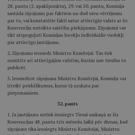
28. pantu (2. apakšpunktu), 29. vai 30. pantu, Komisija
sastāda ziņojumu par faktiem un dod savu vērtējumu
par to, vai konstatētie fakti satur attiecīgās valsts ar šo
Konvenciju noteikto saistību pārkāpumu. Ziņojumā var
tikt atspoguļoti Komisijas locekļu individuālie viedokļi
par attiecīgo jautājumu.
2. Ziņojumu iesniedz Ministru Komitejai. Tas tiek
nosūtīts arī attiecīgajām valstīm, kurām nav tiesību to
publicēt.
3. Iesniedzot ziņojumu Ministru Komitejai, Komisija var
izteikt priekšlikumus, kurus tā uzskata par
pieņemamiem.
32. pants
1. Ja jautājums netiek iesniegts Tiesai saskaņā ar šīs
Konvencijas 48. pantu trīs mēnešu laikā pēc dienas, kad
ziņojums tika iesniegts Ministru Komitejai, Ministru