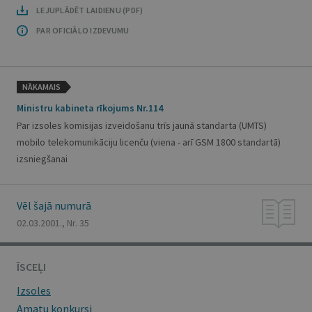
LEJUPLĀDĒT LAIDIENU (PDF)
PAR OFICIĀLO IZDEVUMU
NĀKAMAIS
Ministru kabineta rīkojums Nr.114
Par izsoles komisijas izveidošanu trīs jaunā standarta (UMTS)
mobilo telekomunikāciju licenču (viena - arī GSM 1800 standartā)
izsniegšanai
Vēl šajā numurā
02.03.2001., Nr. 35
ĪSCEĻI
Izsoles
Amatu konkursi