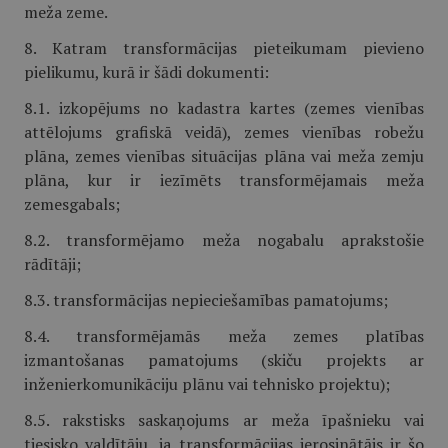
meža zeme.
8. Katram transformācijas pieteikumam pievieno
pielikumu, kurā ir šādi dokumenti:
8.1. izkopējums no kadastra kartes (zemes vienības
attēlojums grafiskā veidā), zemes vienības robežu
plāna, zemes vienības situācijas plāna vai meža zemju
plāna, kur ir iezīmēts transformējamais meža
zemesgabals;
8.2. transformējamo meža nogabalu aprakstošie
rādītāji;
8.3. transformācijas nepieciešamības pamatojums;
8.4. transformējamās meža zemes platības
izmantošanas pamatojums (skiču projekts ar
inženierkomunikāciju plānu vai tehnisko projektu);
8.5. rakstisks saskaņojums ar meža īpašnieku vai
tiesisko valdītāju, ja transformācijas ierosinātājs ir šo