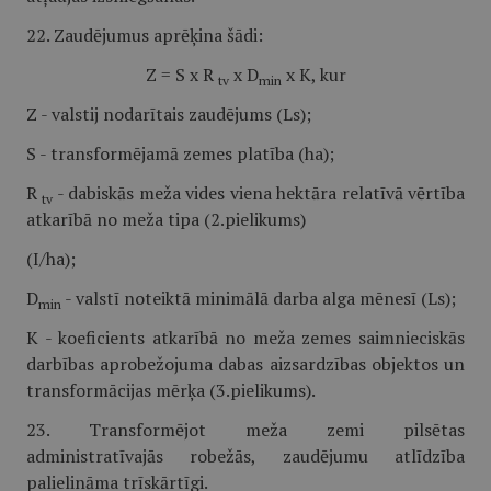
22. Zaudējumus aprēķina šādi:
Z = S x R
x D
x K, kur
tv
min
Z - valstij nodarītais zaudējums (Ls);
S - transformējamā zemes platība (ha);
R
- dabiskās meža vides viena hektāra relatīvā vērtība
tv
atkarībā no meža tipa (2.pielikums)
(I/ha);
D
- valstī noteiktā minimālā darba alga mēnesī (Ls);
min
K - koeficients atkarībā no meža zemes saimnieciskās
darbības aprobežojuma dabas aizsardzības objektos un
transformācijas mērķa (3.pielikums).
23. Transformējot meža zemi pilsētas
administratīvajās robežās, zaudējumu atlīdzība
palielināma trīskārtīgi.