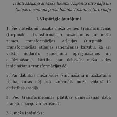
Izdoti saskaņā ar Meža likuma 42.panta otro daļu un
Gaujas nacionālā parka likuma 4.panta ceturto daļu
I. Vispārīgie jautājumi
1. Šie noteikumi nosaka meža zemes transformācijas
(turpmāk - transformācija) nosacījumus un meža
zemes transformācijas atļaujas (turpmāk -
transformācijas atļauja) saņemšanas kārtību, kā arī
valstij nodarīto zaudējumu aprēķināšanas un
atlīdzināšanas kārtību par dabiskās meža vides
iznīcināšanu transformācijas dēļ.
2. Par dabiskās meža vides iznīcināšanu ir uzskatāma
rīcība, kuras dēļ tiek iznīcināts mežs jebkurā tā
attīstības stadijā.
3. Pēc transformējamās platības uzmērīšanas dabā
transformāciju var ierosināt:
3.1. meža īpašnieks;