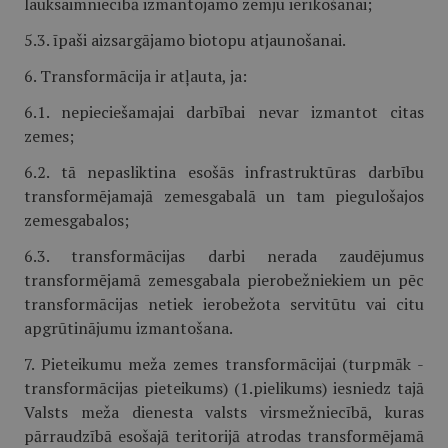
lauksaimniecībā izmantojamo zemju ierīkošanai;
5.3. īpaši aizsargājamo biotopu atjaunošanai.
6. Transformācija ir atļauta, ja:
6.1. nepieciešamajai darbībai nevar izmantot citas
zemes;
6.2. tā nepasliktina esošās infrastruktūras darbību
transformējamajā zemesgabalā un tam piegulošajos
zemesgabalos;
6.3. transformācijas darbi nerada zaudējumus
transformējamā zemesgabala pierobežniekiem un pēc
transformācijas netiek ierobežota servitūtu vai citu
apgrūtinājumu izmantošana.
7. Pieteikumu meža zemes transformācijai (turpmāk -
transformācijas pieteikums) (1.pielikums) iesniedz tajā
Valsts meža dienesta valsts virsmežniecībā, kuras
pārraudzībā esošajā teritorijā atrodas transformējamā