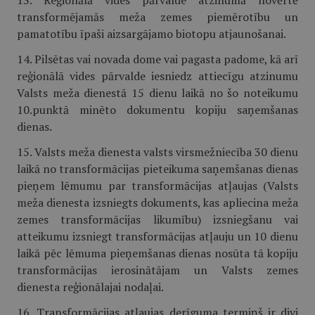
13. Reģionālā vides pārvalde atzinumā novērtē
transformējamās meža zemes piemērotību un
pamatotību īpaši aizsargājamo biotopu atjaunošanai.
14. Pilsētas vai novada dome vai pagasta padome, kā arī
reģionālā vides pārvalde iesniedz attiecīgu atzinumu
Valsts meža dienestā 15 dienu laikā no šo noteikumu
10.punktā minēto dokumentu kopiju saņemšanas
dienas.
15. Valsts meža dienesta valsts virsmežniecība 30 dienu
laikā no transformācijas pieteikuma saņemšanas dienas
pieņem lēmumu par transformācijas atļaujas (Valsts
meža dienesta izsniegts dokuments, kas apliecina meža
zemes transformācijas likumību) izsniegšanu vai
atteikumu izsniegt transformācijas atļauju un 10 dienu
laikā pēc lēmuma pieņemšanas dienas nosūta tā kopiju
transformācijas ierosinātājam un Valsts zemes
dienesta reģionālajai nodaļai.
16. Transformācijas atļaujas derīguma termiņš ir divi