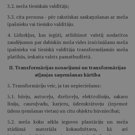
3.2. meža tiesiskais valdītājs;
3.3. cita persona - pēc rakstiskas saskaņošanas ar meža
īpašnieku vai tiesisko valdītāju.
4. Līdzekļus, kas iegūti, atlīdzinot valstij nodarītos
zaudējumus par dabiskās meža vides iznīcināšanu meža
īpašnieka vai tiesiskā valdītāja transformējamās meža
platībās, ieskaita valsts pamatbudžetā.
II. Transformācijas nosacījumi un transformācijas
atļaujas saņemšanas kārtība
5. Transformāciju veic, ja tas nepieciešams:
5.1. būvju, autoceļu, dzelzceļu, elektrolīniju, sakaru
līniju, cauruļvadu, karjeru, ūdenskrātuvju (izņemot
ūdens ņemšanas vietas) un citu objektu būvniecībai;
5.2. meža koku sēklu ieguves plantāciju un meža
stādāmā materiāla kokaudzētavu, kā arī