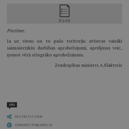
Piezīme.
Ja uz vienu un to pašu teritoriju attiecas vairāki
saimnieciskās darbības aprobežojumi, aprēķinus veic,
ņemot vērā stingrāko aprobežojumu.
Zemkopības ministrs A.Slakteris
RĪKI
PASTĀSTI CITIEM
IZDRUKĀT PUBLIKĀCIJU