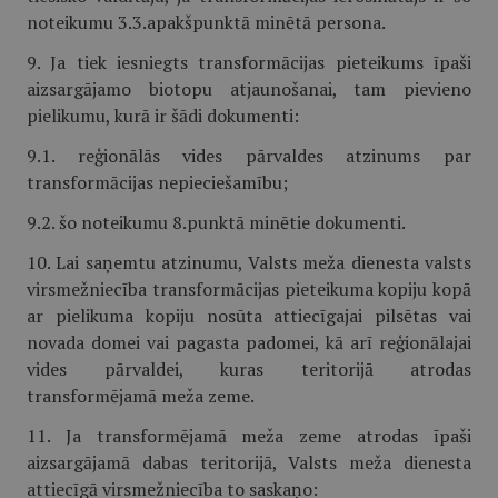
noteikumu 3.3.apakšpunktā minētā persona.
9. Ja tiek iesniegts transformācijas pieteikums īpaši
aizsargājamo biotopu atjaunošanai, tam pievieno
pielikumu, kurā ir šādi dokumenti:
9.1. reģionālās vides pārvaldes atzinums par
transformācijas nepieciešamību;
9.2. šo noteikumu 8.punktā minētie dokumenti.
10. Lai saņemtu atzinumu, Valsts meža dienesta valsts
virsmežniecība transformācijas pieteikuma kopiju kopā
ar pielikuma kopiju nosūta attiecīgajai pilsētas vai
novada domei vai pagasta padomei, kā arī reģionālajai
vides pārvaldei, kuras teritorijā atrodas
transformējamā meža zeme.
11. Ja transformējamā meža zeme atrodas īpaši
aizsargājamā dabas teritorijā, Valsts meža dienesta
attiecīgā virsmežniecība to saskaņo: