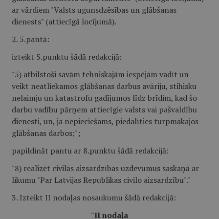
ar vārdiem "Valsts ugunsdzēsības un glābšanas
dienests" (attiecīgā locījumā).
2. 5.pantā:
izteikt 5.punktu šādā redakcijā:
"5) atbilstoši savām tehniskajām iespējām vadīt un
veikt neatliekamos glābšanas darbus avāriju, stihisku
nelaimju un katastrofu gadījumos līdz brīdim, kad šo
darbu vadību pārņem attiecīgie valsts vai pašvaldību
dienesti, un, ja nepieciešams, piedalīties turpmākajos
glābšanas darbos;";
papildināt pantu ar 8.punktu šādā redakcijā:
"8) realizēt civilās aizsardzības uzdevumus saskaņā ar
likumu "Par Latvijas Republikas civilo aizsardzību"."
3. Izteikt II nodaļas nosaukumu šādā redakcijā:
"II nodaļa