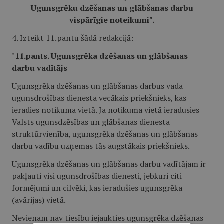
Ugunsgrēku dzēšanas un glābšanas darbu
vispārīgie noteikumi".
4. Izteikt 11.pantu šādā redakcijā:
"
11.pants. Ugunsgrēka dzēšanas un glābšanas
darbu vadītājs
Ugunsgrēka dzēšanas un glābšanas darbus vada
ugunsdrošības dienesta vecākais priekšnieks, kas
ieradies notikuma vietā. Ja notikuma vietā ieradusies
Valsts ugunsdzēsības un glābšanas dienesta
struktūrvienība, ugunsgrēka dzēšanas un glābšanas
darbu vadību uzņemas tās augstākais priekšnieks.
Ugunsgrēka dzēšanas un glābšanas darbu vadītājam ir
pakļauti visi ugunsdrošības dienesti, jebkuri citi
formējumi un cilvēki, kas ieradušies ugunsgrēka
(avārijas) vietā.
Nevienam nav tiesību iejaukties ugunsgrēka dzēšanas