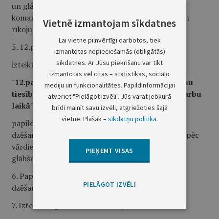
un glābšanas darbu vadītāja darbībā, atcelt viņa
komandas un rīkojumus vai dot citas komandas un
Vietnē izmantojam sīkdatnes
rīkojumus ugunsgrēka dzēšanai."
Lai vietne pilnvērtīgi darbotos, tiek
5. 12.pantā:
izmantotas nepieciešamās (obligātās)
sīkdatnes. Ar Jūsu piekrišanu var tikt
izteikt nosaukumu šādā redakcijā:
izmantotas vēl citas – statistikas, sociālo
"
12.pants. Ugunsdrošības dienestu amatpersonu
mediju un funkcionalitātes. Papildinformācijai
tiesības ugunsgrēku dzēšanas un glābšanas darbu
atveriet "Pielāgot izvēli". Jūs varat jebkurā
laikā
";
brīdī mainīt savu izvēli, atgriežoties šajā
vietnē. Plašāk –
sīkdatņu politikā
.
papildināt pirmo daļu pēc vārdiem "ugunsgrēka
dzēšanas" ar vārdiem "un glābšanas" un otro daļu pēc
vārdiem "ugunsgrēku dzēšanas" - ar vārdiem "un
PIEŅEMT VISAS
glābšanas darbu".
6. Papildināt 14.pantu pēc vārdiem "ugunsgrēka
PIELĀGOT IZVĒLI
dzēšanas" ar vārdiem "un glābšanas darbu".
7. Izteikt 15.pantu šādā redakcijā: