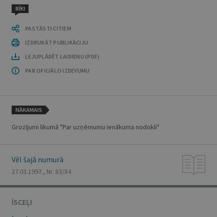
RĪKI
PASTĀSTI CITIEM
IZDRUKĀT PUBLIKĀCIJU
LEJUPLĀDĒT LAIDIENU (PDF)
PAR OFICIĀLO IZDEVUMU
NĀKAMAIS
Grozījumi likumā "Par uzņēmumu ienākuma nodokli"
Vēl šajā numurā
27.03.1997., Nr. 83/84
ĪSCEĻI