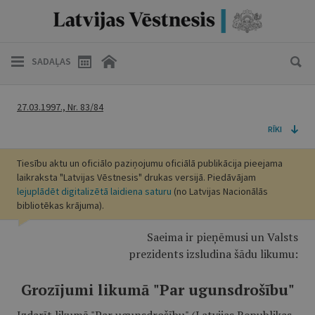
SADAĻAS
27.03.1997., Nr. 83/84
RĪKI
Tiesību aktu un oficiālo paziņojumu oficiālā publikācija pieejama
laikraksta "Latvijas Vēstnesis" drukas versijā. Piedāvājam
lejuplādēt digitalizētā laidiena saturu
(no Latvijas Nacionālās
bibliotēkas krājuma).
Saeima ir pieņēmusi un Valsts
prezidents izsludina šādu likumu:
Grozījumi likumā "Par ugunsdrošību"