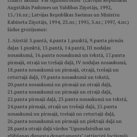
Izdarīt likumā "Par ugunsdrošību" (Latvijas Republikas
Augstākās Padomes un Valdības Ziņotājs, 1992,
15./16.nr.; Latvijas Republikas Saeimas un Ministru
Kabineta Ziņotājs, 1994, 23.nr.; 1995, 3.nr.; 1997, 4.nr.)
šādus grozījumus:
1. Aizstāt 3.pantā, 4.panta 1.punktā, 9.panta pirmās
daļas 1.punktā, 13.pantā, 14.pantā, III nodaļas
nosaukumā, 16.panta nosaukumā un tekstā, 17.panta
pirmajā, otrajā un trešajā daļā, IV nodaļas nosaukumā,
18.panta nosaukumā un pirmajā, otrajā, trešajā un
ceturtajā daļā, 19.panta nosaukumā un tekstā,
20.panta nosaukumā un pirmajā un otrajā daļā,
21.panta nosaukumā un pirmajā un otrajā daļā,
22.panta pirmajā daļā, 23.panta nosaukumā un tekstā,
24.panta pirmajā, otrajā un trešajā daļā, 25.panta
nosaukumā un pirmajā, trešajā un ceturtajā daļā,
26.panta nosaukumā un pirmajā un piektajā daļā un
28.panta otrajā daļā vārdus "Ugunsdzēsības un
glābšanas dienesta departaments" (attiecīgā locījumā)