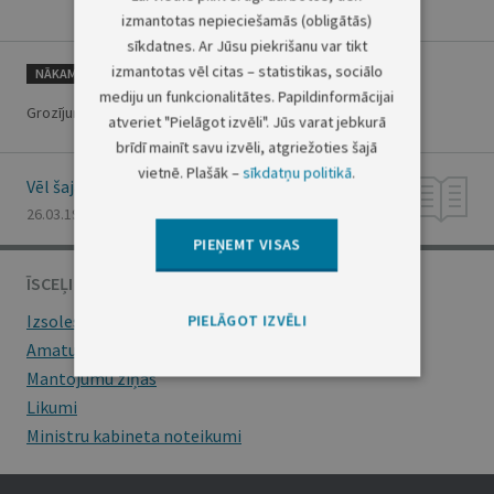
izmantotas nepieciešamās (obligātās)
sīkdatnes. Ar Jūsu piekrišanu var tikt
izmantotas vēl citas – statistikas, sociālo
NĀKAMAIS
mediju un funkcionalitātes. Papildinformācijai
Grozījumi Autopārvadājumu likumā
atveriet "Pielāgot izvēli". Jūs varat jebkurā
brīdī mainīt savu izvēli, atgriežoties šajā
vietnē. Plašāk –
sīkdatņu politikā
.
Vēl šajā numurā
26.03.1997., Nr. 82
PIEŅEMT VISAS
ĪSCEĻI
Izsoles
PIELĀGOT IZVĒLI
Amatu konkursi
Mantojumu ziņas
Likumi
Ministru kabineta noteikumi