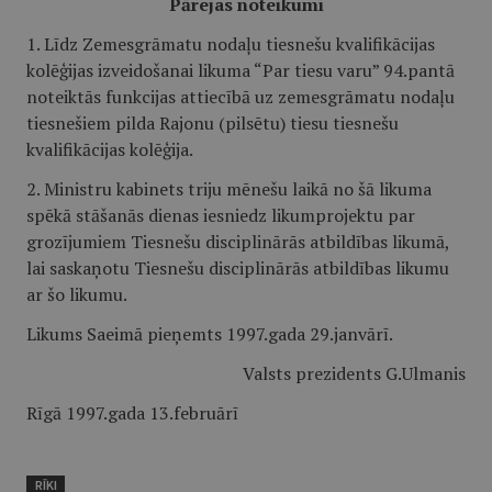
Pārejas noteikumi
1. Līdz Zemesgrāmatu nodaļu tiesnešu kvalifikācijas
kolēģijas izveidošanai likuma “Par tiesu varu” 94.pantā
noteiktās funkcijas attiecībā uz zemesgrāmatu nodaļu
tiesnešiem pilda Rajonu (pilsētu) tiesu tiesnešu
kvalifikācijas kolēģija.
2. Ministru kabinets triju mēnešu laikā no šā likuma
spēkā stāšanās dienas iesniedz likumprojektu par
grozījumiem Tiesnešu disciplinārās atbildības likumā,
lai saskaņotu Tiesnešu disciplinārās atbildības likumu
ar šo likumu.
Likums Saeimā pieņemts 1997.gada 29.janvārī.
Valsts prezidents G.Ulmanis
Rīgā 1997.gada 13.februārī
RĪKI