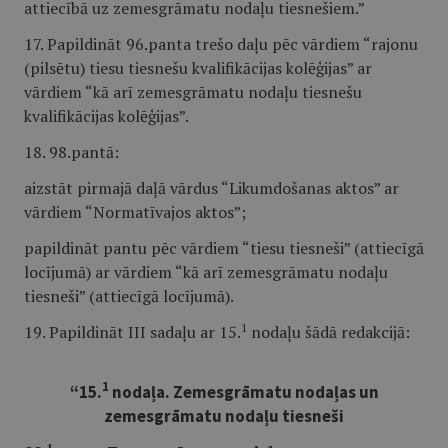
attiecībā uz zemesgrāmatu nodaļu tiesnešiem.”
17. Papildināt 96.panta trešo daļu pēc vārdiem “rajonu
(pilsētu) tiesu tiesnešu kvalifikācijas kolēģijas” ar
vārdiem “kā arī zemesgrāmatu nodaļu tiesnešu
kvalifikācijas kolēģijas”.
18. 98.pantā:
aizstāt pirmajā daļā vārdus “Likumdošanas aktos” ar
vārdiem “Normatīvajos aktos”;
papildināt pantu pēc vārdiem “tiesu tiesneši” (attiecīgā
locījumā) ar vārdiem “kā arī zemesgrāmatu nodaļu
tiesneši” (attiecīgā locījumā).
1
19. Papildināt III sadaļu ar 15.
nodaļu šādā redakcijā:
1
“
15.
nodaļa. Zemesgrāmatu nodaļas un
zemesgrāmatu nodaļu tiesneši
1