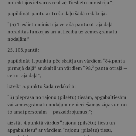
noteiktajos ietvaros realizē Tieslietu ministrija.”;
papildināt pantu ar trešo daļu šādā redakcijā:
“(3) Tieslietu ministrija veic šā panta otrajā daļā
norādītās funkcijas arī attiecībā uz zemesgrāmatu
nodaļām.”
25. 108.pantā:
papildināt 1.punktu pēc skaitļa un vārdiem “84.panta
2
pirmajā daļā” ar skaitli un vārdiem “98.
panta otrajā —
ceturtajā daļā”;
izteikt 3.punktu šādā redakcijā:
“3) pieprasa no rajonu (pilsētu) tiesām, apgabaltiesām
vai zemesgrāmatu nodaļām nepieciešamās ziņas un no
to amatpersonām — paskaidrojumus;”;
aizstāt 4.punktā vārdus “rajonu (pilsētu) tiesu un
apgabaltiesu” ar vārdiem “rajonu (pilsētu) tiesu,