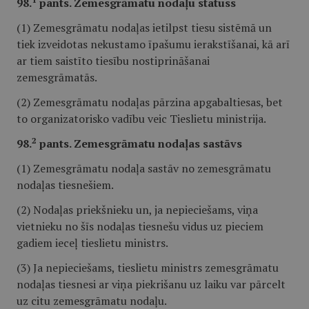
98.
pants. Zemesgrāmatu nodaļu statuss
(1) Zemesgrāmatu nodaļas ietilpst tiesu sistēmā un
tiek izveidotas nekustamo īpašumu ierakstīšanai, kā arī
ar tiem saistīto tiesību nostiprināšanai
zemesgrāmatās.
(2) Zemesgrāmatu nodaļas pārzina apgabaltiesas, bet
to organizatorisko vadību veic Tieslietu ministrija.
2
98.
pants. Zemesgrāmatu nodaļas sastāvs
(1) Zemesgrāmatu nodaļa sastāv no zemesgrāmatu
nodaļas tiesnešiem.
(2) Nodaļas priekšnieku un, ja nepieciešams, viņa
vietnieku no šīs nodaļas tiesnešu vidus uz pieciem
gadiem ieceļ tieslietu ministrs.
(3) Ja nepieciešams, tieslietu ministrs zemesgrāmatu
nodaļas tiesnesi ar viņa piekrišanu uz laiku var pārcelt
uz citu zemesgrāmatu nodaļu.