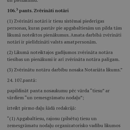
un pienākumu.
3
106.
pants. Zvērināti notāri
(1) Zvērināti notāri ir tiesu sistēmai piederīgas
personas, kuras pastāv pie apgabaltiesām un pilda tām
likumā noteiktos pienākumus. Amata darbībā zvērināti
notāri ir pielīdzināti valsts amatpersonām.
(2) Likumā noteiktajos gadījumos zvērināta notāra
tiesības un pienākumi ir arī zvērināta notāra palīgam.
(3) Zvērinātu notāru darbību nosaka Notariāta likums.”
24. 107.pantā:
papildināt panta nosaukumu pēc vārda “tiesu” ar
vārdiem “un zemesgrāmatu nodaļu”;
izteikt pirmo daļu šādā redakcijā:
“(1) Apgabaltiesu, rajonu (pilsētu) tiesu un
zemesgrāmatu nodaļu organizatorisko vadību likumos