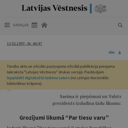
SADAĻAS
13.02.1997., Nr. 46/47
RĪKI
Tiesību aktu un oficiālo paziņojumu oficiālā publikācija pieejama
laikraksta "Latvijas Vēstnesis" drukas versijā. Piedāvājam
lejuplādēt digitalizētā laidiena saturu
(no Latvijas Nacionālās
bibliotēkas krājuma).
Saeima ir pieņēmusi un Valsts
prezidents izsludina šādu likumu:
Grozījumi likumā “Par tiesu varu”