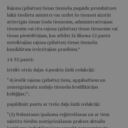
Rajona (pilsētas) tiesas tiesneša pagaidu prombūtnes
laikā tieslietu ministrs var uzdot šo tiesnesi aizstāt
attiecīgās tiesas Goda tiesnesim, administratīvajam
tiesnesim vai cita rajona (pilsētas) tiesas tiesnesim vai
tiesas piesēdētājam, kas atbilst šā likuma 52.pantā
noteiktajām rajona (pilsētas) tiesas tiesneša
kandidātam izvirzītajām prasībām.”
14. 92.pantā:
izteikt otrās daļas 4.punktu šādā redakcijā:
“4) ievēlē rajonu (pilsētu) tiesu, apgabaltiesu un
zemesgrāmatu nodaļu tiesnešu kvalifikācijas
kolēģijas;”;
papildināt pantu ar trešo daļu šādā redakcijā:
“(3) Nekustamo īpašumu reģistrēšanas un ar tiem
saistīto tiesību nostiprināšanas prakses aktuālu