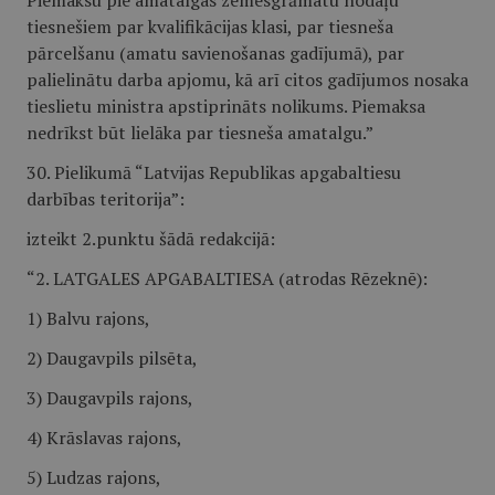
Piemaksu pie amatalgas zemesgrāmatu nodaļu
tiesnešiem par kvalifikācijas klasi, par tiesneša
pārcelšanu (amatu savienošanas gadījumā), par
palielinātu darba apjomu, kā arī citos gadījumos nosaka
tieslietu ministra apstiprināts nolikums. Piemaksa
nedrīkst būt lielāka par tiesneša amatalgu.”
30. Pielikumā “Latvijas Republikas apgabaltiesu
darbības teritorija”:
izteikt 2.punktu šādā redakcijā:
“2. LATGALES APGABALTIESA (atrodas Rēzeknē):
1) Balvu rajons,
2) Daugavpils pilsēta,
3) Daugavpils rajons,
4) Krāslavas rajons,
5) Ludzas rajons,