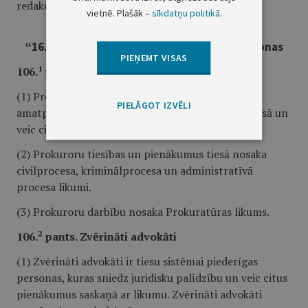
redakcijā:
vietnē. Plašāk –
sīkdatņu politikā
.
1
“
16.
nodaļa. Tiesu sistēmai piederīgas personas
PIEŅEMT VISAS
1
106.
pants. Prokurori
(1) Prokurori ir tiesu sistēmai piederīgas
PIELĀGOT IZVĒLI
amatpersonas, kuras piedalās lietu izskatīšanā tiesā un
veic citus pienākumus saskaņā ar likumu.
(2) Prokuroru tiesības un pienākumus tiesā nosaka
civilprocesa, kriminālprocesa un administratīvā
procesa likumi.
(3) Prokuroru darbību nosaka Prokuratūras likums.
2
106.
pants. Zvērināti advokāti
(1) Zvērināti advokāti ir tiesu sistēmai piederīgas
personas, kuras sniedz juridisku palīdzību un veic citus
pienākumus saskaņā ar likumu. Zvērināti advokāti