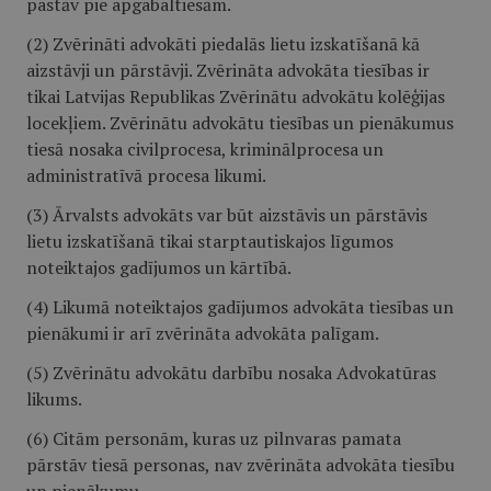
pastāv pie apgabaltiesām.
(2) Zvērināti advokāti piedalās lietu izskatīšanā kā
aizstāvji un pārstāvji. Zvērināta advokāta tiesības ir
tikai Latvijas Republikas Zvērinātu advokātu kolēģijas
locekļiem. Zvērinātu advokātu tiesības un pienākumus
tiesā nosaka civilprocesa, kriminālprocesa un
administratīvā procesa likumi.
(3) Ārvalsts advokāts var būt aizstāvis un pārstāvis
lietu izskatīšanā tikai starptautiskajos līgumos
noteiktajos gadījumos un kārtībā.
(4) Likumā noteiktajos gadījumos advokāta tiesības un
pienākumi ir arī zvērināta advokāta palīgam.
(5) Zvērinātu advokātu darbību nosaka Advokatūras
likums.
(6) Citām personām, kuras uz pilnvaras pamata
pārstāv tiesā personas, nav zvērināta advokāta tiesību