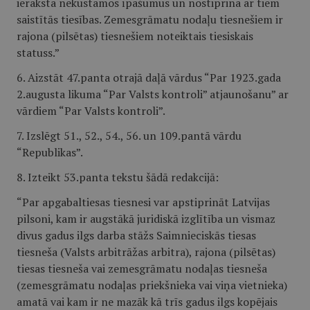
ieraksta nekustamos īpašumus un nostiprina ar tiem
saistītās tiesības. Zemesgrāmatu nodaļu tiesnešiem ir
rajona (pilsētas) tiesnešiem noteiktais tiesiskais
statuss.”
6. Aizstāt 47.panta otrajā daļā vārdus “Par 1923.gada
2.augusta likuma “Par Valsts kontroli” atjaunošanu” ar
vārdiem “Par Valsts kontroli”.
7. Izslēgt 51., 52., 54., 56. un 109.pantā vārdu
“Republikas”.
8. Izteikt 53.panta tekstu šādā redakcijā:
“Par apgabaltiesas tiesnesi var apstiprināt Latvijas
pilsoni, kam ir augstākā juridiskā izglītība un vismaz
divus gadus ilgs darba stāžs Saimnieciskās tiesas
tiesneša (Valsts arbitrāžas arbitra), rajona (pilsētas)
tiesas tiesneša vai zemesgrāmatu nodaļas tiesneša
(zemesgrāmatu nodaļas priekšnieka vai viņa vietnieka)
amatā vai kam ir ne mazāk kā trīs gadus ilgs kopējais