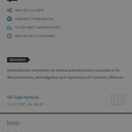
PASTĀSTI CITIEM
IZDRUKĀT PUBLIKĀCIJU
LEJUPLĀDĒT LAIDIENU (PDF)
PAR OFICIĀLO IZDEVUMU
NĀKAMAIS
International convention on mutual administrative assistance for
the prevention, investigation and repression of customs offences
Vēl šajā numurā
13.02.1997., Nr. 46/47
ĪSCEĻI