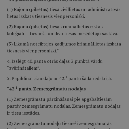
(1) Rajona (pilsētas) tiesā civillietas un administratīvās
lietas izskata tiesnesis vienpersoniski.
(2) Rajona (pilsētas) tiesā krimināllietas izskata
koleģiāli — tiesneša un divu tiesas piesēdētāju sastāvā.
(3) Likumā noteiktajos gadījumos krimināllietas izskata
tiesnesis vienpersoniski.”
4. Izslēgt 40.panta otrās daļas 3.punktā vārdu
“zvērinātajiem”.
1
5. Papildināt 5.nodaļu ar 42.
pantu šādā redakcijā:
1
“
42.
pants. Zemesgrāmatu nodaļas
(1) Zemesgrāmatu pārzināšanai pie apgabaltiesām
pastāv zemesgrāmatu nodaļas. Zemesgrāmatu nodaļas
ir tiesu iestādes.
(2) Zemesgrāmatu nodaļu tiesneši zemesgrāmatās