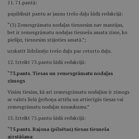
11. 71.pantā:
papildināt pantu ar jaunu trešo daļu šādā redakcijā:
“(3) Zemesgrāmatu nodaļas tiesnesim nav mantijas,
bet ir zemesgrāmatu nodaļas tiesneša amata zīme, ko
piešķir, tiesnesim stājoties amatā.”;
uzskatīt līdzšinējo trešo daļu par ceturto daļu.
12. Izteikt 73.pantu šādā redakcijā:
“
73.pants. Tiesas un zemesgrāmatu nodaļas
zīmogs
Visām tiesām, kā arī zemesgrāmatu nodaļām ir zīmogs
ar valsts lielā ģerboņa attēlu un attiecīgās tiesas vai
zemesgrāmatu nodaļas nosaukumu.”
13. Izteikt 75.pantu šādā redakcijā:
“
75.pants. Rajona (pilsētas) tiesas tiesneša
aizstāšana