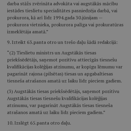
darba stāžs zvērināta advokāta vai augstākās mācību
iestādes tieslietu specialitātes pasniedzēja darbā, vai
prokurora, kā arī līdz 1994.gada 30.jūnijam —
prokurora vietnieka, prokurora palīga vai prokuratūras
izmeklētāja amatā.”
9. Izteikt 63.panta otro un trešo daļu šādā redakcijā:
“(2) Tieslietu ministrs un Augstākās tiesas
priekšsēdētājs, saņemot pozitīvu attiecīgās tiesnešu
kvalifikācijas kolēģijas atzinumu, ar kopīgu lēmumu var
pagarināt rajona (pilsētas) tiesas un apgabaltiesas
tiesneša atrašanos amatā uz laiku līdz pieciem gadiem.
(3) Augstākās tiesas priekšsēdētājs, saņemot pozitīvu
Augstākās tiesas tiesnešu kvalifikācijas kolēģijas
atzinumu, var pagarināt Augstākās tiesas tiesneša
atrašanos amatā uz laiku līdz pieciem gadiem.”
10. Izslēgt 65.panta otro daļu.