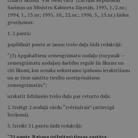
Izdarīt likumā “Par tiesu varu” (Latvijas Republikas
Saeimas un Ministru Kabineta Ziņotājs, 1993, 1./2.nr.;
1994, 1., 13.nr; 1995, 10., 22.nr.; 1996, 3., 13.nr.) šādus
grozījumus:
1. 2.pantā:
papildināt pantu ar jaunu trešo daļu šādā redakcijā:
“(3) Apgabaltiesu zemesgrāmatu nodaļu (turpmāk —
zemesgrāmatu nodaļas) darbību regulē šis likums un
citi likumi, kas nosaka nekustamo īpašumu ierakstīšanu
un ar tiem saistīto tiesību nostiprināšanu
zemesgrāmatās.”;
uzskatīt līdzšinējo trešo daļu par ceturto daļu.
2. Izslēgt 2.nodaļā vārdu “zvērinātais” (attiecīgā
locījumā).
3. Izteikt 31.pantu šādā redakcijā:
“
31.pants. Rajona (pilsētas) tiesas sastāvs