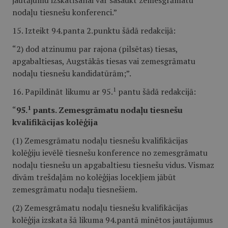
jautājumu izskatīšanai var sasaukt zemesgrāmatu
nodaļu tiesnešu konferenci.”
15. Izteikt 94.panta 2.punktu šādā redakcijā:
“2) dod atzinumu par rajona (pilsētas) tiesas,
apgabaltiesas, Augstākās tiesas vai zemesgrāmatu
nodaļu tiesnešu kandidatūrām;”.
1
16. Papildināt likumu ar 95.
pantu šādā redakcijā:
1
“
95.
pants. Zemesgrāmatu nodaļu tiesnešu
kvalifikācijas kolēģija
(1) Zemesgrāmatu nodaļu tiesnešu kvalifikācijas
kolēģiju ievēlē tiesnešu konference no zemesgrāmatu
nodaļu tiesnešu un apgabaltiesu tiesnešu vidus. Vismaz
divām trešdaļām no kolēģijas locekļiem jābūt
zemesgrāmatu nodaļu tiesnešiem.
(2) Zemesgrāmatu nodaļu tiesnešu kvalifikācijas
kolēģija izskata šā likuma 94.pantā minētos jautājumus