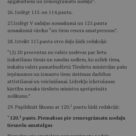
apgabaltiesu un zemesgrāmatu nodaļu”.
26. Izslēgt 113. un 114.pantu.
27.Izslēgt V sadaļas nosaukumā un 125.panta
nosaukumā vārdus “un tiesu resora amatpersonu”.
28. Izteikt 117.panta otro daļu šādā redakcijā:
“(2) 20 procentus no valsts nodevas par lietu
izskatīšanu tiesās un naudas sodiem, ko uzliek tiesa,
ieskaita valsts pamatbudžetā Tieslietu ministrijas pašu
ieņēmumos un izmanto tiesu sistēmas darbības
attīstīšanai un veicināšanai. Līdzekļu izlietošanas
kārtību nosaka tieslietu ministra apstiprināts
nolikums.”
1
29. Papildināt likumu ar 120.
pantu šādā redakcijā:
1
“
120.
pants. Piemaksas pie zemesgrāmatu nodaļu
tiesnešu amatalgas