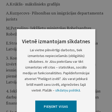
A.Krūklis- mākslinieks grafiķis
A.Kuzņecovs- Pilsonības un imigrācijas departamenta
jurists
M.Petrušins- Iekšlietu ministrijas Robežsardzes
Robežkontroles nodaļas priekšnieks
Vietnē izmantojam sīkdatnes
E.Strautmanis- Interpola nacionālā centrālā biroja
Latvijā inspektors
Lai vietne pilnvērtīgi darbotos, tiek
izmantotas nepieciešamās (obligātās)
3. Konkursa komisijai organizēt konkursa norisi,
sīkdatnes. Ar Jūsu piekrišanu var tikt
izvērtēt piedāvājumus un līdz 1997.gada 1.aprīlim
izmantotas vēl citas – statistikas, sociālo
iesniegt Ministru prezidentam priekšlikumus par
mediju un funkcionalitātes. Papildinformācijai
piemērotāko konkursa dalībnieku jauna parauga
atveriet "Pielāgot izvēli". Jūs varat jebkurā
Latvijas Republikas vīzu ielīmju izgatavošanai.
brīdī mainīt savu izvēli, atgriežoties šajā
vietnē. Plašāk –
sīkdatņu politikā
.
4. Iekšlietu ministrijai nodrošināt konkursa komisijas
darbu ar nepieciešamajiem materiāltehniskajiem un
finansu līdzekļiem.
PIEŅEMT VISAS