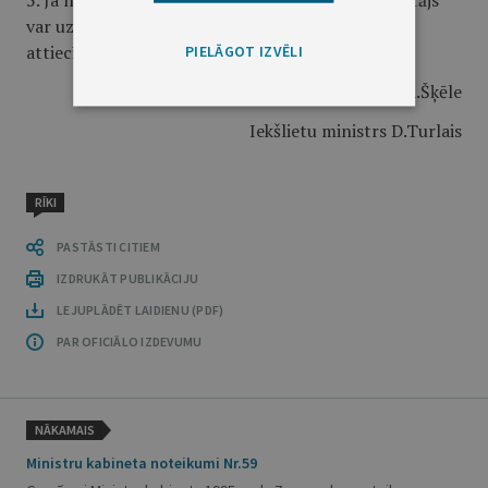
5. Ja nepieciešams, konkursa komisijas priekšsēdētājs
var uzaicināt piedalīties konkursa komisijas darbā
attiecīgus ekspertus.
PIELĀGOT IZVĒLI
Ministru prezidents A.Šķēle
Iekšlietu ministrs D.Turlais
RĪKI
PASTĀSTI CITIEM
IZDRUKĀT PUBLIKĀCIJU
LEJUPLĀDĒT LAIDIENU (PDF)
PAR OFICIĀLO IZDEVUMU
NĀKAMAIS
Ministru kabineta noteikumi Nr.59