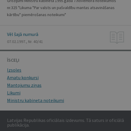
Grozījumi Ministru kabineta 1995.gada 7.novembra noteikumos
nr.325 "Likuma "Par valsts un pašvaldību mantas atsavināšanas
kārtību" piemērošanas noteikumi"
Vēl šajā numurā
07.02.1997., Nr. 40/41
ĪSCEĻI
Izsoles
Amatu konkursi
Mantojumu ziņas
Likumi
Ministru kabineta noteikumi
Latvijas Republikas oficiālais izdevums. Tā saturs ir oficiālā
publikācija.