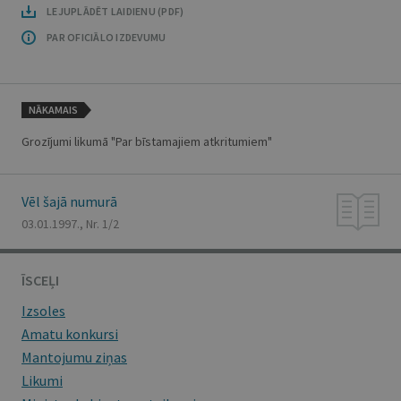
LEJUPLĀDĒT LAIDIENU (PDF)
PAR OFICIĀLO IZDEVUMU
NĀKAMAIS
Grozījumi likumā "Par bīstamajiem atkritumiem"
Vēl šajā numurā
03.01.1997., Nr. 1/2
ĪSCEĻI
Izsoles
Amatu konkursi
Mantojumu ziņas
Likumi