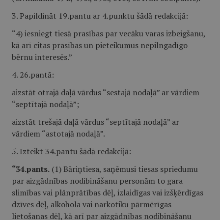
3. Papildināt 19.pantu ar 4.punktu šādā redakcijā:
“4) iesniegt tiesā prasības par vecāku varas izbeigšanu,
kā arī citas prasības un pieteikumus nepilngadīgo
bērnu interesēs.”
4. 26.pantā:
aizstāt otrajā daļā vārdus “sestajā nodaļā” ar vārdiem
“septītajā nodaļā”;
aizstāt trešajā daļā vārdus “septītajā nodaļā” ar
vārdiem “astotajā nodaļā”.
5. Izteikt 34.pantu šādā redakcijā:
“34.pants.
(1) Bāriņtiesa, saņēmusi tiesas spriedumu
par aizgādnības nodibināšanu personām to gara
slimības vai plānprātības dēļ, izlaidīgas vai izšķērdīgas
dzīves dēļ, alkohola vai narkotiku pārmērīgas
lietošanas dēļ, kā arī par aizgādnības nodibināšanu