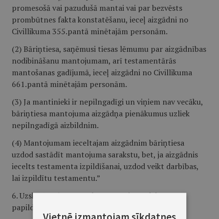
promesošā vai pazudušā mantai vai par bezvēsts
prombūtnes fakta konstatēšanu, ieceļ aizgādni no
Civillikuma 355.pantā minētajām personām.
(2) Bāriņtiesa, saņēmusi tiesas lēmumu par aizgādnības
nodibināšanu mantojumam, arī testamentārās
mantošanas gadījumā, ieceļ aizgādni no Civillikuma
661.pantā minētajām personām.
(3) Ja mantinieki ir nepilngadīgi un viņiem nav vecāku,
bāriņtiesa mantojuma aizgādņa pienākumus uzliek
nepilngadīgā aizbildnim.
(4) Mantojumam ieceltajam aizgādnim bāriņtiesa
uzdod sastādīt mantojuma sarakstu, bet, ja aizgādnis
iecelts testamenta izpildīšanai, uzdod veikt darbības,
lai izpildītu testamentu.”
6. Uzskatīt 35.panta tekstu par pirmo daļu un
papildināt pantu ar otro daļu šādā redakcijā:
Vietnē izmantojam sīkdatnes