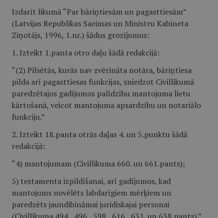
Izdarīt likumā “Par bāriņtiesām un pagasttiesām”
(Latvijas Republikas Saeimas un Ministru Kabineta
Ziņotājs, 1996, 1.nr.) šādus grozījumus:
1. Izteikt 1.panta otro daļu šādā redakcijā:
“(2) Pilsētās, kurās nav zvērināta notāra, bāriņtiesa
pilda arī pagasttiesas funkcijas, sniedzot Civillikumā
paredzētajos gadījumos palīdzību mantojuma lietu
kārtošanā, veicot mantojuma apsardzību un notariālo
funkciju.”
2. Izteikt 18.panta otrās daļas 4. un 5.punktu šādā
redakcijā:
“4) mantojumam (Civillikuma 660. un 661.pants);
5) testamenta izpildīšanai, arī gadījumos, kad
mantojums novēlēts labdarīgiem mērķiem un
paredzēts jaundibināmai juridiskajai personai
(Civillikuma 494., 496., 598., 616., 631. un 638.pants).”