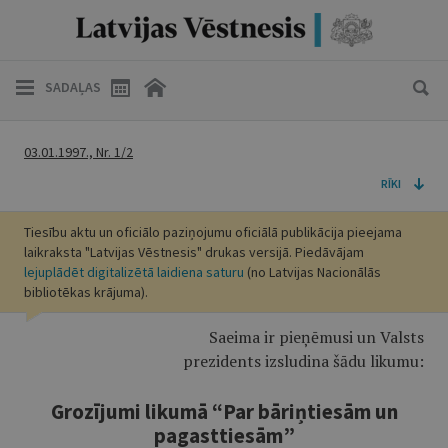
SADAĻAS
03.01.1997., Nr. 1/2
RĪKI
Tiesību aktu un oficiālo paziņojumu oficiālā publikācija pieejama
laikraksta "Latvijas Vēstnesis" drukas versijā. Piedāvājam
lejuplādēt digitalizētā laidiena saturu
(no Latvijas Nacionālās
bibliotēkas krājuma).
Saeima ir pieņēmusi un Valsts
prezidents izsludina šādu likumu:
Grozījumi likumā “Par bāriņtiesām un
pagasttiesām”