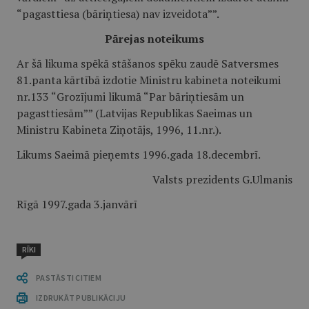
“pagasttiesa (bāriņtiesa) nav izveidota””.
Pārejas noteikums
Ar šā likuma spēkā stāšanos spēku zaudē Satversmes
81.panta kārtībā izdotie Ministru kabineta noteikumi
nr.133 “Grozījumi likumā “Par bāriņtiesām un
pagasttiesām”” (Latvijas Republikas Saeimas un
Ministru Kabineta Ziņotājs, 1996, 11.nr.).
Likums Saeimā pieņemts 1996.gada 18.decembrī.
Valsts prezidents G.Ulmanis
Rīgā 1997.gada 3.janvārī
RĪKI
PASTĀSTI CITIEM
IZDRUKĀT PUBLIKĀCIJU