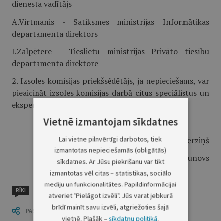
dienesta vadītājs
A.Virtmanis - Satiksmes ministrijas Informātikas
departamenta direktors
I.Zalpētere - Tieslietu ministrijas Privāto tiesību
departamenta direktore
2. Izsoles komisijas priekšsēdētājs, ja nepieciešams, var
pieaicināt izsoles komisijas darbā citus speciālistus un
ekspertus.
Vietnē izmantojam sīkdatnes
Lai vietne pilnvērtīgi darbotos, tiek
Ministru prezidents A.Bērziņš
izmantotas nepieciešamās (obligātās)
Satiksmes ministrs A.Gorbunovs
sīkdatnes. Ar Jūsu piekrišanu var tikt
izmantotas vēl citas – statistikas, sociālo
mediju un funkcionalitātes. Papildinformācijai
RĪKI
atveriet "Pielāgot izvēli". Jūs varat jebkurā
brīdī mainīt savu izvēli, atgriežoties šajā
PASTĀSTI CITIEM
vietnē. Plašāk –
sīkdatņu politikā
.