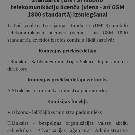
telekomunikāciju licenču (viena - arī GSM
1800 standartā) izsniegšanai
1. Lai izsolītu trīs jaunā standarta (UMTS) mobilo
telekomunikāciju licences (viena - arī GSM 1800
standartā), izveidot izsoles komisiju šādā sastāvā:
Komisijas priekšsēdētāja
I.Rudaka - Satiksmes ministrijas Sakaru departamenta
direktore
Komisijas priekšsēdētāja vietnieks
A.Strakšas - ekonomikas ministra padomnieks
Komisijas locekļi:
V.Jaksons - labklājības ministra padomnieks
T.Linkaits - bezpeļņas organizācijas valsts akciju
sabiedrības "Privatizācijas aģentūra" Administratīvā