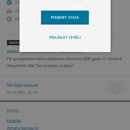
IZDRUKĀT PUBLIKĀCIJU
LEJUPLĀDĒT LAIDIENU (PDF)
PIEŅEMT VISAS
PAR OFICIĀLO IZDEVUMU
PIELĀGOT IZVĒLI
NĀKAMAIS
Valsts ieņēmumu dienesta rīkojums Nr.129
Par grozījumiem Valsts ieņēmumu dienesta 2000. gada 27. oktobra
rīkojumā Nr. 806 "Par ievešanu uz laiku"
Vēl šajā numurā
01.03.2001., Nr. 34
ĪSCEĻI
Izsoles
Amatu konkursi