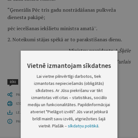
“Ģenerālis Pēc trīs gadu nostrādāšanas pulkveža
dienesta pakāpē;
pēc iecelšanas iekšlietu ministra amatā''.
2. Noteikumi stājas spēkā ar to parakstīšanas dienu.
Ministru prezidents
A.Šķēle
Iekšlietu ministrs
D.Turlais
Vietnē izmantojam sīkdatnes
Lai vietne pilnvērtīgi darbotos, tiek
RĪKI
izmantotas nepieciešamās (obligātās)
sīkdatnes. Ar Jūsu piekrišanu var tikt
PASTĀSTI CITIEM
izmantotas vēl citas – statistikas, sociālo
IZDRUKĀT PUBLIKĀCIJU
mediju un funkcionalitātes. Papildinformācijai
atveriet "Pielāgot izvēli". Jūs varat jebkurā
LEJUPLĀDĒT LAIDIENU (PDF)
brīdī mainīt savu izvēli, atgriežoties šajā
PAR OFICIĀLO IZDEVUMU
vietnē. Plašāk –
sīkdatņu politikā
.