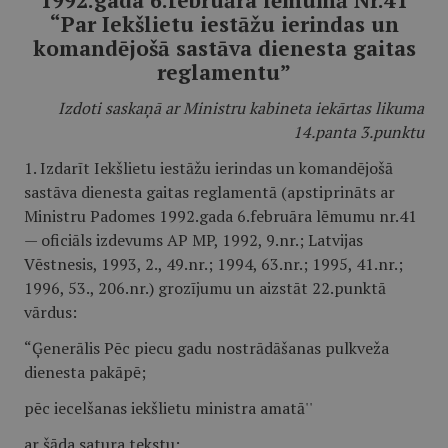
1992.gada 6.februāra lēmumā Nr.41
“Par Iekšlietu iestāžu ierindas un
komandējošā sastāva dienesta gaitas
reglamentu”
Izdoti saskaņā ar Ministru kabineta iekārtas likuma
14.panta 3.punktu
1. Izdarīt Iekšlietu iestāžu ierindas un komandējošā
sastāva dienesta gaitas reglamentā (apstiprināts ar
Ministru Padomes 1992.gada 6.februāra lēmumu nr.41
— oficiāls izdevums AP MP, 1992, 9.nr.; Latvijas
Vēstnesis, 1993, 2., 49.nr.; 1994, 63.nr.; 1995, 41.nr.;
1996, 53., 206.nr.) grozījumu un aizstāt 22.punktā
vārdus:
“Ģenerālis Pēc piecu gadu nostrādāšanas pulkveža
dienesta pakāpē;
pēc iecelšanas iekšlietu ministra amatā''
ar šāda satura tekstu: