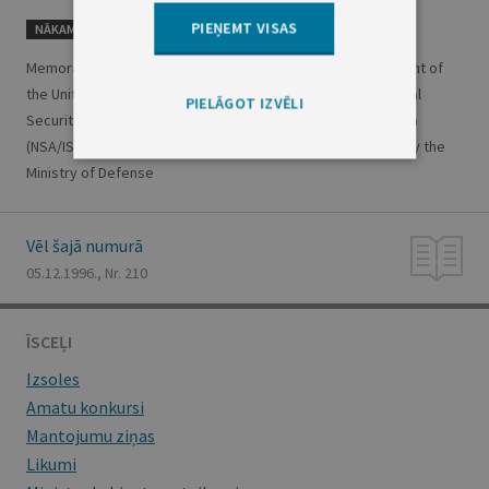
PIEŅEMT VISAS
NĀKAMAIS
Memorandum of Agreement (MOA) between the Government of
the United States of America as represented by the National
PIELĀGOT IZVĒLI
Security Agency Information Systems Security Organization
(NSA/ISSO) and the Government of Latvia as represented by the
Ministry of Defense
Vēl šajā numurā
05.12.1996., Nr. 210
ĪSCEĻI
Izsoles
Amatu konkursi
Mantojumu ziņas
Likumi