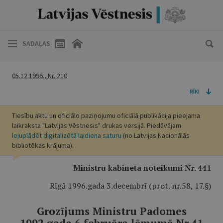
SADAĻAS
05.12.1996., Nr. 210
RĪKI
Tiesību aktu un oficiālo paziņojumu oficiālā publikācija pieejama
laikraksta "Latvijas Vēstnesis" drukas versijā. Piedāvājam
lejuplādēt digitalizētā laidiena saturu
(no Latvijas Nacionālās
bibliotēkas krājuma).
Ministru kabineta noteikumi Nr. 441
Rīgā 1996.gada 3.decembrī (prot. nr.58, 17.
§
)
Grozījums Ministru Padomes