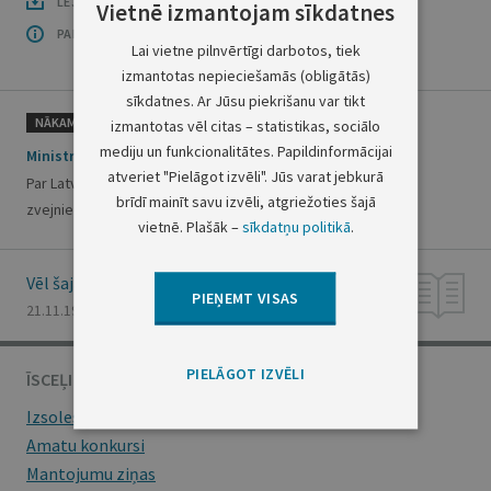
LEJUPLĀDĒT LAIDIENU (PDF)
Vietnē izmantojam sīkdatnes
PAR OFICIĀLO IZDEVUMU
Lai vietne pilnvērtīgi darbotos, tiek
izmantotas nepieciešamās (obligātās)
sīkdatnes. Ar Jūsu piekrišanu var tikt
NĀKAMAIS
izmantotas vēl citas – statistikas, sociālo
mediju un funkcionalitātes. Papildinformācijai
Ministru kabineta rīkojums nr. 468
atveriet "Pielāgot izvēli". Jūs varat jebkurā
Par Latvijas Republikas un Eiropas kopienas I protokolu par
brīdī mainīt savu izvēli, atgriežoties šajā
zvejniecības kopuzņēmumu izveidošanu
vietnē. Plašāk –
sīkdatņu politikā
.
Vēl šajā numurā
PIEŅEMT VISAS
21.11.1996., Nr. 199/200
PIELĀGOT IZVĒLI
ĪSCEĻI
Izsoles
Amatu konkursi
Mantojumu ziņas