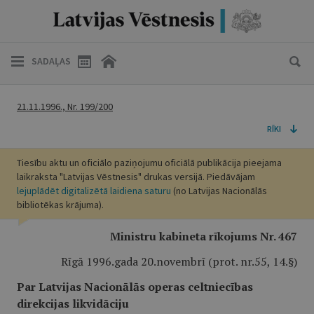
SADAĻAS
21.11.1996., Nr. 199/200
RĪKI
Tiesību aktu un oficiālo paziņojumu oficiālā publikācija pieejama
laikraksta "Latvijas Vēstnesis" drukas versijā. Piedāvājam
lejuplādēt digitalizētā laidiena saturu
(no Latvijas Nacionālās
bibliotēkas krājuma).
Ministru kabineta rīkojums Nr. 467
Rīgā 1996.gada 20.novembrī (prot. nr.55, 14.§)
Par Latvijas Nacionālās operas celtniecības
direkcijas likvidāciju