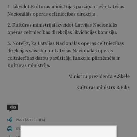
1. Likvidēt Kultūras ministrijas pārziņā esošo Latvijas
Nacionālās operas celtniecības direkciju.
2. Kultūras ministrijai izveidot Latvijas Nacionālās
operas celtniecības direkcijas likvidācijas komisiju.
3. Noteikt, ka Latvijas Nacionālās operas celtniecības
direkcijas saistību un Latvijas Nacionālās operas
celtniecības darbu pasūtītāja funkciju pārņēmēja ir
Kultūras ministrija.
Ministru prezidents A.Šķēle
Kultūras ministrs R.Pīks
RĪKI
PASTĀSTI CITIEM
IZDRUKĀT PUBLIKĀCIJU