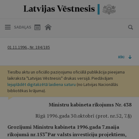
SADAĻAS
01.11.1996., Nr. 184/185
RĪKI
Tiesību aktu un oficiālo paziņojumu oficiālā publikācija pieejama
laikraksta "Latvijas Vēstnesis" drukas versijā. Piedāvājam
lejuplādēt digitalizētā laidiena saturu
(no Latvijas Nacionālās
bibliotēkas krājuma).
Ministru kabineta rīkojums Nr. 438
Rīgā 1996.gada 30.oktobrī (prot. nr.52, 7.§)
Grozījumi Ministru kabineta 1996.gada 7.maija
rīkojumā nr.153“Par valsts investīciju projektiem,