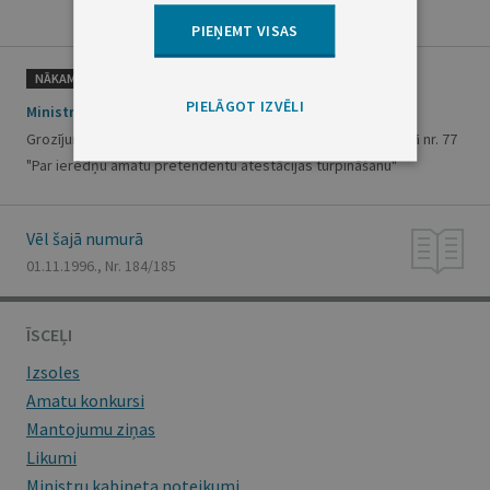
PIEŅEMT VISAS
NĀKAMAIS
PIELĀGOT IZVĒLI
Ministru kabineta rīkojums nr. 439
Grozījums Ministru kabineta 1995.gada 21.ferbruāra rīkojumā nr. 77
"Par ierēdņu amatu pretendentu atestācijas turpināšanu"
Vēl šajā numurā
01.11.1996., Nr. 184/185
ĪSCEĻI
Izsoles
Amatu konkursi
Mantojumu ziņas
Likumi
Ministru kabineta noteikumi