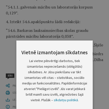
“54.1.1. galvenais mācību un laboratoriju korpuss
0,129”.
4. Izteikt 54.6.apakšpunktu šādā redakcijā:
“54.6. Barkavas lauksaimniecības skolas graudu
pārstrādes mācību laboratorija 0,038”.
Ministru prezidents A.Šķēle
Vietnē izmantojam sīkdatnes
Zemkopības ministrs, Ministru prezidenta biedrs
R.Dilba
Lai vietne pilnvērtīgi darbotos, tiek
izmantotas nepieciešamās (obligātās)
sīkdatnes. Ar Jūsu piekrišanu var tikt
RĪKI
izmantotas vēl citas – statistikas, sociālo
mediju un funkcionalitātes. Papildinformācijai
PASTĀSTI CITIEM
atveriet "Pielāgot izvēli". Jūs varat jebkurā
IZDRUKĀT PUBLIKĀCIJU
brīdī mainīt savu izvēli, atgriežoties šajā
vietnē. Plašāk –
sīkdatņu politikā
.
LEJUPLĀDĒT LAIDIENU (PDF)
PAR OFICIĀLO IZDEVUMU