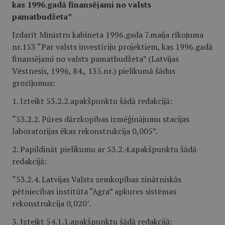
kas 1996.gadā finansējami no valsts
pamatbudžeta”
Izdarīt Ministru kabineta 1996.gada 7.maija rīkojuma
nr.153 “Par valsts investīciju projektiem, kas 1996.gadā
finansējami no valsts pamatbudžeta” (Latvijas
Vēstnesis, 1996, 84., 135.nr.) pielikumā šādus
grozījumus:
1. Izteikt 53.2.2.apakšpunktu šādā redakcijā:
“53.2.2. Pūres dārzkopības izmēģinājumu stacijas
laboratorijas ēkas rekonstrukcija 0,005”.
2. Papildināt pielikumu ar 53.2.4.apakšpunktu šādā
redakcijā:
“53.2.4. Latvijas Valsts zemkopības zinātniskās
pētniecības institūta “Agra” apkures sistēmas
rekonstrukcija 0,020".
3. Izteikt 54.1.1.apakšpunktu šādā redakcijā: