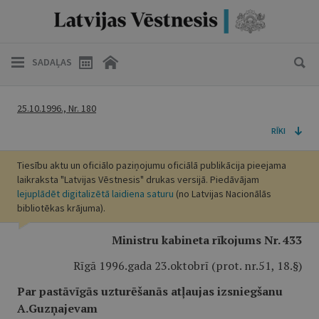
SADAĻAS
25.10.1996., Nr. 180
RĪKI
Tiesību aktu un oficiālo paziņojumu oficiālā publikācija pieejama
laikraksta "Latvijas Vēstnesis" drukas versijā. Piedāvājam
lejuplādēt digitalizētā laidiena saturu
(no Latvijas Nacionālās
bibliotēkas krājuma).
Ministru kabineta rīkojums Nr. 433
Rīgā 1996.gada 23.oktobrī (prot. nr.51, 18.§)
Par pastāvīgās uzturēšanās atļaujas izsniegšanu
A.Guzņajevam