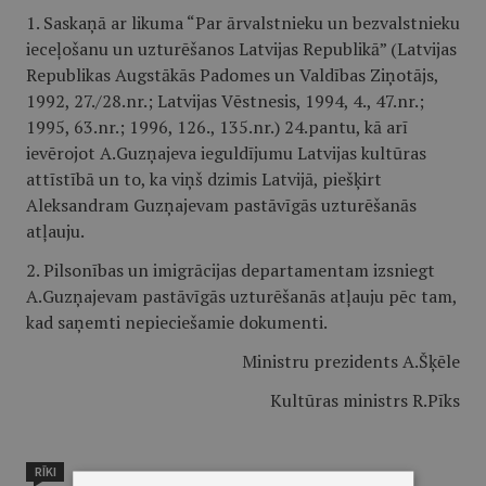
1. Saskaņā ar likuma “Par ārvalstnieku un bezvalstnieku
ieceļošanu un uzturēšanos Latvijas Republikā” (Latvijas
Republikas Augstākās Padomes un Valdības Ziņotājs,
1992, 27./28.nr.; Latvijas Vēstnesis, 1994, 4., 47.nr.;
1995, 63.nr.; 1996, 126., 135.nr.) 24.pantu, kā arī
ievērojot A.Guzņajeva ieguldījumu Latvijas kultūras
attīstībā un to, ka viņš dzimis Latvijā, piešķirt
Aleksandram Guzņajevam pastāvīgās uzturēšanās
atļauju.
2. Pilsonības un imigrācijas departamentam izsniegt
A.Guzņajevam pastāvīgās uzturēšanās atļauju pēc tam,
kad saņemti nepieciešamie dokumenti.
Ministru prezidents A.Šķēle
Kultūras ministrs R.Pīks
RĪKI