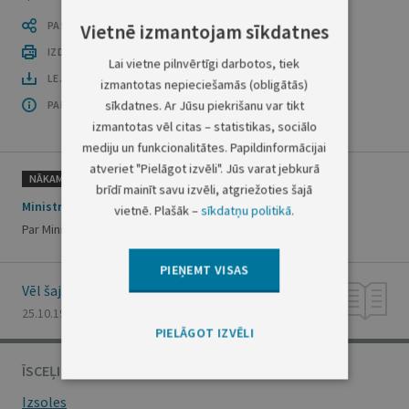
PASTĀSTI CITIEM
Vietnē izmantojam sīkdatnes
IZDRUKĀT PUBLIKĀCIJU
Lai vietne pilnvērtīgi darbotos, tiek
LEJUPLĀDĒT LAIDIENU (PDF)
izmantotas nepieciešamās (obligātās)
sīkdatnes. Ar Jūsu piekrišanu var tikt
PAR OFICIĀLO IZDEVUMU
izmantotas vēl citas – statistikas, sociālo
mediju un funkcionalitātes. Papildinformācijai
atveriet "Pielāgot izvēli". Jūs varat jebkurā
NĀKAMAIS
brīdī mainīt savu izvēli, atgriežoties šajā
Ministru kabineta rīkojums Nr. 434
vietnē. Plašāk –
sīkdatņu politikā
.
Par Ministru kabineta Atzinības raksta piešķiršanu
PIEŅEMT VISAS
Vēl šajā numurā
25.10.1996., Nr. 180
PIELĀGOT IZVĒLI
ĪSCEĻI
Izsoles