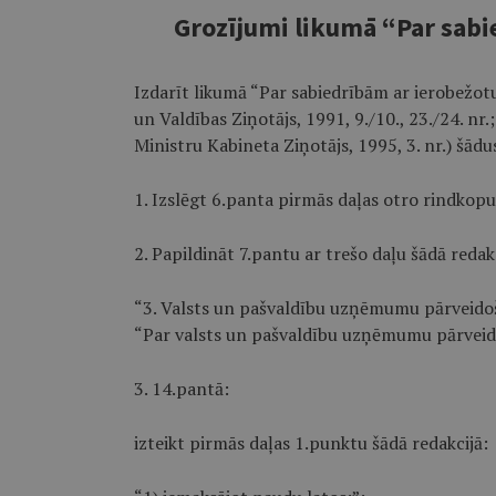
Grozījumi likumā “Par sab
Izdarīt likumā “Par sabiedrībām ar ierobežot
un Valdības Ziņotājs, 1991, 9./10., 23./24. nr.
Ministru Kabineta Ziņotājs, 1995, 3. nr.) šād
1. Izslēgt 6.panta pirmās daļas otro rindkopu
2. Papildināt 7.pantu ar trešo daļu šādā redakc
“3. Valsts un pašvaldību uzņēmumu pārveidoš
“Par valsts un pašvaldību uzņēmumu pārveido
3. 14.pantā:
izteikt pirmās daļas 1.punktu šādā redakcijā: