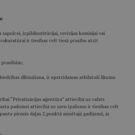
šu
pulcei, izpildinstitūcijai, revīzijas komisijai vai
uratūrai ir tiesības celt tiesā prasību atzīt
a prasībām;
biedrības dibināšana, ir apstrīdamas atbilstoši likumu
rībai “Privatizācijas aģentūra” attiecībā uz valsts
gasta padomei attiecībā uz savu īpašumu ir tiesības celt
 panta pirmās daļas 2.punktā minētajā gadījumā, ja