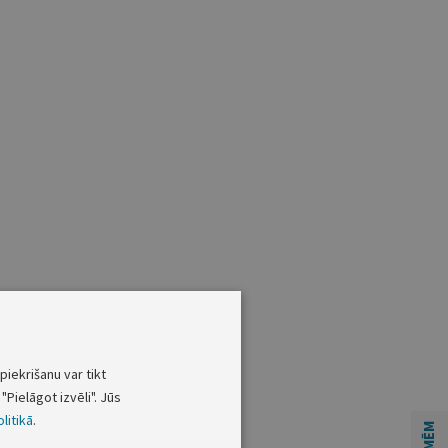
piekrišanu var tikt
"Pielāgot izvēli". Jūs
litikā
.