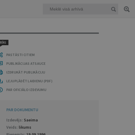
RĪKI
PASTĀSTI CITIEM
PUBLIKĀCIJAS ATSAUCE
IZDRUKĀT PUBLIKĀCIJU
LEJUPLĀDĒT LAIDIENU (PDF)
PAR OFICIĀLO IZDEVUMU
PAR DOKUMENTU
Izdevējs:
Saeima
Veids:
likums
Pieņemts:
19.09.1996
.