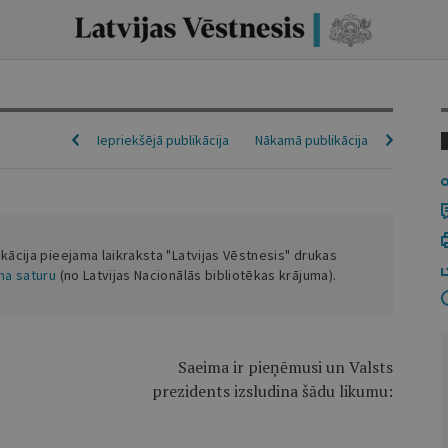
Iepriekšējā publikācija
Nākamā publikācija
ikācija pieejama laikraksta "Latvijas Vēstnesis" drukas
ena saturu
(no Latvijas Nacionālās bibliotēkas krājuma).
Saeima ir pieņēmusi un Valsts
prezidents izsludina šādu likumu: