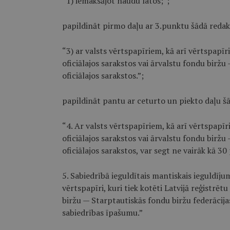
“1) iemaksājot naudu latos;”;
papildināt pirmo daļu ar 3.punktu šādā redakc
“3) ar valsts vērtspapīriem, kā arī vērtspapīri
oficiālajos sarakstos vai ārvalstu fondu biržu
oficiālajos sarakstos.”;
papildināt pantu ar ceturto un piekto daļu šā
“4. Ar valsts vērtspapīriem, kā arī vērtspapīri
oficiālajos sarakstos vai ārvalstu fondu biržu
oficiālajos sarakstos, var segt ne vairāk kā 
5. Sabiedrībā ieguldītais mantiskais ieguldīju
vērtspapīri, kuri tiek kotēti Latvijā reģistrēt
biržu — Starptautiskās fondu biržu federācijas
sabiedrības īpašumu.”