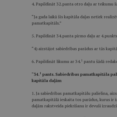
4. Papildināt 32.panta otro daļu ar teikumu š
“Ja gada laikā šīs kapitāla daļas netiek realiz
pamatkapitāls.”
5. Papildināt 34.panta pirmo daļu ar 4.punktu
“4) aizstājot sabiedrības parādus ar tās kapit
1
6. Papildināt likumu ar 34.
pantu šādā redakc
1
“
34.
pants. Sabiedrības pamatkapitāla pali
kapitāla daļām
1. Ja sabiedrības pamatkapitālu palielina, aiz
pamatkapitālā ieskaita tos parādus, kurus ir i
daļām rakstveida piekrišanu ir devuši izraudzīt