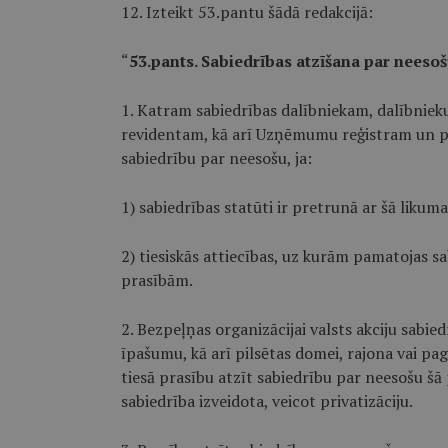
12. Izteikt 53.pantu šādā redakcijā:
“
53.pants. Sabiedrības atzīšana par neeso
1. Katram sabiedrības dalībniekam, dalībnieku sa
revidentam, kā arī Uzņēmumu reģistram un prok
sabiedrību par neesošu, ja:
1) sabiedrības statūti ir pretrunā ar šā likum
2) tiesiskās attiecības, uz kurām pamatojas sa
prasībām.
2. Bezpeļņas organizācijai valsts akciju sabied
īpašumu, kā arī pilsētas domei, rajona vai pa
tiesā prasību atzīt sabiedrību par neesošu šā
sabiedrība izveidota, veicot privatizāciju.