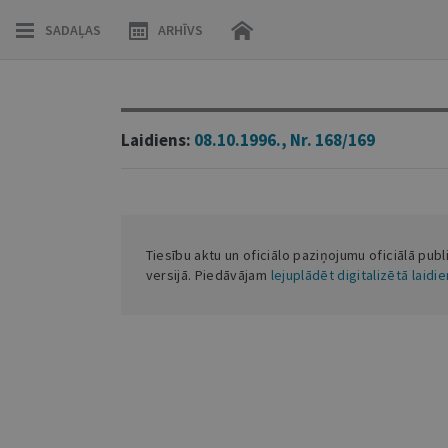
SADAĻAS
ARHĪVS
Laidiens:
08.10.1996., Nr. 168/169
Tiesību aktu un oficiālo paziņojumu oficiālā publ
versijā. Piedāvājam
lejuplādēt digitalizētā laidi