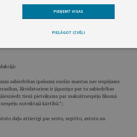
PIEŅEMT VISAS
cijā:
PIELĀGOT IZVĒLI
ar uzņēmumu un uzņēmējsabiedrību maksātnespēju
dakcijā:
idējamās sabiedrības īpašumā esošās mantas nav iespējams
rasības, likvidatoriem ir jāpaziņo par to sabiedrības
 jāiesniedz tiesā pieteikums par maksātnespēju likumā
spēju noteiktajā kārtībā.”;
stoto daļu attiecīgi par sesto, septīto, astoto un