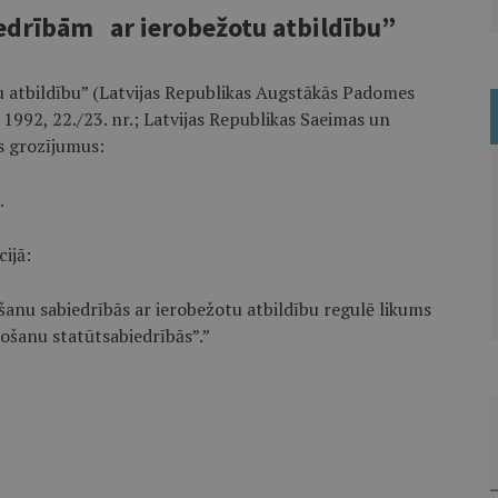
iedrībām
ar ierobežotu atbildību”
u atbildību” (Latvijas Republikas Augstākās Padomes
; 1992, 22./23. nr.; Latvijas Republikas Saeimas un
us grozījumus:
.
ijā:
anu sabiedrībās ar ierobežotu atbildību regulē likums
šanu statūtsabiedrībās”.”