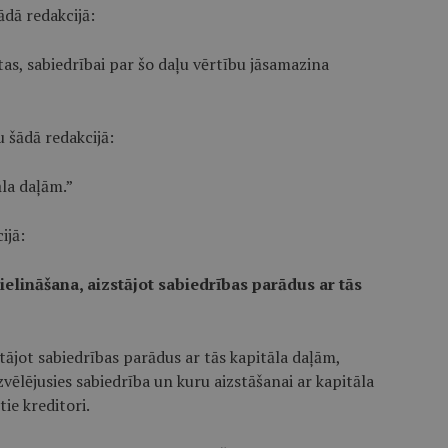
ādā redakcijā:
ētas, sabiedrībai par šo daļu vērtību jāsamazina
 šādā redakcijā:
āla daļām.”
ijā:
elināšana, aizstājot sabiedrības parādus ar tās
stājot sabiedrības parādus ar tās kapitāla daļām,
zvēlējusies sabiedrība un kuru aizstāšanai ar kapitāla
ie kreditori.