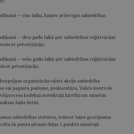
lt:
dījumā — visu laiku, kamēr attiecīgās sabiedrības
dījumā — divu gadu laikā pēc sabiedrības reģistrācijas
veicot privatizāciju;
dījumā — sešu gadu laikā pēc sabiedrības reģistrācijas
icot privatizāciju.
 bezpeļņas organizācija valsts akciju sabiedrība
ona vai pagasta padome, prokuratūra, Valsts kontrole
ivilprocesa kodeksā noteiktajā kārtībā un minētās
aksas šajās lietās.
ūkumus sabiedrības statūtos, izdarot tajos grozījumus
k celta šā panta pirmās daļas 1.punktā minētajā