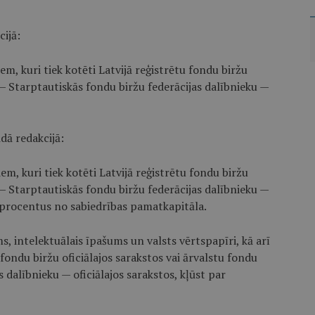
ijā:
em, kuri tiek kotēti Latvijā reģistrētu fondu biržu
 — Starptautiskās fondu biržu federācijas dalībnieku —
dā redakcijā:
em, kuri tiek kotēti Latvijā reģistrētu fondu biržu
 — Starptautiskās fondu biržu federācijas dalībnieku —
30 procentus no sabiedrības pamatkapitāla.
ms, intelektuālais īpašums un valsts vērtspapīri, kā arī
u fondu biržu oficiālajos sarakstos vai ārvalstu fondu
 dalībnieku — oficiālajos sarakstos, kļūst par