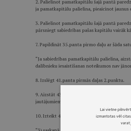
2. Palielinot pamatkapitālu šajā pantā paredz
ja pamatkapitālu palielina, pieaicinot jaunus 
3. Palielinot pamatkapitālu šajā pantā paredz
pārsniegt sabiedrības pašas kapitālu vairāk kā
7. Papildināt 35.panta pirmo daļu ar šāda sat
“Ja sabiedrības pamatkapitālu palielina, aizst
dalībnieku iesaistīšanas noteikumos nav jāno
8. Izslēgt 41.panta pirmās daļas 2.punktu.
9. Aizstāt 43.panta otrajā daļā vārdus “šā l
jautājumiem” ar vārdiem “šā likuma 41.panta 
Lai vietne pilnvēr
10. Izteikt 49.panta pirmās daļas 3.punktu šā
izmantotas vēl citas 
varat 
“3) saskaņā ar likumu par uzņēmumu un uzņē