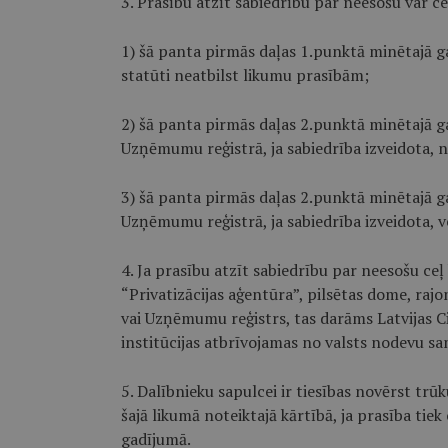
3. Prasību atzīt sabiedrību par neesošu var ce
1) šā panta pirmās daļas 1.punktā minētajā ga
statūti neatbilst likumu prasībām;
2) šā panta pirmās daļas 2.punktā minētajā ga
Uzņēmumu reģistrā, ja sabiedrība izveidota, ne
3) šā panta pirmās daļas 2.punktā minētajā ga
Uzņēmumu reģistrā, ja sabiedrība izveidota, ve
4. Ja prasību atzīt sabiedrību par neesošu ceļ
“Privatizācijas aģentūra”, pilsētas dome, raj
vai Uzņēmumu reģistrs, tas darāms Latvijas C
institūcijas atbrīvojamas no valsts nodevu sam
5. Dalībnieku sapulcei ir tiesības novērst tr
šajā likumā noteiktajā kārtībā, ja prasība tie
gadījumā.