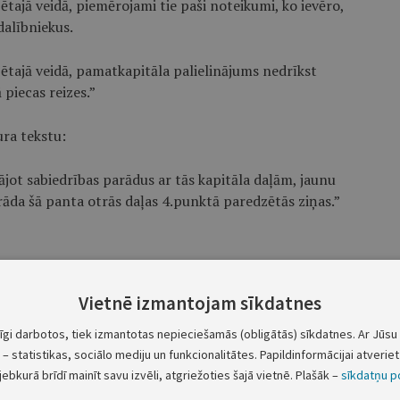
ētajā veidā, piemērojami tie paši noteikumi, ko ievēro,
dalībniekus.
ētajā veidā, pamatkapitāla palielinājums nedrīkst
 piecas reizes.”
ura tekstu:
ājot sabiedrības parādus ar tās kapitāla daļām, jaunu
rāda šā panta otrās daļas 4.punktā paredzētās ziņas.”
ikuma 41.panta 1.punkta 1. un 2.apakšpunkta
Vietnē izmantojam sīkdatnes
pirmās daļas 1.punkta jautājumu”.
tīgi darbotos, tiek izmantotas nepieciešamās (obligātās) sīkdatnes. Ar Jūsu 
dā redakcijā:
– statistikas, sociālo mediju un funkcionalitātes. Papildinformācijai atveriet 
jebkurā brīdī mainīt savu izvēli, atgriežoties šajā vietnē. Plašāk –
sīkdatņu po
mējsabiedrību maksātnespēju;”.