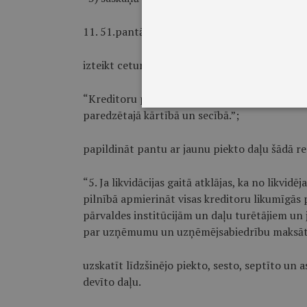
11. 51.pantā:
izteikt ceturtās daļas otro teikumu šādā redak
“Kreditoru prasījumi apmierināmi likumā p
paredzētajā kārtībā un secībā.”;
papildināt pantu ar jaunu piekto daļu šādā re
“5. Ja likvidācijas gaitā atklājas, ka no likv
pilnībā apmierināt visas kreditoru likumīgās p
pārvaldes institūcijām un daļu turētājiem un
par uzņēmumu un uzņēmējsabiedrību maksātne
uzskatīt līdzšinējo piekto, sesto, septīto un a
devīto daļu.