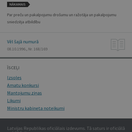
NĀKAMAIS
Par preču un pakalpojumu drošumu un ražotāja un pakalpojumu
sniedzēja atbildību
Vēl šajā numurā
08.10.1996., Nr. 168/169
ĪSCEĻI
Izsoles
Amatu konkursi
Mantojumu ziņas
Likumi
Ministru kabineta noteikumi
Latvijas Republikas oficiālais izdevums. Tā saturs ir oficiālā