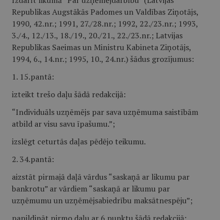
Izdarīt likumā “Par uzņēmējdarbību” (Latvijas
Republikas Augstākās Padomes un Valdības Ziņotājs,
1990, 42.nr.; 1991, 27./28.nr.; 1992, 22./23.nr.; 1993,
3./4., 12./13., 18./19., 20./21., 22./23.nr.; Latvijas
Republikas Saeimas un Ministru Kabineta Ziņotājs,
1994, 6., 14.nr.; 1995, 10., 24.nr.) šādus grozījumus:
1. 15.pantā:
izteikt trešo daļu šādā redakcijā:
“Individuāls uzņēmējs par sava uzņēmuma saistībām
atbild ar visu savu īpašumu.”;
izslēgt ceturtās daļas pēdējo teikumu.
2. 34.pantā:
aizstāt pirmajā daļā vārdus “saskaņā ar likumu par
bankrotu” ar vārdiem “saskaņā ar likumu par
uzņēmumu un uzņēmējsabiedrību maksātnespēju”;
papildināt pirmo daļu ar 6.punktu šādā redakcijā: