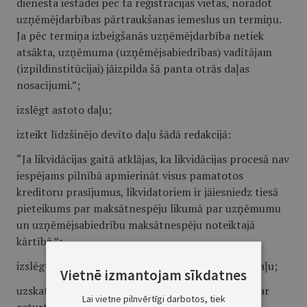
dienesta iestādei pēc tā reģistrācijas vietas, norādot
uzņēmējdarbības pārtraukšanas iemeslus un termiņu.
Ja pēc termiņa izbeigšanās uzņēmējdarbība netiek
atsākta, uzņēmuma (uzņēmējsabiedrības) vadītājam
(izpildinstitūcijai) jāizpilda šā panta otrās daļas
nosacījumi.”;
izslēgt astoto daļu;
izteikt līdzšinējo devīto daļu šādā redakcijā:
“Ja likvidācijas gaitā atklājas, ka likvidācijas procesā nav
iespējams pilnībā apmierināt visus pamatotos
kreditoru prasījumus, likvidatoriem ir jāiesniedz tiesā
pieteikums par maksātnespēju likumā par uzņēmumu
un uzņēmējsabiedrību maksātnespēju noteiktajā
kārtībā.”;
izslēgt desmito, vienpadsmito un piecpadsmito daļu;
Vietnē izmantojam sīkdatnes
uzskatīt līdzšinējo otro — septīto daļu attiecīgi par
Lai vietne pilnvērtīgi darbotos, tiek