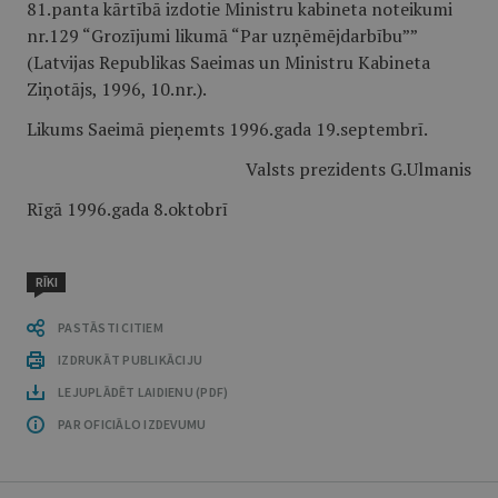
81.panta kārtībā izdotie Ministru kabineta noteikumi
nr.129 “Grozījumi likumā “Par uzņēmējdarbību””
(Latvijas Republikas Saeimas un Ministru Kabineta
Ziņotājs, 1996, 10.nr.).
Likums Saeimā pieņemts 1996.gada 19.septembrī.
Valsts prezidents G.Ulmanis
Rīgā 1996.gada 8.oktobrī
RĪKI
PASTĀSTI CITIEM
IZDRUKĀT PUBLIKĀCIJU
LEJUPLĀDĒT LAIDIENU (PDF)
PAR OFICIĀLO IZDEVUMU