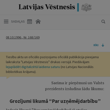
SADAĻAS
08.10.1996., Nr. 168/169
RĪKI
Tiesību aktu un oficiālo paziņojumu oficiālā publikācija pieejama
laikraksta "Latvijas Vēstnesis" drukas versijā. Piedāvājam
lejuplādēt digitalizētā laidiena saturu
(no Latvijas Nacionālās
bibliotēkas krājuma).
Saeima ir pieņēmusi un Valsts
prezidents izsludina šādu likumu:
Grozījumi likumā “Par uzņēmējdarbību”