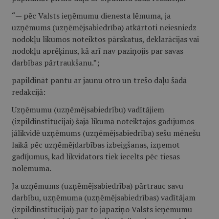
“— pēc Valsts ieņēmumu dienesta lēmuma, ja
uzņēmums (uzņēmējsabiedrība) atkārtoti neiesniedz
nodokļu likumos noteiktos pārskatus, deklarācijas vai
nodokļu aprēķinus, kā arī nav paziņojis par savas
darbības pārtraukšanu.”;
papildināt pantu ar jaunu otro un trešo daļu šādā
redakcijā:
Uzņēmumu (uzņēmējsabiedrību) vadītājiem
(izpildinstitūcijai) šajā likumā noteiktajos gadījumos
jālikvidē uzņēmums (uzņēmējsabiedrība) sešu mēnešu
laikā pēc uzņēmējdarbības izbeigšanas, izņemot
gadījumus, kad likvidators tiek iecelts pēc tiesas
nolēmuma.
Ja uzņēmums (uzņēmējsabiedrība) pārtrauc savu
darbību, uzņēmuma (uzņēmējsabiedrības) vadītājam
(izpildinstitūcijai) par to jāpaziņo Valsts ieņēmumu