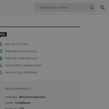
RĪKI
PASTĀSTI CITIEM
PUBLIKĀCIJAS ATSAUCE
IZDRUKĀT PUBLIKĀCIJU
LEJUPLĀDĒT LAIDIENU (PDF)
PAR OFICIĀLO IZDEVUMU
PAR DOKUMENTU
Izdevējs:
Ministru kabinets
Veids:
noteikumi
Numurs:
370