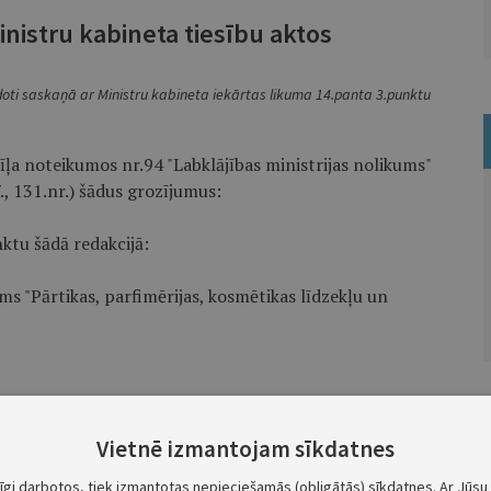
inistru kabineta tiesību aktos
doti saskaņā ar Ministru kabineta iekārtas likuma 14.panta 3.punktu
īļa noteikumos nr.94 "Labklājības ministrijas nolikums"
7., 131.nr.) šādus grozījumus:
ktu šādā redakcijā:
s "Pārtikas, parfimērijas, kosmētikas līdzekļu un
rta noteikumos nr.60 "Grozījumi Ministru kabineta
Vietnē izmantojam sīkdatnes
ības ministrijas nolikums"" (Latvijas Vēstnesis, 1996,
nktā minēto 22.18.apakšpunktu.
tīgi darbotos, tiek izmantotas nepieciešamās (obligātās) sīkdatnes. Ar Jūsu 