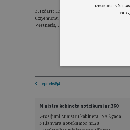
izmantotas vēl citas 
3. Izdarīt Ministru kabineta 1996.gada 15.mai
varat 
uzņēmumu "Pārtikas, parfimērijas, kosmētikas l
Vēstnesis, 1996, 87.nr.) grozījumu un svītrot 
Ministru
Iepriekšējā
Ministru kabineta noteikumi nr.360
Grozījumi Ministru kabineta 1995.gada
31.janvāra noteikumos nr.28