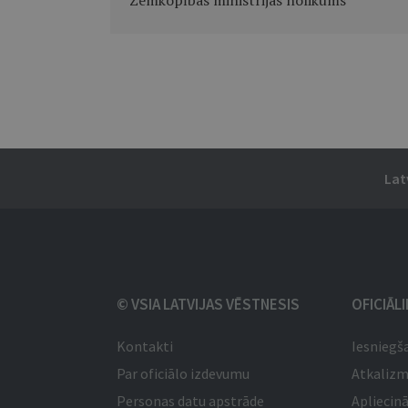
"Zemkopības ministrijas nolikums"
Lat
© VSIA LATVIJAS VĒSTNESIS
OFICIĀL
Kontakti
Iesniegš
Par oficiālo izdevumu
Atkaliz
Personas datu apstrāde
Apliecinā