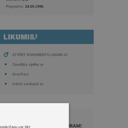
Pieņemts:
24.09.1996
.
ATVĒRT DOKUMENTU LIKUMI.LV
Zaudējis spēku ar
Grozītais
Izdoti saskaņā ar
piekrišanu var tikt