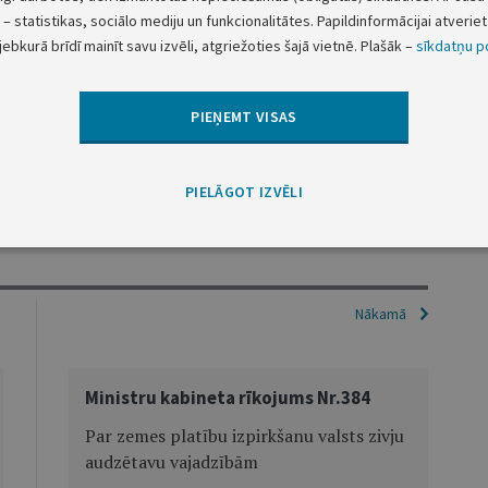
– statistikas, sociālo mediju un funkcionalitātes. Papildinformācijai atveriet 
ja rīkojumā nr.156 "Par bezpeļņas organizāciju valsts
jebkurā brīdī mainīt savu izvēli, atgriežoties šajā vietnē. Plašāk –
sīkdatņu po
īdzekļu un rotaļlietu sertifikācijas centrs" (Latvijas
8. un 9.punktu.
PIEŅEMT VISAS
 prezidenta vietā — Ministru prezidenta biedrs Z.Čevers
PIELĀGOT IZVĒLI
Labklājības ministrs V.Makarovs
Nākamā
Ministru kabineta rīkojums Nr.384
Par zemes platību izpirkšanu valsts zivju
audzētavu vajadzībām