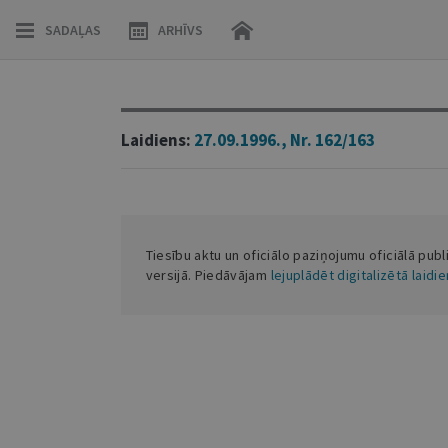
SADAĻAS
ARHĪVS
Laidiens:
27.09.1996., Nr. 162/163
Tiesību aktu un oficiālo paziņojumu oficiālā publ
versijā. Piedāvājam
lejuplādēt digitalizētā laidi