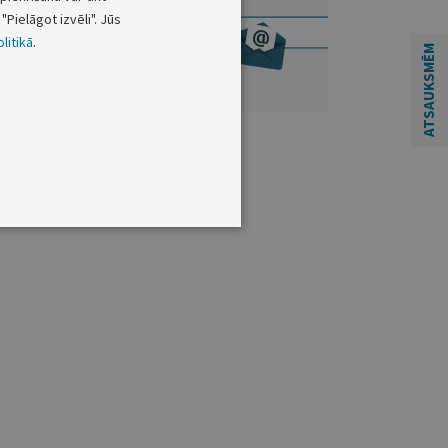
"Pielāgot izvēli". Jūs
litikā
.
ATSAUKSMĒM