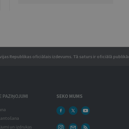
vijas Republikas oficiālais izdevums. Tā saturs ir oficiālā publikāc
IE PAZIŅOJUMI
SEKO MUMS
ana
mantošana
jumi un izdrukas