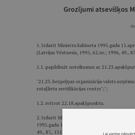
Grozījumi atsevišķos M
Iz
1. Izdarīt Ministru kabineta 1995.gada 11.apr
(Latvijas Vēstnesis, 1995, 62.nr.; 1996, 49., 8
1.1. papildināt noteikumus ar 21.23.apakšpun
"21.23. bezpeļņas organizācija valsts uzņēmum
rotaļlietu sertifikācijas centrs";";
1.2. svītrot 22.18.apakšpunktu.
2. Izdarīt Ministru kabineta 1996.gada 12.ma
1995.gada 11.aprīļa noteikumos nr.94 "Labklāj
49., 87., 131.nr.) grozījumu un svītrot 6.pu
Lai vietne pilnvēr