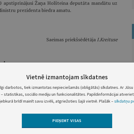
ē apstiprinājusi Žaņa Holšteina deputāta mandātu uz
Ministru prezidenta biedra amatu.
Saeimas priekšsēdētāja
I.Kreituse
ņojums
Vietnē izmantojam sīkdatnes
ē apstiprinājusi Viktora Stikuta deputāta mandātu uz
tīgi darbotos, tiek izmantotas nepieciešamās (obligātās) sīkdatnes. Ar Jūsu 
 ministra amatu.
– statistikas, sociālo mediju un funkcionalitātes. Papildinformācijai atveriet 
jebkurā brīdī mainīt savu izvēli, atgriežoties šajā vietnē. Plašāk –
sīkdatņu po
Saeimas priekšsēdētāja
I.Kreituse
PIEŅEMT VISAS