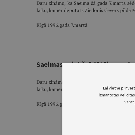
Daru zināmu, ka Saeima šā gada 7.marta sēd
laiku, kamēr deputāts Ziedonis Čevers pilda 
Rīgā 1996.gada 7.martā
Saeimas priekšsēdētājas pazi
Daru zināmu, ka Saeima šā gada 7.marta sēd
Lai vietne pilnvēr
laiku, kamēr deputāts Ēriks Kaža pilda valsts
izmantotas vēl citas 
varat 
Rīgā 1996.gada 7.martā