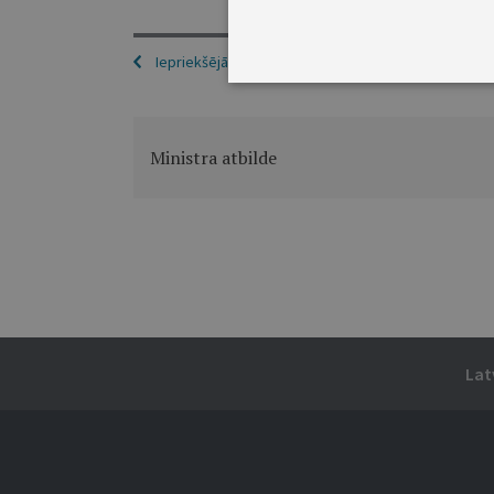
Iepriekšējā
Ministra atbilde
Lat