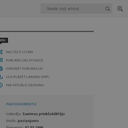
RĪKI
PASTĀSTI CITIEM
PUBLIKĀCIJAS ATSAUCE
IZDRUKĀT PUBLIKĀCIJU
LEJUPLĀDĒT LAIDIENU (PDF)
PAR OFICIĀLO IZDEVUMU
PAR DOKUMENTU
Izdevējs:
Saeimas priekšsēdētājs
Veids:
paziņojums
Pieņemts:
07.03.1996
.