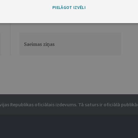
PIELĀGOT IZVĒLI
Nākamā
Saeimas ziņas
vijas Republikas oficiālais izdevums. Tā saturs ir oficiālā publikāc