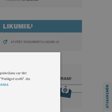
ATVĒRT DOKUMENTU LIKUMI.LV
piekrišanu var tikt
"Pielāgot izvēli". Jūs
litikā
.
ATSAUKSMĒM