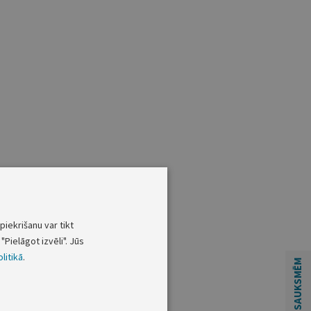
piekrišanu var tikt
"Pielāgot izvēli". Jūs
litikā
.
ATSAUKSMĒM