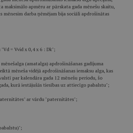
kta maksimālo apmēru ar pārskata gada mēnešu skaitu,
ās mēnesim darba ņēmējam bija sociāli apdrošinātas
"Vd = Vvid x 0,4 x 6 : Dk";
lā mēnešalga (amatalga) apdrošināšanas gadījuma
oteiktā mēneša vidējā apdrošināšanas iemaksu alga, kas
valstī par kalendāra gada 12 mēnešu periodu, šo
da, kurā iestājušās tiesības uz attiecīgo pabalstu";
ternitātes" ar vārdu "paternitātes";
pabalstu)";