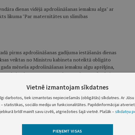
lendāra dienas vidējā apdrošināšanas iemaksu alga" ar
kts likuma "Par maternitātes un slimības
adā pirms apdrošināšanas gadījuma iestāšanās dienas
ksas veiktas no Ministru kabineta noteiktā obligāto
 gada mēneša apdrošināšanas iemaksu algu aprēķina,
kta maksimālo apmēru ar pārskata gada mēnešu skaitu,
ās mēnesim pašnodarbinātajam bija sociāli
Vietnē izmantojam sīkdatnes
tīgi darbotos, tiek izmantotas nepieciešamās (obligātās) sīkdatnes. Ar Jūsu 
– statistikas, sociālo mediju un funkcionalitātes. Papildinformācijai atveriet 
jebkurā brīdī mainīt savu izvēli, atgriežoties šajā vietnē. Plašāk –
sīkdatņu po
ulu "Vd = Vvid x 0,4 x 12 : Dkp";
PIEŅEMT VISAS
ālā mēnešalga (amatalga) apdrošināšanas gadījuma