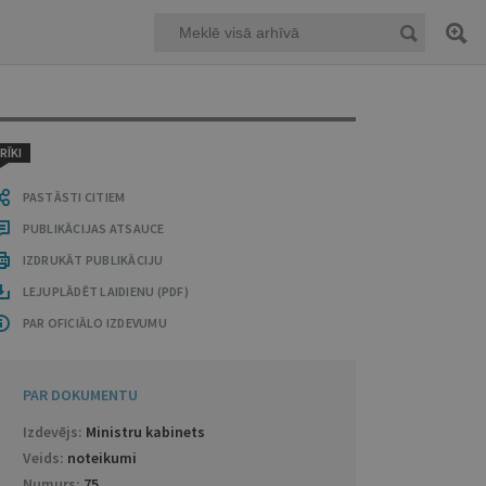
RĪKI
PASTĀSTI CITIEM
PUBLIKĀCIJAS ATSAUCE
IZDRUKĀT PUBLIKĀCIJU
LEJUPLĀDĒT LAIDIENU (PDF)
PAR OFICIĀLO IZDEVUMU
PAR DOKUMENTU
Izdevējs:
Ministru kabinets
Veids:
noteikumi
Numurs:
75