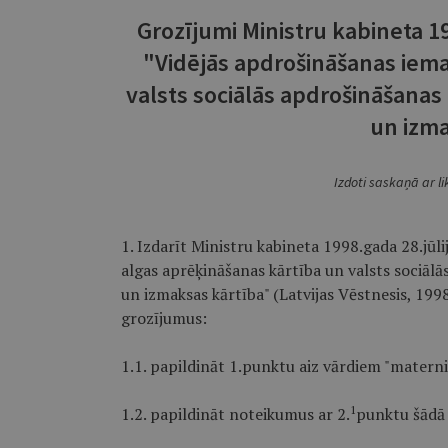
Grozījumi Ministru kabineta 1
"Vidējās apdrošināšanas iema
valsts sociālās apdrošināšanas
un izma
Izdoti saskaņā ar l
1. Izdarīt Ministru kabineta 1998.gada 28.jū
algas aprēķināšanas kārtība un valsts sociāl
un izmaksas kārtība" (Latvijas Vēstnesis, 1998
grozījumus:
1.1. papildināt 1.punktu aiz vārdiem "materni
1
1.2. papildināt noteikumus ar 2.
punktu šādā 