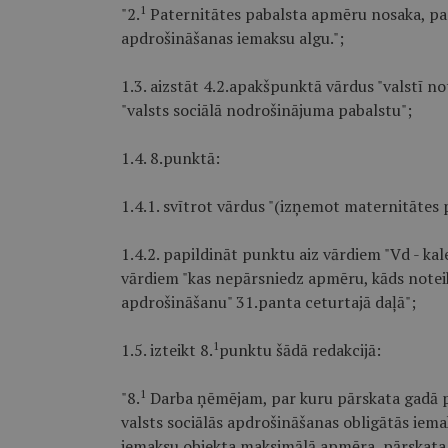
1
"2.
Paternitātes pabalsta apmēru nosaka, pam
apdrošināšanas iemaksu algu.";
1.3. aizstāt 4.2.apakšpunktā vārdus "valstī 
"valsts sociālā nodrošinājuma pabalstu";
1.4. 8.punktā:
1.4.1. svītrot vārdus "(izņemot maternitātes 
1.4.2. papildināt punktu aiz vārdiem "Vd - ka
vārdiem "kas nepārsniedz apmēru, kāds notei
apdrošināšanu" 31.panta ceturtajā daļā";
1
1.5. izteikt 8.
punktu šādā redakcijā:
1
"8.
Darba ņēmējam, par kuru pārskata gadā p
valsts sociālās apdrošināšanas obligātās iema
iemaksu objekta maksimālā apmēra, pārskata