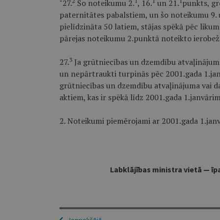
2
1
1
1
"27.
Šo noteikumu 2.
, 16.
un 21.
punkts, gro
paternitātes pabalstiem, un šo noteikumu 9. u
pielīdzināta 50 latiem, stājas spēkā pēc liku
pārejas noteikumu 2.punktā noteikto ierobež
3
27.
Ja grūtniecības un dzemdību atvaļinājums 
un nepārtraukti turpinās pēc 2001.gada 1.jan
grūtniecības un dzemdību atvaļinājuma vai d
aktiem, kas ir spēkā līdz 2001.gada 1.janvārim
2. Noteikumi piemērojami ar 2001.gada 1.janv
Labklājības ministra vietā — ī