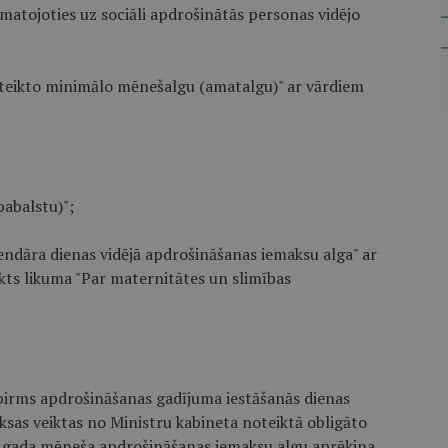
atojoties uz sociāli apdrošinātās personas vidējo
noteikto minimālo mēnešalgu (amatalgu)" ar vārdiem
pabalstu)";
lendāra dienas vidējā apdrošināšanas iemaksu alga" ar
kts likuma "Par maternitātes un slimības
irms apdrošināšanas gadījuma iestāšanās dienas
ksas veiktas no Ministru kabineta noteiktā obligāto
 gada mēneša apdrošināšanas iemaksu algu aprēķina,