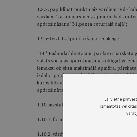
1.8.2. papildināt punktu aiz vārdiem "Vd - ka
vārdiem "kas nepārsniedz apmēru, kāds notei
apdrošināšanu" 31.panta ceturtajā daļā";
1
1.9. izteikt 14.
punktu šādā redakcijā:
1
"14.
Pašnodarbinātajam, par kuru pārskata g
valsts sociālās apdrošināšanas obligātās iema
iemaksu objekta maksimālā apmēra, pārskata
izdalot pārskata gada obligāto iemaksu obje
kuros līdz apdrošināšanas gadījuma iestāšan
apdrošinātas personas statuss."
Lai vietne pilnvēr
1.10. aizstāt 15.punktā:
izmantotas vēl citas 
varat 
1.10.1. formulu "Vd = Vmin x 12 : Dkp" ar form
1.10.2. vārdus "Vmin - valstī noteiktā minim