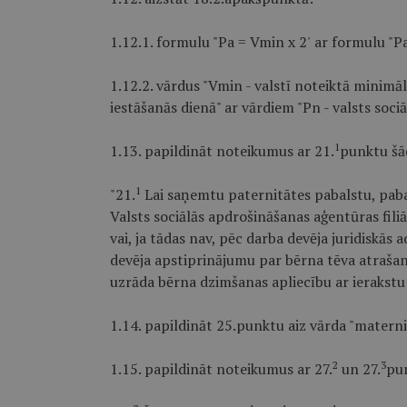
1.12.1. formulu "Pa = Vmin x 2' ar formulu "Pa
1.12.2. vārdus "Vmin - valstī noteiktā minim
iestāšanās dienā" ar vārdiem "Pn - valsts soc
1
1.13. papildināt noteikumus ar 21.
punktu šād
1
"21.
Lai saņemtu paternitātes pabalstu, pabal
Valsts sociālās apdrošināšanas aģentūras fili
vai, ja tādas nav, pēc darba devēja juridiskās
devēja apstiprinājumu par bērna tēva atrašan
uzrāda bērna dzimšanas apliecību ar ierakstu
1.14. papildināt 25.punktu aiz vārda "materni
2
3
1.15. papildināt noteikumus ar 27.
un 27.
pun