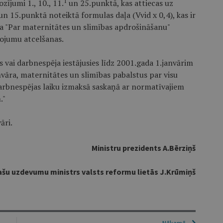
1
zījumi 1., 10., 11.
un 25.punktā, kas attiecas uz
n 15.punktā noteiktā formulas daļa (Vvid x 0,4), kas ir
ma "Par maternitātes un slimības apdrošināšanu"
ojumu atcelšanas.
vai darbnespēja iestājusies līdz 2001.gada 1.janvārim
vāra, maternitātes un slimības pabalstus par visu
arbnespējas laiku izmaksā saskaņā ar normatīvajiem
."
āri.
Ministru prezidents A.Bērziņš
pašu uzdevumu ministrs valsts reformu lietās J.Krūmiņš