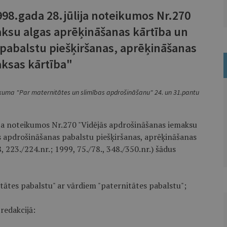
998.gada 28.jūlija noteikumos Nr.270
ksu algas aprēķināšanas kārtība un
 pabalstu piešķiršanas, aprēķināšanas
ksas kārtība"
ikuma "Par maternitātes un slimības apdrošināšanu" 24. un 31.pantu
lija noteikumos Nr.270 "Vidējās apdrošināšanas iemaksu
ās apdrošināšanas pabalstu piešķiršanas, aprēķināšanas
, 223./224.nr.; 1999, 75./78., 348./350.nr.) šādus
tātes pabalstu" ar vārdiem "paternitātes pabalstu";
redakcijā: