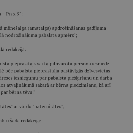
 = Pn x 3";
ālā mēnešalga (amatalga) apdrošināšanas gadījuma
iālā nodrošinājuma pabalsta apmērs";
ā redakcijā:
sta pieprasītājs vai tā pilnvarota persona iesniedz
ālē pēc pabalsta pieprasītāja pastāvīgās dzīvesvietas
 adreses iesniegumu par pabalsta piešķiršanu un darba
os atvaļinājumā sakarā ar bērna piedzimšanu, kā arī
 par bērna tēvu."
tātes" ar vārdu "paternitātes";
ktu šādā redakcijā: