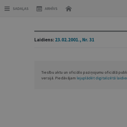
SADAĻAS
ARHĪVS
Laidiens:
23.02.2001., Nr. 31
Tiesību aktu un oficiālo paziņojumu oficiālā publ
versijā. Piedāvājam
lejuplādēt digitalizētā laidi