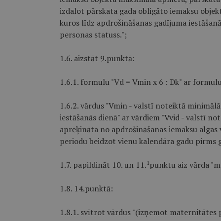
izdalot pārskata gada obligāto iemaksu obje
kuros līdz apdrošināšanas gadījuma iestāšan
personas statuss.";
1.6. aizstāt 9.punktā:
1.6.1. formulu "Vd = Vmin x 6 : Dk" ar formulu 
1.6.2. vārdus "Vmin - valstī noteiktā minimā
iestāšanās dienā" ar vārdiem "Vvid - valstī n
aprēķināta no apdrošināšanas iemaksu algas 
periodu beidzot vienu kalendāra gadu pirms ga
1
1.7. papildināt 10. un 11.
punktu aiz vārda "ma
1.8. 14.punktā:
1.8.1. svītrot vārdus "(izņemot maternitātes 