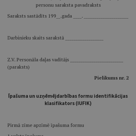
personu saraksta pavadraksts
Saraksts sastādīts 199__.gada ____. _____________________
Darbinieku skaits sarakstā __________________
Z.V. Personāla daļas vadītājs _________________________
(paraksts)
Pielikums nr. 2
Īpašuma un uzņēmējdarbības formu identifikācijas
klasifikators (IUFIK)
Pirmā zīme apzīmē īpašuma formu