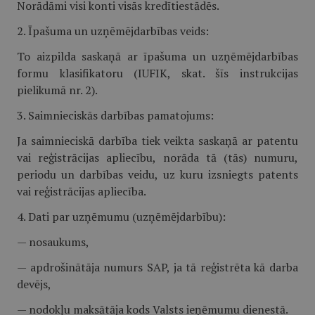
Norādāmi visi konti visās kredītiestādēs.
2. Īpašuma un uzņēmējdarbības veids:
To aizpilda saskaņā ar īpašuma un uzņēmējdarbības
formu klasifikatoru (IUFIK, skat. šīs instrukcijas
pielikumā nr. 2).
3. Saimnieciskās darbības pamatojums:
Ja saimnieciskā darbība tiek veikta saskaņā ar patentu
vai reģistrācijas apliecību, norāda tā (tās) numuru,
periodu un darbības veidu, uz kuru izsniegts patents
vai reģistrācijas apliecība.
4. Dati par uzņēmumu (uzņēmējdarbību):
— nosaukums,
— apdrošinātāja numurs SAP, ja tā reģistrēta kā darba
devējs,
— nodokļu maksātāja kods Valsts ieņēmumu dienestā.