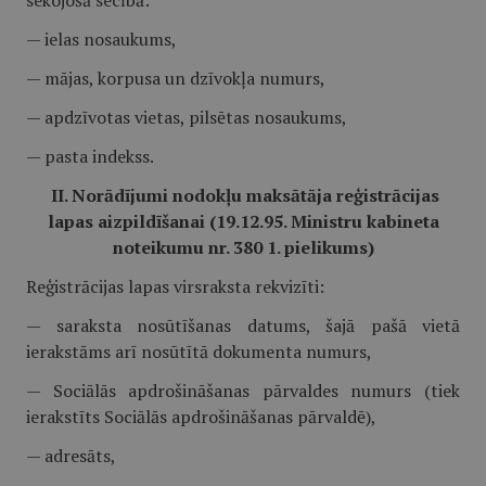
sekojošā secībā:
— ielas nosaukums,
— mājas, korpusa un dzīvokļa numurs,
— apdzīvotas vietas, pilsētas nosaukums,
— pasta indekss.
II. Norādījumi nodokļu maksātāja reģistrācijas
lapas aizpildīšanai (19.12.95. Ministru kabineta
noteikumu nr. 380 1. pielikums)
Reģistrācijas lapas virsraksta rekvizīti:
— saraksta nosūtīšanas datums, šajā pašā vietā
ierakstāms arī nosūtītā dokumenta numurs,
— Sociālās apdrošināšanas pārvaldes numurs (tiek
ierakstīts Sociālās apdrošināšanas pārvaldē),
— adresāts,