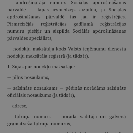
— apdrošinātāja numurs Sociālās apdrošināšanas
pārvaldē — lapas iesniedzējs aizpilda, ja Sociālās
apdrošināšanas pārvaldē tas jau ir reģistrējies.
Pirmreizējās reģistrācijas gadījumā reģistrācijas
numuru piešķir un aizpilda Sociālās apdrošināšanas
pārvaldes speciālists,
— nodokļu maksātāja kods Valsts ieņēmumu dienesta
nodokļu maksātāja reģistrā (ja tāds ir).
1. Ziņas par nodokļu maksātāju:
— pilns nosaukums,
— saīsināts nosaukums — pēdiņās norādāms saīsināts
oficiālais nosaukums (ja tāds ir),
— adrese,
— tālruņa numurs — norāda vadītāja un galvenā
grāmatveža tālruņa numurus,