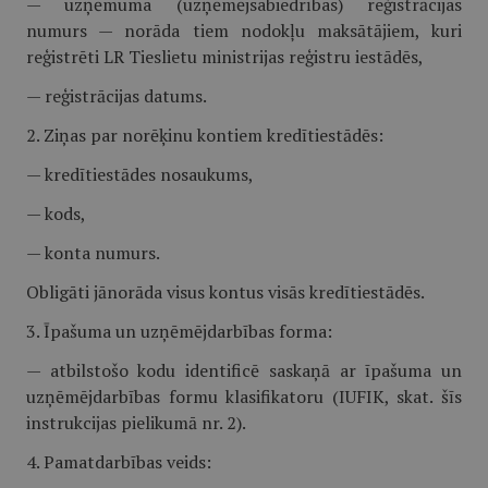
— uzņēmuma (uzņēmējsabiedrības) reģistrācijas
numurs — norāda tiem nodokļu maksātājiem, kuri
reģistrēti LR Tieslietu ministrijas reģistru iestādēs,
— reģistrācijas datums.
2. Ziņas par norēķinu kontiem kredītiestādēs:
— kredītiestādes nosaukums,
— kods,
— konta numurs.
Obligāti jānorāda visus kontus visās kredītiestādēs.
3. Īpašuma un uzņēmējdarbības forma:
— atbilstošo kodu identificē saskaņā ar īpašuma un
uzņēmējdarbības formu klasifikatoru (IUFIK, skat. šīs
instrukcijas pielikumā nr. 2).
4. Pamatdarbības veids: