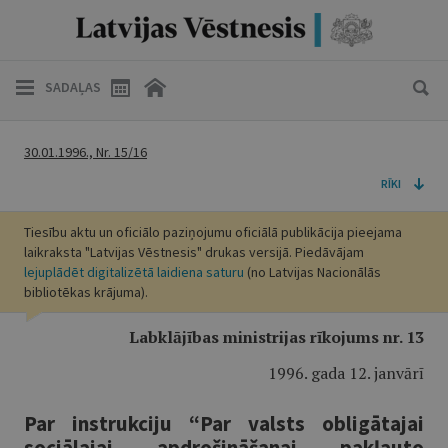
SADAĻAS
30.01.1996., Nr. 15/16
RĪKI
Tiesību aktu un oficiālo paziņojumu oficiālā publikācija pieejama
laikraksta "Latvijas Vēstnesis" drukas versijā. Piedāvājam
lejuplādēt digitalizētā laidiena saturu
(no Latvijas Nacionālās
bibliotēkas krājuma).
Labklājības ministrijas rīkojums nr. 13
1996. gada 12. janvārī
Par instrukciju “Par valsts obligātajai
sociālajai apdrošināšanai pakļauto