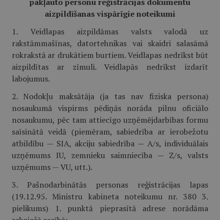
pakļauto personu reģistrācijas dokumentu
aizpildīšanas vispārīgie noteikumi
1. Veidlapas aizpildāmas valsts valodā uz
rakstāmmašīnas, datortehnikas vai skaidri salasāmā
rokrakstā ar drukātiem burtiem. Veidlapas nedrīkst būt
aizpildītas ar zīmuli. Veidlapās nedrīkst izdarīt
labojumus.
2. Nodokļu maksātāja (ja tas nav fiziska persona)
nosaukumā vispirms pēdiņās norāda pilnu oficiālo
nosaukumu, pēc tam attiecīgo uzņēmējdarbības formu
saīsinātā veidā (piemēram, sabiedrība ar ierobežotu
atbildību — SIA, akciju sabiedrība — A/s, individuālais
uzņēmums IU, zemnieku saimniecība — Z/s, valsts
uzņēmums — VU, utt.).
3. Pašnodarbinātās personas reģistrācijas lapas
(19.12.95. Ministru kabineta noteikumu nr. 380 3.
pielikums) 1. punktā pieprasītā adrese norādāma