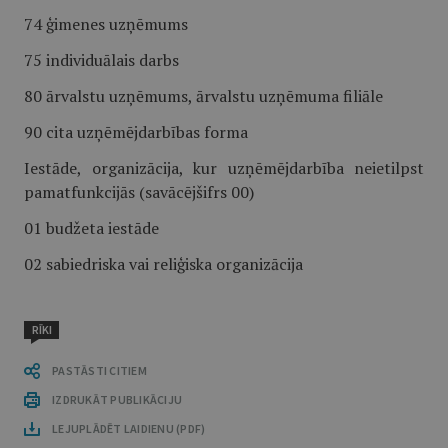
74 ģimenes uzņēmums
75 individuālais darbs
80 ārvalstu uzņēmums, ārvalstu uzņēmuma filiāle
90 cita uzņēmējdarbības forma
Iestāde, organizācija, kur uzņēmējdarbība neietilpst
pamatfunkcijās (savācējšifrs 00)
01 budžeta iestāde
02 sabiedriska vai reliģiska organizācija
RĪKI
PASTĀSTI CITIEM
IZDRUKĀT PUBLIKĀCIJU
LEJUPLĀDĒT LAIDIENU (PDF)