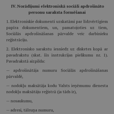
IV. Norādījumi elektroniskā sociāli apdrošināto
personu saraksta formēšanai
1. Elektroniskie dokumenti uzskatāmi par līdzvērtīgiem
papīra dokumentiem, un, pamatojoties uz tiem,
Sociālās apdrošināšanas pārvalde veic darbinieku
reģistrāciju.
2. Elektronisko sarakstu iesniedz uz disketes kopā ar
pavadrakstu (skat. šīs instrukcijas pielikumu nr. 1).
Pavadrakstā aizpilda:
— apdrošinātāja numuru Sociālās apdrošināšanas
pārvaldē,
— nodokļu maksātāja kodu Valsts ieņēmumu dienesta
nodokļu maksātāju reģistrā (ja tāds ir),
— nosaukumu,
— adresi, tālruņa numuru,