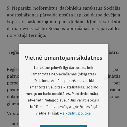
5. Nepareizi noformētus darbinieku sarakstus Sociālās
apdrošināšanas pārvalde nosūta atpakaļ darba devējam
kopā ar paskaidrojumu par kļūdām. Kļūdas sarakstā
darba devējs izlabo Sociālās apdrošināšanas pārvaldes
noteiktajā termiņā.
V. Norādījumi pašnodarbināto personu
reģistrācijas lapas aizpildīšanai (19.12.95. Ministru
Vietnē izmantojam sīkdatnes
kabineta noteikumu nr. 380 3. pielikums)
Lai vietne pilnvērtīgi darbotos, tiek
Reģistrācijas lapa satur informāciju par
izmantotas nepieciešamās (obligātās)
pašnodarbināto personu, par pašnodarbinātās
sīkdatnes. Ar Jūsu piekrišanu var tikt
personas saimniecību vai uzņēmumu, par
izmantotas vēl citas – statistikas, sociālo
pašnodarbinātās personas statusu apliecinošiem
mediju un funkcionalitātes. Papildinformācijai
dokumentiem un par pašnodarbinātās personas
atveriet "Pielāgot izvēli". Jūs varat jebkurā
ģimenes locekļiem.
brīdī mainīt savu izvēli, atgriežoties šajā
Virsraksta rekvizīti:
vietnē. Plašāk –
sīkdatņu politikā
.
— adresāts,