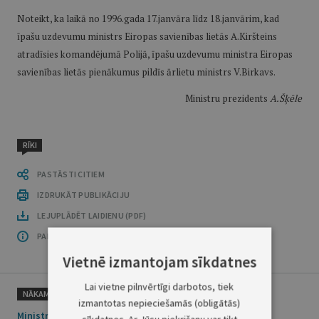
Noteikt, ka laikā no 1996.gada 17.janvāra līdz 18.janvārim, kad
īpašu uzdevumu ministrs Eiropas savienības lietās A.Kiršteins
atradīsies komandējumā Polijā, īpašu uzdevumu ministra Eiropas
savienības lietās pienākumus pildīs ārlietu ministrs V.Birkavs.
Ministru prezidents
A.Šķēle
RĪKI
PASTĀSTI CITIEM
IZDRUKĀT PUBLIKĀCIJU
LEJUPLĀDĒT LAIDIENU (PDF)
PAR OFICIĀLO IZDEVUMU
Vietnē izmantojam sīkdatnes
Lai vietne pilnvērtīgi darbotos, tiek
NĀKAMAIS
izmantotas nepieciešamās (obligātās)
Ministru prezidenta rīkojums Nr.21