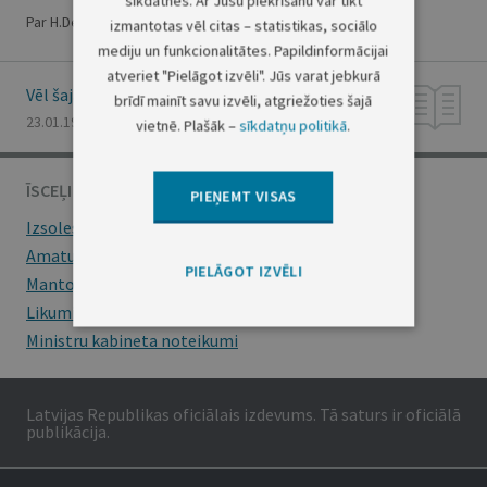
sīkdatnes. Ar Jūsu piekrišanu var tikt
Par H.Demakovu
izmantotas vēl citas – statistikas, sociālo
mediju un funkcionalitātes. Papildinformācijai
atveriet "Pielāgot izvēli". Jūs varat jebkurā
Vēl šajā numurā
brīdī mainīt savu izvēli, atgriežoties šajā
23.01.1996., Nr. 11
vietnē. Plašāk –
sīkdatņu politikā
.
ĪSCEĻI
PIEŅEMT VISAS
Izsoles
Amatu konkursi
PIELĀGOT IZVĒLI
Mantojumu ziņas
Likumi
Ministru kabineta noteikumi
Latvijas Republikas oficiālais izdevums. Tā saturs ir oficiālā
publikācija.