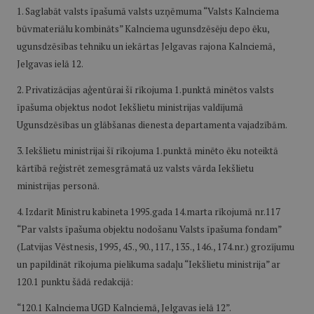
1. Saglabāt valsts īpašumā valsts uzņēmuma “Valsts Kalnciema
būvmateriālu kombināts” Kalnciema ugunsdzēsēju depo ēku,
ugunsdzēsības tehniku un iekārtas Jelgavas rajona Kalnciemā,
Jelgavas ielā 12.
2. Privatizācijas aģentūrai šī rīkojuma 1.punktā minētos valsts
īpašuma objektus nodot Iekšlietu ministrijas valdījumā
Ugunsdzēsības un glābšanas dienesta departamenta vajadzībām.
3. Iekšlietu ministrijai šī rīkojuma 1.punktā minēto ēku noteiktā
kārtībā reģistrēt zemesgrāmatā uz valsts vārda Iekšlietu
ministrijas personā.
4. Izdarīt Ministru kabineta 1995.gada 14.marta rīkojumā nr.117
“Par valsts īpašuma objektu nodošanu Valsts īpašuma fondam”
(Latvijas Vēstnesis, 1995, 45., 90., 117., 135., 146., 174.nr.) grozījumu
un papildināt rīkojuma pielikuma sadaļu “Iekšlietu ministrija” ar
120.1 punktu šādā redakcijā:
“120.1 Kalnciema UGD Kalnciemā, Jelgavas ielā 12”.