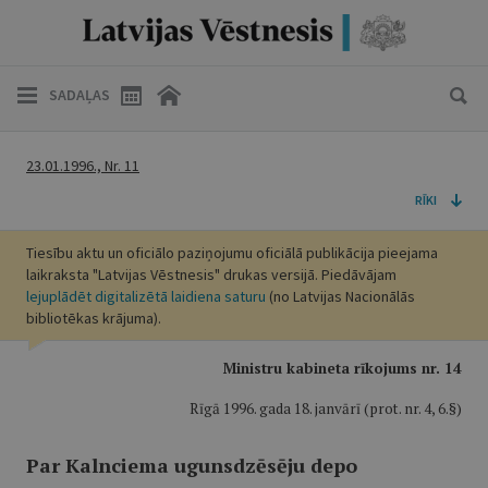
SADAĻAS
23.01.1996., Nr. 11
RĪKI
Tiesību aktu un oficiālo paziņojumu oficiālā publikācija pieejama
laikraksta "Latvijas Vēstnesis" drukas versijā. Piedāvājam
lejuplādēt digitalizētā laidiena saturu
(no Latvijas Nacionālās
bibliotēkas krājuma).
Ministru kabineta rīkojums nr. 14
Rīgā 1996. gada 18. janvārī (prot. nr. 4, 6.§)
Par Kalnciema ugunsdzēsēju depo