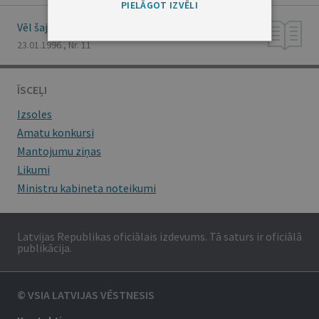
PIELĀGOT IZVĒLI
Vēl šajā numurā
23.01.1996., Nr. 11
ĪSCEĻI
Izsoles
Amatu konkursi
Mantojumu ziņas
Likumi
Ministru kabineta noteikumi
Latvijas Republikas oficiālais izdevums. Tā saturs ir oficiālā
publikācija.
© VSIA LATVIJAS VĒSTNESIS