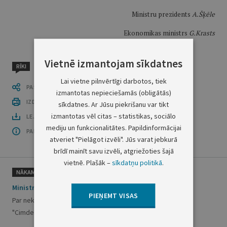
Ministru prezidents
A.Šķēle
Ekonomikas ministrs
G.Krasts
Vietnē izmantojam sīkdatnes
RĪKI
Lai vietne pilnvērtīgi darbotos, tiek
PASTĀSTI CITIEM
izmantotas nepieciešamās (obligātās)
IZDRUKĀT PUBLIKĀCIJU
sīkdatnes. Ar Jūsu piekrišanu var tikt
izmantotas vēl citas – statistikas, sociālo
LEJUPLĀDĒT LAIDIENU (PDF)
mediju un funkcionalitātes. Papildinformācijai
PAR OFICIĀLO IZDEVUMU
atveriet "Pielāgot izvēli". Jūs varat jebkurā
brīdī mainīt savu izvēli, atgriežoties šajā
vietnē. Plašāk –
sīkdatņu politikā
.
NĀKAMAIS
Ministru kabineta rīkojums Nr.17
PIEŅEMT VISAS
Par nekustamo īpašumu Liepājas rajona Grobiņas pagasta
"Cimdeniekos"