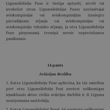
Līgumslēdzēja Puse ir tiesīga apturēt, atcelt vai
ierobežot otras Līgumslēdzējas Puses nozīmētajai
aviokompānijai vai aviokompānijām izsniegto
pārvadājumu atļauju vai aviokompānijas vai
aviokompāniju tehnisko atļauju, ja otra Līgumslēdzēja
Puse pieņemamā termiņā neveic nepieciešamos
pasākumus.
14.pants
Aviācijas drošība
1. Katra Līgumslēdzēja Puse apliecina, ka tās saistības
pret otru Līgumslēdzēju Pusi novērst nelikumīgas
iejaukšanās aktus civilās aviācijas darbībā ir šī Līguma
neatņemama sastāvdaļa.
2. Katrai Līgumslēdzējai Pusei, lai novērstu nelikumīgu