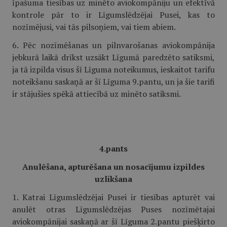
īpašuma tiesības uz minēto aviokompāniju un efektīvā
kontrole pār to ir Līgumslēdzējai Pusei, kas to
nozīmējusi, vai tās pilsoņiem, vai tiem abiem.
6. Pēc nozīmēšanas un pilnvarošanas aviokompānija
jebkurā laikā drīkst uzsākt Līgumā paredzēto satiksmi,
ja tā izpilda visus šī Līguma noteikumus, ieskaitot tarifu
noteikšanu saskaņā ar šī Līguma 9.pantu, un ja šie tarifi
ir stājušies spēkā attiecībā uz minēto satiksmi.
4.pants
Anulēšana, apturēšana un nosacījumu izpildes
uzlikšana
1. Katrai Līgumslēdzējai Pusei ir tiesības apturēt vai
anulēt otras Līgumslēdzējas Puses nozīmētajai
aviokompānijai saskaņā ar šī Līguma 2.pantu piešķirto