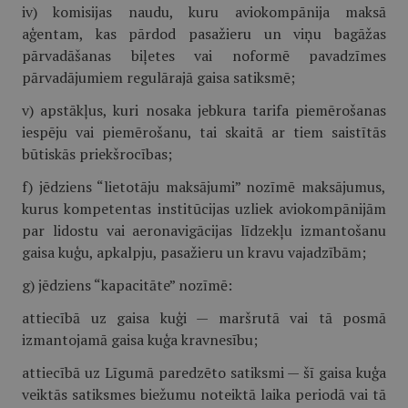
iv) komisijas naudu, kuru aviokompānija maksā
aģentam, kas pārdod pasažieru un viņu bagāžas
pārvadāšanas biļetes vai noformē pavadzīmes
pārvadājumiem regulārajā gaisa satiksmē;
v) apstākļus, kuri nosaka jebkura tarifa piemērošanas
iespēju vai piemērošanu, tai skaitā ar tiem saistītās
būtiskās priekšrocības;
f) jēdziens “lietotāju maksājumi” nozīmē maksājumus,
kurus kompetentas institūcijas uzliek aviokompānijām
par lidostu vai aeronavigācijas līdzekļu izmantošanu
gaisa kuģu, apkalpju, pasažieru un kravu vajadzībām;
g) jēdziens “kapacitāte” nozīmē:
attiecībā uz gaisa kuģi — maršrutā vai tā posmā
izmantojamā gaisa kuģa kravnesību;
attiecībā uz Līgumā paredzēto satiksmi — šī gaisa kuģa
veiktās satiksmes biežumu noteiktā laika periodā vai tā