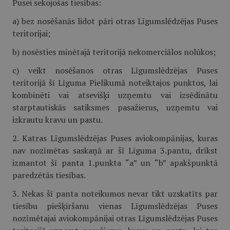
Pusei sekojošas tiesības:
a) bez nosēšanās lidot pāri otras Līgumslēdzējas Puses
teritorijai;
b) nosēsties minētajā teritorijā nekomerciālos nolūkos;
c) veikt nosēšanos otras Līgumslēdzējas Puses
teritorijā šī Līguma Pielikumā noteiktajos punktos, lai
kombinēti vai atsevišķi uzņemtu vai izsēdinātu
starptautiskās satiksmes pasažierus, uzņemtu vai
izkrautu kravu un pastu.
2. Katras Līgumslēdzējas Puses aviokompānijas, kuras
nav nozīmētas saskaņā ar šī Līguma 3.pantu, drīkst
izmantot šī panta 1.punkta “a” un “b” apakšpunktā
paredzētās tiesības.
3. Nekas šī panta noteikumos nevar tikt uzskatīts par
tiesību piešķiršanu vienas Līgumslēdzējas Puses
nozīmētajai aviokompānijai otras Līgumslēdzējas Puses