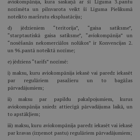
aviokompānija, kura saskaņā ar šī Līguma 3.pantu
nozīmēta un pilnvarota veikt šī Līguma Pielikumā
noteikto maršrutu ekspluatāciju;
d) jēdzieniem “teritorija”, “gaisa satiksme”,
“starptautiskā gaisa satiksme”, “aviokompānija” un
“nosēšanās nekomerciālos nolūkos” ir Konvencijas 2.
un 96.pantā noteiktā nozīme;
e) jēdziens “tarifs” nozīmē:
i) maksu, kuru aviokompānija iekasē vai paredz iekasēt
par regulāriem pasažieru un to bagāžas
pārvadājumiem;
ii) maksu par papildu pakalpojumiem, kurus
aviokompānija sniedz attiecīgā pārvadājuma laikā, un
to apstākļiem;
iii) maksu, kuru aviokompānija paredz iekasēt vai iekasē
par kravas (izņemot pastu) regulāriem pārvadājumiem;