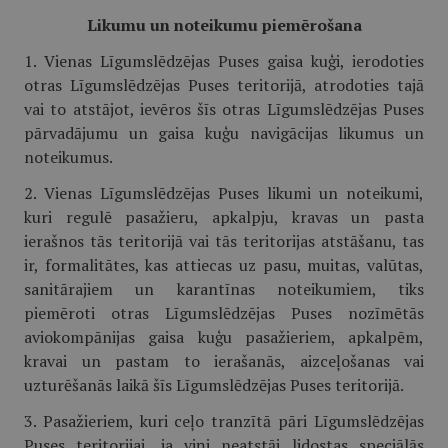
Likumu un noteikumu piemērošana
1. Vienas Līgumslēdzējas Puses gaisa kuģi, ierodoties
otras Līgumslēdzējas Puses teritorijā, atrodoties tajā
vai to atstājot, ievēros šīs otras Līgumslēdzējas Puses
pārvadājumu un gaisa kuģu navigācijas likumus un
noteikumus.
2. Vienas Līgumslēdzējas Puses likumi un noteikumi,
kuri regulē pasažieru, apkalpju, kravas un pasta
ierašnos tās teritorijā vai tās teritorijas atstāšanu, tas
ir, formalitātes, kas attiecas uz pasu, muitas, valūtas,
sanitārajiem un karantīnas noteikumiem, tiks
piemēroti otras Līgumslēdzējas Puses nozīmētās
aviokompānijas gaisa kuģu pasažieriem, apkalpēm,
kravai un pastam to ierašanās, aizceļošanas vai
uzturēšanās laikā šīs Līgumslēdzējas Puses teritorijā.
3. Pasažieriem, kuri ceļo tranzītā pāri Līgumslēdzējas
Puses teritorijai, ja viņi neatstāj lidostas speciālās