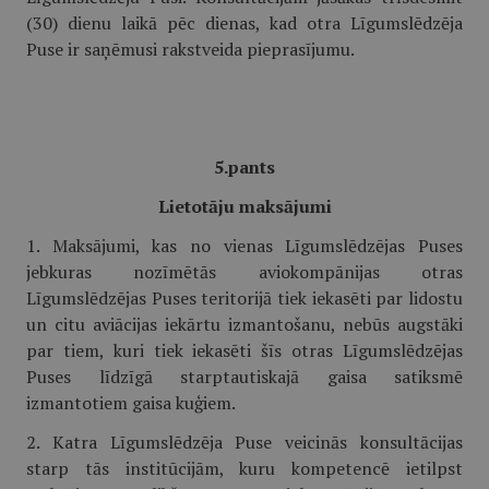
(30) dienu laikā pēc dienas, kad otra Līgumslēdzēja
Puse ir saņēmusi rakstveida pieprasījumu.
5.pants
Lietotāju maksājumi
1. Maksājumi, kas no vienas Līgumslēdzējas Puses
jebkuras nozīmētās aviokompānijas otras
Līgumslēdzējas Puses teritorijā tiek iekasēti par lidostu
un citu aviācijas iekārtu izmantošanu, nebūs augstāki
par tiem, kuri tiek iekasēti šīs otras Līgumslēdzējas
Puses līdzīgā starptautiskajā gaisa satiksmē
izmantotiem gaisa kuģiem.
2. Katra Līgumslēdzēja Puse veicinās konsultācijas
starp tās institūcijām, kuru kompetencē ietilpst