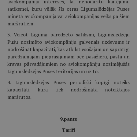
aviokompāniju intereses, lai nenodarītu kaitējumu
satiksmei, kuru vēlāk šīs otras Līgumslēdzējas Puses
minētā aviokompānija vai aviokompānijas veiks pa šiem
maršrutiem.
3. Veicot Līgumā paredzēto satiksmi, Līgumslēdzēju
Pušu nozīmēto aviokompāniju galvenais uzdevums ir
nodrošināt kapacitāti, kas atbilst esošajam un saprātīgi
paredzamajam pieprasījumam pēc pasažieru, pasta un
kravas pārvadājumiem no aviokompāniju nozīmējušās
Līgumslēdzējas Puses teritorijas un uz to.
4. Līgumslēdzējas Puses periodiski kopīgi noteiks
kapacitāti, kura tiek nodrošināta noteiktajos
maršrutos.
9.pants
Tarifi