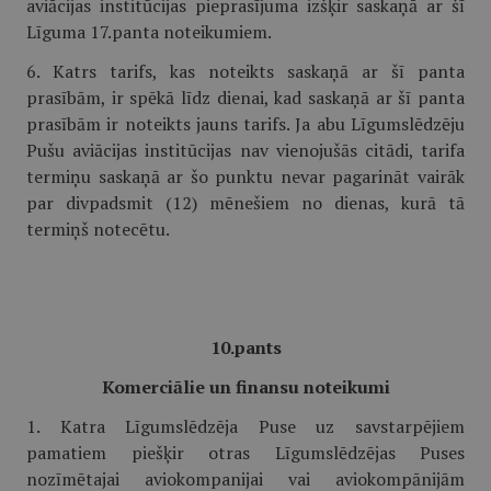
aviācijas institūcijas pieprasījuma izšķir saskaņā ar šī
Līguma 17.panta noteikumiem.
6. Katrs tarifs, kas noteikts saskaņā ar šī panta
prasībām, ir spēkā līdz dienai, kad saskaņā ar šī panta
prasībām ir noteikts jauns tarifs. Ja abu Līgumslēdzēju
Pušu aviācijas institūcijas nav vienojušās citādi, tarifa
termiņu saskaņā ar šo punktu nevar pagarināt vairāk
par divpadsmit (12) mēnešiem no dienas, kurā tā
termiņš notecētu.
10.pants
Komerciālie un finansu noteikumi
1. Katra Līgumslēdzēja Puse uz savstarpējiem
pamatiem piešķir otras Līgumslēdzējas Puses
nozīmētajai aviokompanijai vai aviokompānijām