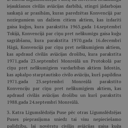
iejaukšanos civilās aviācijas darbībā, stingri jādarbojas
saskaņā ar prasībām, kuras paredzētas Konvencijā par
noziegumiem un dažiem citiem aktiem, kas izdarīti
gaisa kuģos, kura parakstīta 1963.gada 14.septembrī
Tokijā, Konvencijā par cīņu pret nelikumīgu gaisa kuģu
sagrābšanu, kura parakstīta 1970.gada 16.decembrī
Hāgā, Konvencijā par cīņu pret nelikumīgiem aktiem,
kas apdraud civilās aviācijas drošību, kura parakstīta
1971.gada 23.septembrī Monreālā un Protokolā par
cīņu pret nelikumīgiem vardarbības aktiem lidostās,
kas apkalpo starptautisko civilo aviāciju, kurš papildina
1971.gada 23.septembrī Monreālā parakstīto
Konvenciju par cīņu pret nelikumīgiem aktiem, kas
apdraud civilās aviācijas drošību un kurš parakstīts
1988.gada 24.septembrī Monreālā.
3. Katra Līgumslēdzēja Puse pēc otras Līgumslēdzējas
Puses pieprasījuma sniedz tai visu nepieciešamo
palīdzību, lai novērstu civilās aviācijas gaisa kuģa