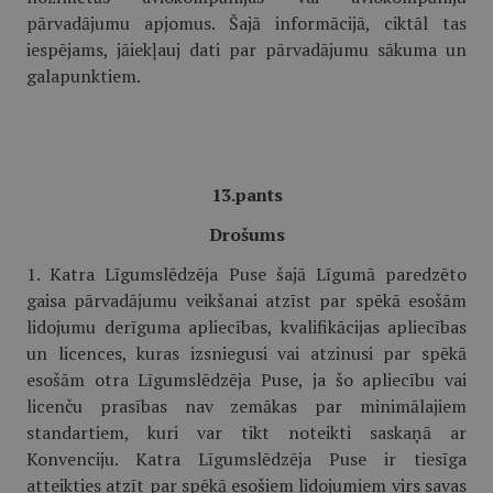
pārvadājumu apjomus. Šajā informācijā, ciktāl tas
iespējams, jāiekļauj dati par pārvadājumu sākuma un
galapunktiem.
13.pants
Drošums
1. Katra Līgumslēdzēja Puse šajā Līgumā paredzēto
gaisa pārvadājumu veikšanai atzīst par spēkā esošām
lidojumu derīguma apliecības, kvalifikācijas apliecības
un licences, kuras izsniegusi vai atzinusi par spēkā
esošām otra Līgumslēdzēja Puse, ja šo apliecību vai
licenču prasības nav zemākas par minimālajiem
standartiem, kuri var tikt noteikti saskaņā ar
Konvenciju. Katra Līgumslēdzēja Puse ir tiesīga
atteikties atzīt par spēkā esošiem lidojumiem virs savas