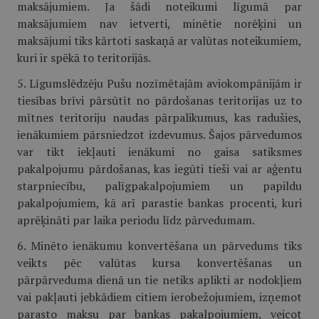
maksājumiem. Ja šādi noteikumi līgumā par
maksājumiem nav ietverti, minētie norēķini un
maksājumi tiks kārtoti saskaņā ar valūtas noteikumiem,
kuri ir spēkā to teritorijās.
5. Līgumslēdzēju Pušu nozīmētajām aviokompānijām ir
tiesības brīvi pārsūtīt no pārdošanas teritorijas uz to
mītnes teritoriju naudas pārpalikumus, kas radušies,
ienākumiem pārsniedzot izdevumus. Šajos pārvedumos
var tikt iekļauti ienākumi no gaisa satiksmes
pakalpojumu pārdošanas, kas iegūti tieši vai ar aģentu
starpniecību, palīgpakalpojumiem un papildu
pakalpojumiem, kā arī parastie bankas procenti, kuri
aprēķināti par laika periodu līdz pārvedumam.
6. Minēto ienākumu konvertēšana un pārvedums tiks
veikts pēc valūtas kursa konvertēšanas un
pārpārveduma dienā un tie netiks aplikti ar nodokļiem
vai pakļauti jebkādiem citiem ierobežojumiem, izņemot
parasto maksu par bankas pakalpojumiem, veicot