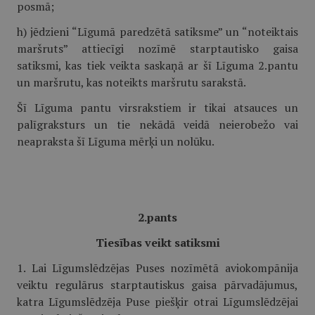
posmā;
h) jēdzieni “Līgumā paredzētā satiksme” un “noteiktais
maršruts” attiecīgi nozīmē starptautisko gaisa
satiksmi, kas tiek veikta saskaņā ar šī Līguma 2.pantu
un maršrutu, kas noteikts maršrutu sarakstā.
Šī Līguma pantu virsrakstiem ir tikai atsauces un
palīgraksturs un tie nekādā veidā neierobežo vai
neapraksta šī Līguma mērķi un nolūku.
2.pants
Tiesības veikt satiksmi
1. Lai Līgumslēdzējas Puses nozīmētā aviokompānija
veiktu regulārus starptautiskus gaisa pārvadājumus,
katra Līgumslēdzēja Puse piešķir otrai Līgumslēdzējai