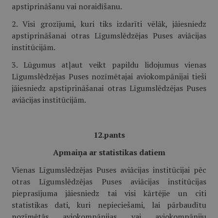
apstiprināšanu vai noraidīšanu.
2. Visi grozījumi, kuri tiks izdarīti vēlāk, jāiesniedz
apstiprināšanai otras Līgumslēdzējas Puses aviācijas
institūcijām.
3. Lūgumus atļaut veikt papildu lidojumus vienas
Līgumslēdzējas Puses nozīmētajai aviokompānijai tieši
jāiesniedz apstiprināšanai otras Līgumslēdzējas Puses
aviācijas institūcijām.
12.pants
Apmaiņa ar statistikas datiem
Vienas Līgumslēdzējas Puses aviācijas institūcijai pēc
otras Līgumslēdzējas Puses aviācijas institūcijas
pieprasījuma jāiesniedz tai visi kārtējie un citi
statistikas dati, kuri nepieciešami, lai pārbaudītu
nozīmētās aviokompānijas vai aviokompāniju