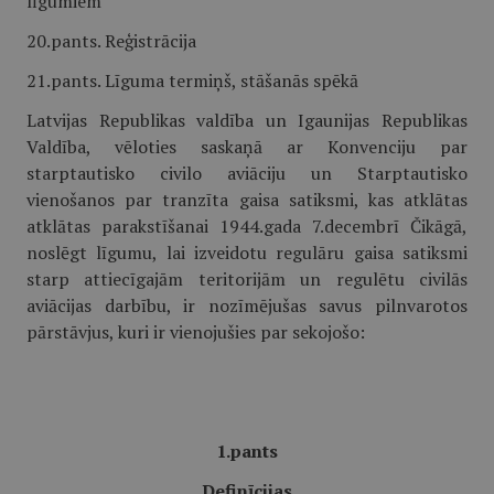
līgumiem
20.pants. Reģistrācija
21.pants. Līguma termiņš, stāšanās spēkā
Latvijas Republikas valdība un Igaunijas Republikas
Valdība, vēloties saskaņā ar Konvenciju par
starptautisko civilo aviāciju un Starptautisko
vienošanos par tranzīta gaisa satiksmi, kas atklātas
atklātas parakstīšanai 1944.gada 7.decembrī Čikāgā,
noslēgt līgumu, lai izveidotu regulāru gaisa satiksmi
starp attiecīgajām teritorijām un regulētu civilās
aviācijas darbību, ir nozīmējušas savus pilnvarotos
pārstāvjus, kuri ir vienojušies par sekojošo:
1.pants
Definīcijas