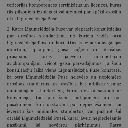
teritorijas kompetences sertifikātus un licences, kuras
tās pilsoņiem izsniegusi vai atzinusi par spēkā esošām
otra Līgumslēdzēja Puse.
2. Katra Līgumslēdzēja Puse var pieprasīt konsultācijas
par drošības standartiem, no kuriem vadās otra
Līgumslēdzēja Puse un kuri attiecas uz aeronavigācijas
iekārtām, apkalpēm, gaisa kuģiem un drošības
prasībām, kuras jāievēro nozīmētajām
aviokompānijām, veicot gaisa pārvadājumus. Ja šādu
konsultāciju laikā viena Līgumslēdzēja Puse konstatē,
ka otra Līgumslēdzēja Puse neievēro un nepiemēro
drošības standartus un prasības, kas atbilstu vismaz
minimālajiem standartiem, kurus nosaka saskaņā ar
Konvenciju, tad par šiem jautājumiem un par
pasākumiem, kuri uzskatāmi par nepieciešamiem, lai
ievērotu šos minimālos standartus, var paziņot šai
otrajai Līgumslēdzējai Pusei, kurai jāveic nepieciešamie
pasākumi, lai novērstu pārkāpumus. Katra