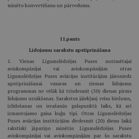
minēto konvertēšanu un pārvedumu.
11.pants
Lidojumu sarakstu apstiprināšana
1. Vienas Līgumslēdzējas Puses nozīmētajai
aviokompānijai vai aviokompānijām otras
Līgumslēdzējas Puses aviācijas institūcijām jāiesniedz
apstiprināšanai vasaras un ziemas lidojumu
programmas ne vēlāk kā trīsdesmit (30) dienas pirms
lidojumu uzsākšanas. Sarakstos jāiekļauj reisu biežums,
izlidošanas un ierašanās galapunktā laiks, kā arī
izmantojamo gaisa kuģu tipi. Otras Līgumslēdzējas
Puses aviācijas institūcijām divdesmit (20) dienu laikā
rakstiski jāpaziņo minētās Līgumslēdzējas Puses
aviokompānijai vai aviokompānijām par šo sarakstu