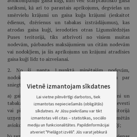
aviokompāniju gaisa kuģi, kuri veic starptautisko gaisa
satiksmi, kā arī to parastais aprīkojums, degvielas un
smērvielu krājumi un gaisa kuģa krājumi (ieskaitot
ēdienus, dzērienus un tabakas izstrādājumus), kas
atrodas gaisa kuģī, ierodoties otras Līgumslēdzējas
Puses teritorijā, tiks atbrīvoti no visiem muitas
nodevām, pārbaudes maksājumiem un citām nodevām
vai nodokļiem, ja šis aprīkojums un krājumi atradīsies
gaisa kuģī līdz to aizvešanai.
2. No šī panta 1.punktā minētajām nodevām,
nodokļiem un maksājumiem, izņemot maksu par
sniegtajiem pakalpojumiem, tiks atbrīvoti arī:
Vietnē izmantojam sīkdatnes
a) gaisa kuģa krājumi (tai skaitā ēdieni, dzērieni un
Lai vietne pilnvērtīgi darbotos, tiek
tabakas izstrādājumi), kuri saprātīgā daudzumā ievesti
izmantotas nepieciešamās (obligātās)
vai piegādāti vienas Līgumslēdzējas Puses teritorijā
sīkdatnes. Ar Jūsu piekrišanu var tikt
uzņemšanai otras Līgumslēdzējas Puses nozīmētās
izmantotas vēl citas – statistikas, sociālo
aviokompānijas starptautiskās satiksmes gaisa kuģī;
mediju un funkcionalitātes. Papildinformācijai
atveriet "Pielāgot izvēli". Jūs varat jebkurā
b) rezerves daļas, ieskaitot dzinējus, kas ievesti vienas