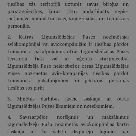
tiesības tās teritorijā uzturēt savus birojus un
pārstāvniecības, kurās tiktu nodarbināts nepie-
ciešamais administratīvais, komerciālais un tehniskais
personāls.
2. Katras Līgumslēdzējas Puses nozīmētajai
aviokompānijai vai aviokompānijām ir tiesības pārdot
transporta pakalpojumus otras Līgumslēdzējas Puses
teritorijā tieši vai ar aģentu starpniecību.
Līgumslēdzēja Puse neierobežos otras Līgumslēdzējas
Puses nozīmētās avio-kompānijas tiesības pārdot
transporta pakalpojumus un jebkuras personas
tiesības tos pirkt.
3. Minētās darbības jāveic saskaņā ar otras
Līgumslēdzējas Puses likumiem un noteikumiem.
4. Savstarpējos norēķinus un maksājumus
Līgumslēdzēju Pušu nozīmētās aviokompānijas kārto
saskaņā ar šo valstu divpusējo līgumu par