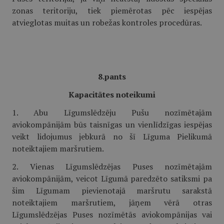
zonas teritoriju, tiek piemērotas pēc iespējas
atvieglotas muitas un robežas kontroles procedūras.
8.pants
Kapacitātes noteikumi
1. Abu Līgumslēdzēju Pušu nozīmētajām
aviokompānijām būs taisnīgas un vienlīdzīgas iespējas
veikt lidojumus jebkurā no šī Līguma Pielikumā
noteiktajiem maršrutiem.
2. Vienas Līgumslēdzējas Puses nozīmētajām
aviokompānijām, veicot Līgumā paredzēto satiksmi pa
šim Līgumam pievienotajā maršrutu sarakstā
noteiktajiem maršrutiem, jāņem vērā otras
Līgumslēdzējas Puses nozīmētās aviokompānijas vai