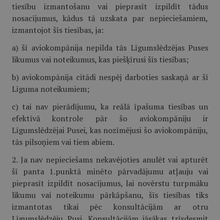
tiesību izmantošanu vai pieprasīt izpildīt tādus
nosacījumus, kādus tā uzskata par nepieciešamiem,
izmantojot šīs tiesības, ja:
a) šī aviokompānija nepilda tās Līgumslēdzējas Puses
likumus vai noteikumus, kas piešķīrusi šīs tiesības;
b) aviokompānija citādi nespēj darboties saskaņā ar šī
Līguma noteikumiem;
c) tai nav pierādījumu, ka reālā īpašuma tiesības un
efektīvā kontrole pār šo aviokompāniju ir
Līgumslēdzējai Pusei, kas nozīmējusi šo aviokompāniju,
tās pilsoņiem vai tiem abiem.
2. Ja nav nepieciešams nekavējoties anulēt vai apturēt
šī panta 1.punktā minēto pārvadājumu atļauju vai
pieprasīt izpildīt nosacījumus, lai novērstu turpmāku
likumu vai noteikumu pārkāpšanu, šīs tiesības tiks
izmantotas tikai pēc konsultācijām ar otru
Līgumslēdzēju Pusi. Konsultācijām jāsākas trīsdesmit