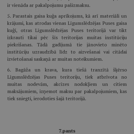
ir vienāda ar pakalpojumu pašizmaksu.
5. Parastais gaisa kuģa aprīkojums, kā arī materiāli un
krājumi, kas atrodas vienas Līgumslēdzējas Puses gaisa
kuģī, otras Līgumslēdzējas Puses teritorijā var tikt
izkrauti tikai pēc šīs teritorijas muitas institūciju
piekrišanas. Tādā gadījumā tie jānovieto minēto
institūciju uzraudzībā līdz to aizvešanai vai citādai
izvietošanai saskaņā ar muitas noteikumiem.
6. Bagāža un krava, kura tiešā tranzītā šķērso
Līgumslēdzējas Puses teritoriju, tiek atbrīvota no
muitas nodevām, akcīzes nodokļiem un citiem
maksājumiem, izņemot maksu par pakalpojumiem, kas
tiek sniegti, ierodoties šajā teritorijā.
7.pants