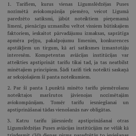
1. Tarifiem, kurus vienas Līgumslēdzējas Puses
nozīmētā aviokompānija piemēro, veicot Līgumā
paredzēto satiksmi, jābūt noteiktiem pieņemamā
līmenī, pienācīgu uzmanību veltot vissiem būtiskajiem
faktoriem, ieskaitot pārvadājumu izmaksas, saprātīga
apmēra peļņu, pakalpojumu līmenim, konkurences
apstākļiem un tirgum, kā arī satiksmes izmantotāju
interesēm. Kompetentas aviācijas institūcijas var
atteikties apstiprināt tarifu tikai tad, ja tas neatbilst
minētajiem principiem. Šādi tarifi tiek noteikti saskaņā
ar sekojošajiem šī panta noteikumiem.
2. Par šī panta 1.punktā minēto tarifu piemērošanu
noteiktajos maršrutos jāvienojas nozīmētajām
aviokompānijam. Tomēr tarifu iesniegšanai un
apstiprināšanai tādas vienošanās nav obligātas.
3. Katru tarifu jāiesniedz apstiprināšanai otras
Līgumslēdzējas Puses aviācijas institūcijām ne vēlāk kā
trīsdesmit (30) dienas pirms paredzētās to ieviešanas