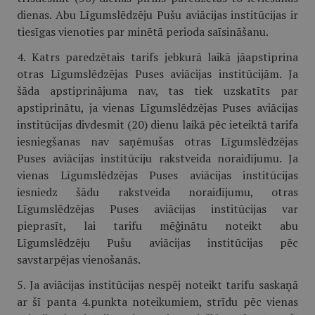
dienas. Abu Līgumslēdzēju Pušu aviācijas institūcijas ir
tiesīgas vienoties par minētā perioda saīsināšanu.
4. Katrs paredzētais tarifs jebkurā laikā jāapstiprina
otras Līgumslēdzējas Puses aviācijas institūcijām. Ja
šāda apstiprinājuma nav, tas tiek uzskatīts par
apstiprinātu, ja vienas Līgumslēdzējas Puses aviācijas
institūcijas divdesmit (20) dienu laikā pēc ieteiktā tarifa
iesniegšanas nav saņēmušas otras Līgumslēdzējas
Puses aviācijas institūciju rakstveida noraidījumu. Ja
vienas Līgumslēdzējas Puses aviācijas institūcijas
iesniedz šādu rakstveida noraidījumu, otras
Līgumslēdzējas Puses aviācijas institūcijas var
pieprasīt, lai tarifu mēģinātu noteikt abu
Līgumslēdzēju Pušu aviācijas institūcijas pēc
savstarpējas vienošanās.
5. Ja aviācijas institūcijas nespēj noteikt tarifu saskaņā
ar šī panta 4.punkta noteikumiem, strīdu pēc vienas