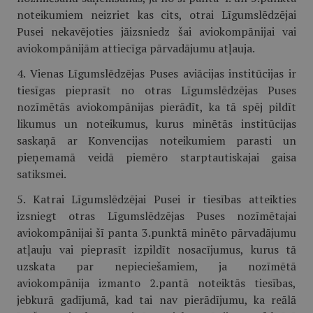
noteikumiem neizriet kas cits, otrai Līgumslēdzējai
Pusei nekavējoties jāizsniedz šai aviokompānijai vai
aviokompānijām attiecīga pārvadājumu atļauja.
4. Vienas Līgumslēdzējas Puses aviācijas institūcijas ir
tiesīgas pieprasīt no otras Līgumslēdzējas Puses
nozīmētās aviokompānijas pierādīt, ka tā spēj pildīt
likumus un noteikumus, kurus minētās institūcijas
saskaņā ar Konvencijas noteikumiem parasti un
pieņemamā veidā piemēro starptautiskajai gaisa
satiksmei.
5. Katrai Līgumslēdzējai Pusei ir tiesības atteikties
izsniegt otras Līgumslēdzējas Puses nozīmētajai
aviokompānijai šī panta 3.punktā minēto pārvadājumu
atļauju vai pieprasīt izpildīt nosacījumus, kurus tā
uzskata par nepieciešamiem, ja nozīmētā
aviokompānija izmanto 2.pantā noteiktās tiesības,
jebkurā gadījumā, kad tai nav pierādījumu, ka reālā