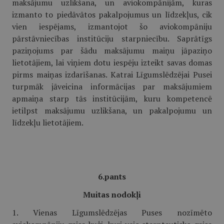
maksājumu uzlikšana, un aviokompānijām, kuras
izmanto to piedāvātos pakalpojumus un līdzekļus, cik
vien iespējams, izmantojot šo aviokompāniju
pārstāvniecības institūciju starpniecību. Saprātīgs
paziņojums par šādu maksājumu maiņu jāpaziņo
lietotājiem, lai viņiem dotu iespēju izteikt savas domas
pirms maiņas izdarīšanas. Katrai Līgumslēdzējai Pusei
turpmāk jāveicina informācijas par maksājumiem
apmaiņa starp tās institūcijām, kuru kompetencē
ietilpst maksājumu uzlikšana, un pakalpojumu un
līdzekļu lietotājiem.
6.pants
Muitas nodokļi
1. Vienas Līgumslēdzējas Puses nozīmēto