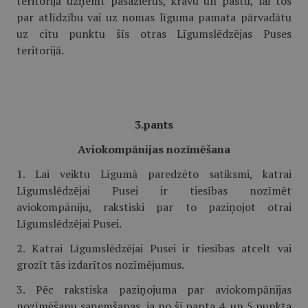
teritorijā uzņemt pasažierus, kravu un pastu, lai tos
par atlīdzību vai uz nomas līguma pamata pārvadātu
uz citu punktu šīs otras Līgumslēdzējas Puses
teritorijā.
3.pants
Aviokompānijas nozīmēšana
1. Lai veiktu Līgumā paredzēto satiksmi, katrai
Līgumslēdzējai Pusei ir tiesības nozīmēt
aviokompāniju, rakstiski par to paziņojot otrai
Līgumslēdzējai Pusei.
2. Katrai Līgumslēdzējai Pusei ir tiesības atcelt vai
grozīt tās izdarītos nozīmējumus.
3. Pēc rakstiska paziņojuma par aviokompānijas
nozīmēšanu saņemšanas, ja no šī panta 4. un 5.punkta