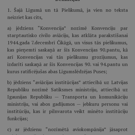
1. Šajā Līgumā un tā Pielikumā, ja vien no teksta
neizriet kas cits,
a) jēdziens “Konvencija” nozīmē Konvenciju par
starptautisko civilo aviāciju, kas atklāta parakstīšanai
1944.gada 7.decembrī Čikāgā, un visus tās pielikumus,
kas pieņemti saskaņā ar šīs Konvencijas 90.pantu, kā
arī Konvencijas vai tās pielikumu grozījumus, kas
izdarīti saskaņā ar šīs Konvencijas 90. vai 94.pantu un
kurus ratificējušas abas Līgumslēdzējas Puses;
b) jēdziens “aviācijas institūcijas” attiecībā uz Latvijas
Republiku nozīmē Satiksmes ministriju, attiecībā uz
Igaunijas Republiku — Transporta un komunikāciju
ministriju, vai abos gadījumos — jebkuru personu vai
institūciju, kas ir pilnvarota veikt minēto institūciju
funkcijas;
c) ar jēdzienu “nozīmētā aviokompānija” jāsaprot