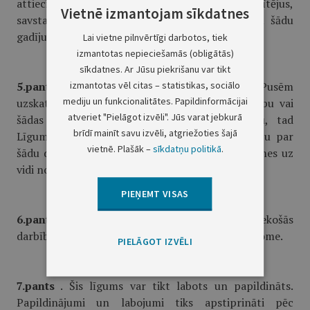
attiecīgās Līgumslēdzējas Puses un veiks tūlītējus,
Vietnē izmantojam sīkdatnes
savstarpēji saskaņotus pasākumus, lai likvidētu šādu
gadījumu sekas.
Lai vietne pilnvērtīgi darbotos, tiek
izmantotas nepieciešamās (obligātās)
sīkdatnes. Ar Jūsu piekrišanu var tikt
izmantotas vēl citas – statistikas, sociālo
5.pants.
Gadījumā, ja kāda no Līgumslēdzējām Pusēm
mediju un funkcionalitātes. Papildinformācijai
uzskata kādu citas Līgumslēdzējas Puses darbību vai
atveriet "Pielāgot izvēli". Jūs varat jebkurā
šādas darbības plānošanu par videi bīstamu, tad
brīdī mainīt savu izvēli, atgriežoties šajā
Līgumslēdzējas Puses apmainīsies ar informāciju par
vietnē. Plašāk –
sīkdatņu politikā
.
šādu darbību, ietverot sadarbības iespējas ietekmes uz
vidi novērtējumā.
PIEŅEMT VISAS
6.pants
. Vispārējo šī līguma ietvaros notiekošās
darbības saskaņošanu veiks Baltijas Ministru padome.
PIELĀGOT IZVĒLI
7.pants
. Šis līgums var tikt labots un papildināts.
Papildinājumi un labojumi tiks apstiprināti pēc