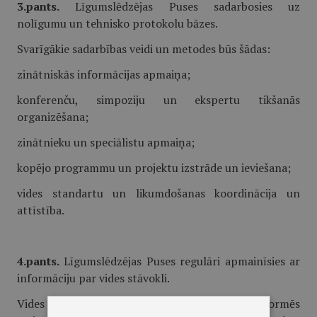
3.pants.
Līgumslēdzējas Puses sadarbosies uz
nolīgumu un tehnisko protokolu bāzes.
Svarīgākie sadarbības veidi un metodes būs šādas:
zinātniskās informācijas apmaiņa;
konferenču, simpoziju un ekspertu tikšanās
organizēšana;
zinātnieku un speciālistu apmaiņa;
kopējo programmu un projektu izstrāde un ieviešana;
vides standartu un likumdošanas koordinācija un
attīstība.
4.pants.
Līgumslēdzējas Puses regulāri apmainīsies ar
informāciju par vides stāvokli.
Vides avāriju gadījumos Līgumslēdzējas Puses informēs