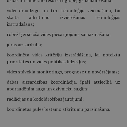
dabas un minerālo resursu ilgtspējīga izmantošana;
videi draudzīgu un tīru tehnoloģiju veicināšana, tai
skaitā atkritumu izvietošanas tehnoloģijas
izstrādāšana;
robežšķērsojošā vides piesārņojuma samazināšana;
jūras aizsardzība;
koordinēta vides kritēriju izstrādāšana, lai noteiktu
prioritātes un vides politikas līdzekļus;
vides stāvokļa monitorings, prognoze un novērtējums;
dabas aizsardzības koordinācija, īpaši attiecībā uz
apdraudētām augu un dzīvnieku sugām;
radiācijas un kodoldrošības jautājumi;
koordinētas pūles bīstamo atkritumu pārzināšanā.