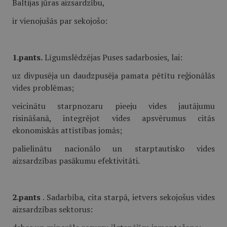
Baltijas jūras aizsardzību,
ir vienojušās par sekojošo:
1.pants.
Līgumslēdzējas Puses sadarbosies, lai:
uz divpusēja un daudzpusēja pamata pētītu reģionālās
vides problēmas;
veicinātu starpnozaru pieeju vides jautājumu
risināšanā, integrējot vides apsvērumus citās
ekonomiskās attīstības jomās;
palielinātu nacionālo un starptautisko vides
aizsardzības pasākumu efektivitāti.
2.pants
. Sadarbība, cita starpā, ietvers sekojošus vides
aizsardzības sektorus: