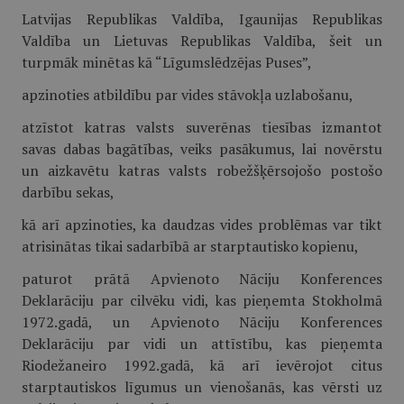
Latvijas Republikas Valdība, Igaunijas Republikas
Valdība un Lietuvas Republikas Valdība, šeit un
turpmāk minētas kā “Līgumslēdzējas Puses”,
apzinoties atbildību par vides stāvokļa uzlabošanu,
atzīstot katras valsts suverēnas tiesības izmantot
savas dabas bagātības, veiks pasākumus, lai novērstu
un aizkavētu katras valsts robežšķērsojošo postošo
darbību sekas,
kā arī apzinoties, ka daudzas vides problēmas var tikt
atrisinātas tikai sadarbībā ar starptautisko kopienu,
paturot prātā Apvienoto Nāciju Konferences
Deklarāciju par cilvēku vidi, kas pieņemta Stokholmā
1972.gadā, un Apvienoto Nāciju Konferences
Deklarāciju par vidi un attīstību, kas pieņemta
Riodežaneiro 1992.gadā, kā arī ievērojot citus
starptautiskos līgumus un vienošanās, kas vērsti uz