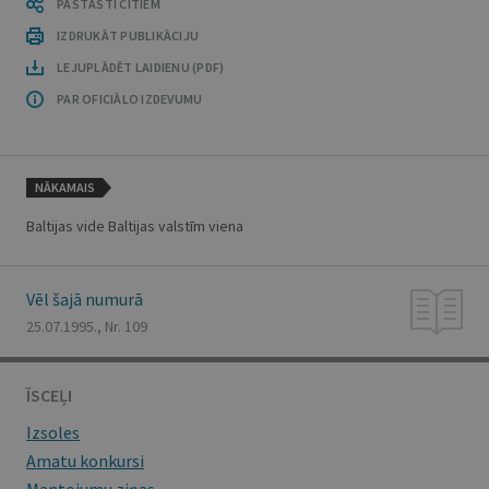
PASTĀSTI CITIEM
IZDRUKĀT PUBLIKĀCIJU
LEJUPLĀDĒT LAIDIENU (PDF)
PAR OFICIĀLO IZDEVUMU
NĀKAMAIS
Baltijas vide Baltijas valstīm viena
Vēl šajā numurā
25.07.1995., Nr. 109
ĪSCEĻI
Izsoles
Amatu konkursi