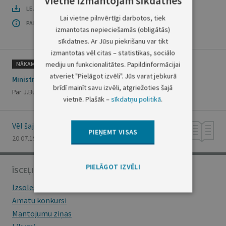
Vietnē izmantojam sīkdatnes
LEJUPLĀDĒT LAIDIENU (PDF)
Lai vietne pilnvērtīgi darbotos, tiek
PAR OFICIĀLO IZDEVUMU
izmantotas nepieciešamās (obligātās)
sīkdatnes. Ar Jūsu piekrišanu var tikt
izmantotas vēl citas – statistikas, sociālo
mediju un funkcionalitātes. Papildinformācijai
NĀKAMAIS
atveriet "Pielāgot izvēli". Jūs varat jebkurā
Ministru prezidenta rīkojums Nr. 389
brīdī mainīt savu izvēli, atgriežoties šajā
Par J.Bunkšu
vietnē. Plašāk –
sīkdatņu politikā
.
Vēl šajā numurā
PIEŅEMT VISAS
20.07.1995., Nr. 107
PIELĀGOT IZVĒLI
ĪSCEĻI
Izsoles
Amatu konkursi
Mantojumu ziņas