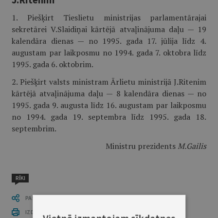
1. Piešķirt Tieslietu ministrijas parlamentārajai
sekretārei V.Slaidiņai kārtējā atvaļinājuma daļu — 19
kalendāra dienas — no 1995. gada 17. jūlija līdz 4.
augustam par laikposmu no 1994. gada 7. oktobra līdz
1995. gada 6. oktobrim.
2. Piešķirt valsts ministram Ārlietu ministrijā J.Ritenim
kārtējā atvaļinājuma daļu — 8 kalendāra dienas — no
1995. gada 9. augusta līdz 16. augustam par laikposmu
no 1994. gada 19. septembra līdz 1995. gada 18.
septembrim.
Ministru prezidents
M.Gailis
RĪKI
PASTĀSTI CITIEM
IZDRUKĀT PUBLIKĀCIJU