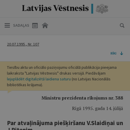
SADAĻAS
20.07.1995., Nr. 107
RĪKI
Tiesību aktu un oficiālo paziņojumu oficiālā publikācija pieejama
laikraksta "Latvijas Vēstnesis" drukas versijā. Piedāvājam
lejuplādēt digitalizētā laidiena saturu
(no Latvijas Nacionālās
bibliotēkas krājuma).
Ministru prezidenta rīkojums nr. 388
Rīgā 1995. gada 14. jūlijā
Par atvaļinājuma piešķiršanu V.Slaidiņai un
J.Ritenim