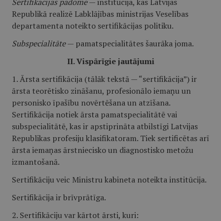
Sertifikācijas padome
— institūcija, kas Latvijas
Republikā realizē Labklājības ministrijas Veselības
departamenta noteikto sertifikācijas politiku.
Subspecialitāte
— pamatspecialitātes šaurāka joma.
II. Vispārīgie jautājumi
1. Ārsta sertifikācija (tālāk tekstā — “sertifikācija”) ir
ārsta teorētisko zināšanu, profesionālo iemaņu un
personisko īpašību novērtēšana un atzīšana.
Sertifikācija notiek ārsta pamatspecialitātē vai
subspecialitātē, kas ir apstiprināta atbilstīgi Latvijas
Republikas profesiju klasifikatoram. Tiek sertificētas arī
ārsta iemaņas ārstniecisko un diagnostisko metožu
izmantošanā.
Sertifikāciju veic Ministru kabineta noteikta institūcija.
Sertifikācija ir brīvprātīga.
2. Sertifikāciju var kārtot ārsti, kuri: