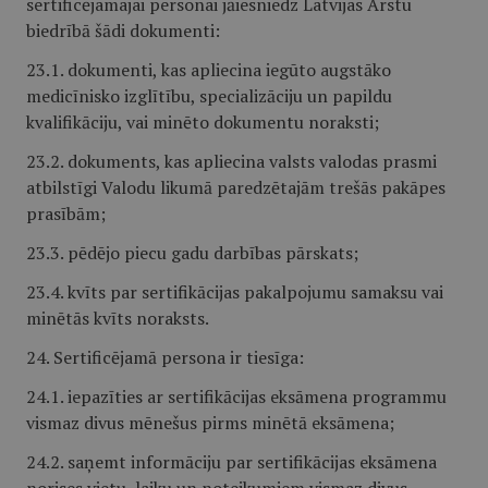
sertificējamajai personai jāiesniedz Latvijas Ārstu
biedrībā šādi dokumenti:
23.1. dokumenti, kas apliecina iegūto augstāko
medicīnisko izglītību, specializāciju un papildu
kvalifikāciju, vai minēto dokumentu noraksti;
23.2. dokuments, kas apliecina valsts valodas prasmi
atbilstīgi Valodu likumā paredzētajām trešās pakāpes
prasībām;
23.3. pēdējo piecu gadu darbības pārskats;
23.4. kvīts par sertifikācijas pakalpojumu samaksu vai
minētās kvīts noraksts.
24. Sertificējamā persona ir tiesīga:
24.1. iepazīties ar sertifikācijas eksāmena programmu
vismaz divus mēnešus pirms minētā eksāmena;
24.2. saņemt informāciju par sertifikācijas eksāmena