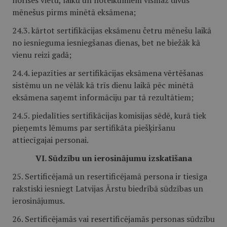
norises vietu, laiku un noteikumiem vismaz divus
mēnešus pirms minētā eksāmena;
24.3. kārtot sertifikācijas eksāmenu četru mēnešu laikā
no iesnieguma iesniegšanas dienas, bet ne biežāk kā
vienu reizi gadā;
24.4. iepazīties ar sertifikācijas eksāmena vērtēšanas
sistēmu un ne vēlāk kā trīs dienu laikā pēc minētā
eksāmena saņemt informāciju par tā rezultātiem;
24.5. piedalīties sertifikācijas komisijas sēdē, kurā tiek
pieņemts lēmums par sertifikāta piešķiršanu
attiecīgajai personai.
VI. Sūdzību un ierosinājumu izskatīšana
25. Sertificējamā un resertificējamā persona ir tiesīga
rakstiski iesniegt Latvijas Ārstu biedrībā sūdzības un
ierosinājumus.
26. Sertificējamās vai resertificējamās personas sūdzību