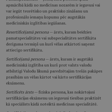
apmācībā kādā no medicīnas nozarēm ir ieguvusi vai
var iegūt teorētisko un praktisko zināšanu un
profesionālo iemaņu kopumu pēc augstākās
medicīniskās izglītības iegūšanas.
Resertificējamā persona
— ārsts, kuram beidzies
pamatspecialitātes vai subspecialitātes sertifikāta
derīguma termiņš un kurš vēlas atkārtoti saņemt
attiecīgo sertifikātu.
Sertificējamā persona
— ārsts, kuram ir augstākā
medicīniskā izglītība un kurš prot valsts valodu
atbilstīgi Valodu likumā paredzētajām trešās pakāpes
prasībām un vēlas kārtot vai kārto sertifikācijas
eksāmenu.
Sertificēts ārsts
— fiziska persona, kas nokārtojusi
sertifikācijas eksāmenu un ieguvusi tiesības praktizēt
kā speciālists kādā noteiktā medicīnas specialitātē.