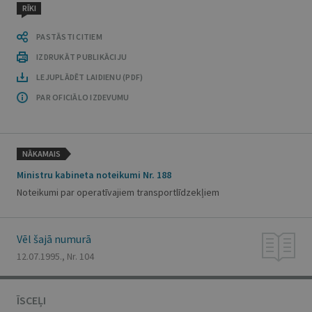
RĪKI
PASTĀSTI CITIEM
IZDRUKĀT PUBLIKĀCIJU
LEJUPLĀDĒT LAIDIENU (PDF)
PAR OFICIĀLO IZDEVUMU
NĀKAMAIS
Ministru kabineta noteikumi Nr. 188
Noteikumi par operatīvajiem transportlīdzekļiem
Vēl šajā numurā
12.07.1995., Nr. 104
ĪSCEĻI