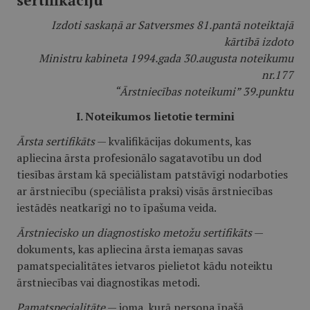
sertifikāciju
Izdoti saskaņā ar Satversmes 81.pantā noteiktajā
kārtībā izdoto
Ministru kabineta 1994.gada 30.augusta noteikumu
nr.177
“Ārstniecības noteikumi” 39.punktu
I. Noteikumos lietotie termini
Ārsta sertifikāts
— kvalifikācijas dokuments, kas
apliecina ārsta profesionālo sagatavotību un dod
tiesības ārstam kā speciālistam patstāvīgi nodarboties
ar ārstniecību (speciālista praksi) visās ārstniecības
iestādēs neatkarīgi no to īpašuma veida.
Ārstniecisko un diagnostisko metožu sertifikāts
—
dokuments, kas apliecina ārsta iemaņas savas
pamatspecialitātes ietvaros pielietot kādu noteiktu
ārstniecības vai diagnostikas metodi.
Pamatspecialitāte
— joma, kurā persona īpašā