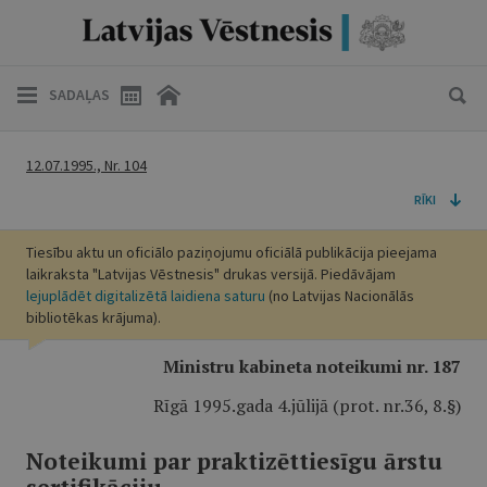
SADAĻAS
12.07.1995., Nr. 104
RĪKI
Tiesību aktu un oficiālo paziņojumu oficiālā publikācija pieejama
laikraksta "Latvijas Vēstnesis" drukas versijā. Piedāvājam
lejuplādēt digitalizētā laidiena saturu
(no Latvijas Nacionālās
bibliotēkas krājuma).
Ministru kabineta noteikumi nr. 187
Rīgā 1995.gada 4.jūlijā (prot. nr.36, 8.§)
Noteikumi par praktizēttiesīgu ārstu