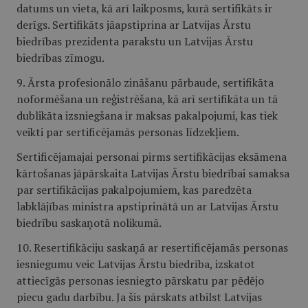
datums un vieta, kā arī laikposms, kurā sertifikāts ir
derīgs. Sertifikāts jāapstiprina ar Latvijas Ārstu
biedrības prezidenta parakstu un Latvijas Ārstu
biedrības zīmogu.
9. Ārsta profesionālo zināšanu pārbaude, sertifikāta
noformēšana un reģistrēšana, kā arī sertifikāta un tā
dublikāta izsniegšana ir maksas pakalpojumi, kas tiek
veikti par sertificējamās personas līdzekļiem.
Sertificējamajai personai pirms sertifikācijas eksāmena
kārtošanas jāpārskaita Latvijas Ārstu biedrībai samaksa
par sertifikācijas pakalpojumiem, kas paredzēta
labklājības ministra apstiprinātā un ar Latvijas Ārstu
biedrību saskaņotā nolikumā.
10. Resertifikāciju saskaņā ar resertificējamās personas
iesniegumu veic Latvijas Ārstu biedrība, izskatot
attiecīgās personas iesniegto pārskatu par pēdējo
piecu gadu darbību. Ja šis pārskats atbilst Latvijas