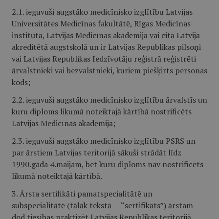
2.1. ieguvuši augstāko medicīnisko izglītību Latvijas
Universitātes Medicīnas fakultātē, Rīgas Medicīnas
institūtā, Latvijas Medicīnas akadēmijā vai citā Latvijā
akreditētā augstskolā un ir Latvijas Republikas pilsoņi
vai Latvijas Republikas Iedzīvotāju reģistrā reģistrēti
ārvalstnieki vai bezvalstnieki, kuriem piešķirts personas
kods;
2.2. ieguvuši augstāko medicīnisko izglītību ārvalstīs un
kuru diploms likumā noteiktajā kārtībā nostrificēts
Latvijas Medicīnas akadēmijā;
2.3. ieguvuši augstāko medicīnisko izglītību PSRS un
par ārstiem Latvijas teritorijā sākuši strādāt līdz
1990.gada 4.maijam, bet kuru diploms nav nostrificēts
likumā noteiktajā kārtībā.
3. Ārsta sertifikāti pamatspecialitātē un
subspecialitātē (tālāk tekstā — “sertifikāts”) ārstam
dod tiesības praktizēt Latvijas Republikas teritorijā