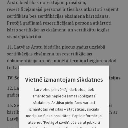
Ārstu biedrības noteiktajām prasībām,
resertificējamajai personai ir tiesības atkārtoti saņemt
sertifikātu bez sertifikācijas eksāmena kārtošanas.
Pretējā gadījumā resertificējamā persona atkārtoti
kārto sertifikācijas eksāmenu un sertifikātu iegūst
vispārējā kārtībā.
11. Latvijas Ārstu biedrība piecus gadus uzglabā
sertifikācijas eksāmenu un resertifikācijas
dokumentāciju un pēc minētā termiņa beigām nodod
to Latvijas valsts arhīvā.
IV. Sertifikācijas padome un sertifikācijas komisijas
Vietnē izmantojam sīkdatnes
12. Latvijas Ārstu biedrības konference uz diviem
Lai vietne pilnvērtīgi darbotos, tiek
gadiem ievēl Sertifikācijas padomi.
izmantotas nepieciešamās (obligātās)
sīkdatnes. Ar Jūsu piekrišanu var tikt
13. Sertifikācijas padomes izveidošanas un darbības
izmantotas vēl citas – statistikas, sociālo
kārtību nosaka labklājības ministra apstiprināts un ar
mediju un funkcionalitātes. Papildinformācijai
Latvijas Ārstu biedrību saskaņots nolikums.
atveriet "Pielāgot izvēli". Jūs varat jebkurā