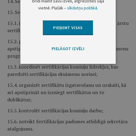
14. Sertifikācijas padomes sastāvā ir 11 locekļi.
brīdī mainīt savu izvēli, atgriežoties šajā
vietnē. Plašāk –
sīkdatņu politikā
.
15. Sertifikācijas padomes uzdevumi:
15.1. izsniegt sertifikācijas komisijām atļauju veikt ārstu
PIEŅEMT VISAS
sertifikāciju un resertifikāciju;
15.2. pēc saskaņošanas ar Labklājības ministriju
apstiprināt sertifikācijas komisiju izstrādātās eksāmenu
PIELĀGOT IZVĒLI
programmas;
15.3. koordinēt sertifikācijas komisiju līdzekļus, kas
paredzēti sertifikācijas eksāmenu norisei;
15.4. organizēt sertifikātu izgatavošanu un uzskaiti, kā
arī apstiprināt un izsniegt sertifikātus un to
dublikātus;
15.5. kontrolēt sertifikācijas komisiju darbu;
15.6. noteikt Sertifikācijas padomes atbildīgā sekretāra
atalgojumu.