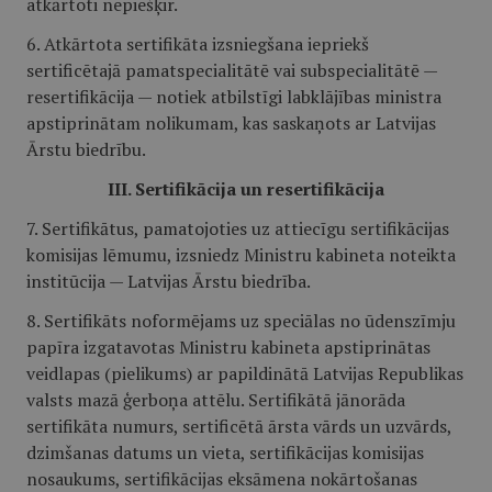
atkārtoti nepiešķir.
6. Atkārtota sertifikāta izsniegšana iepriekš
sertificētajā pamatspecialitātē vai subspecialitātē —
resertifikācija — notiek atbilstīgi labklājības ministra
apstiprinātam nolikumam, kas saskaņots ar Latvijas
Ārstu biedrību.
III. Sertifikācija un resertifikācija
7. Sertifikātus, pamatojoties uz attiecīgu sertifikācijas
komisijas lēmumu, izsniedz Ministru kabineta noteikta
institūcija — Latvijas Ārstu biedrība.
8. Sertifikāts noformējams uz speciālas no ūdenszīmju
papīra izgatavotas Ministru kabineta apstiprinātas
veidlapas (pielikums) ar papildinātā Latvijas Republikas
valsts mazā ģerboņa attēlu. Sertifikātā jānorāda
sertifikāta numurs, sertificētā ārsta vārds un uzvārds,
dzimšanas datums un vieta, sertifikācijas komisijas
nosaukums, sertifikācijas eksāmena nokārtošanas