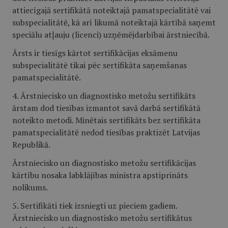
attiecīgajā sertifikātā noteiktajā pamatspecialitātē vai
subspecialitātē, kā arī likumā noteiktajā kārtībā saņemt
speciālu atļauju (licenci) uzņēmējdarbībai ārstniecībā.
Ārsts ir tiesīgs kārtot sertifikācijas eksāmenu
subspecialitātē tikai pēc sertifikāta saņemšanas
pamatspecialitātē.
4. Ārstniecisko un diagnostisko metožu sertifikāts
ārstam dod tiesības izmantot savā darbā sertifikātā
noteikto metodi. Minētais sertifikāts bez sertifikāta
pamatspecialitātē nedod tiesības praktizēt Latvijas
Republikā.
Ārstniecisko un diagnostisko metožu sertifikācijas
kārtību nosaka labklājības ministra apstiprināts
nolikums.
5. Sertifikāti tiek izsniegti uz pieciem gadiem.
Ārstniecisko un diagnostisko metožu sertifikātus