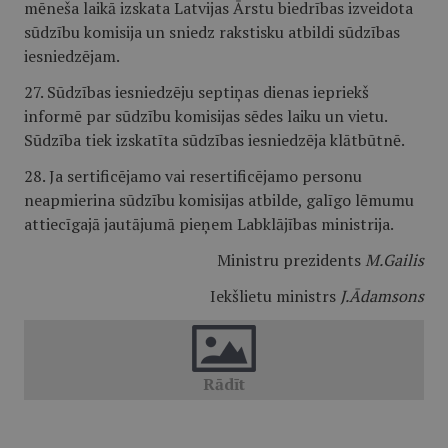
mēneša laikā izskata Latvijas Ārstu biedrības izveidota
sūdzību komisija un sniedz rakstisku atbildi sūdzības
iesniedzējam.
27. Sūdzības iesniedzēju septiņas dienas iepriekš
informē par sūdzību komisijas sēdes laiku un vietu.
Sūdzība tiek izskatīta sūdzības iesniedzēja klātbūtnē.
28. Ja sertificējamo vai resertificējamo personu
neapmierina sūdzību komisijas atbilde, galīgo lēmumu
attiecīgajā jautājumā pieņem Labklājības ministrija.
Ministru prezidents
M.Gailis
Iekšlietu ministrs
J.Ādamson
s