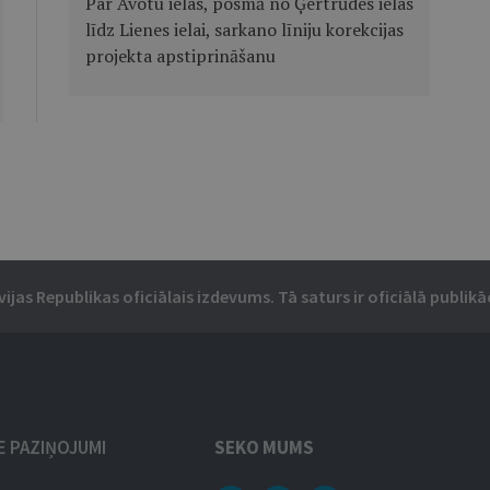
Par Avotu ielas, posmā no Ģertrūdes ielas
līdz Lienes ielai, sarkano līniju korekcijas
projekta apstiprināšanu
vijas Republikas oficiālais izdevums. Tā saturs ir oficiālā publikāc
IE PAZIŅOJUMI
SEKO MUMS