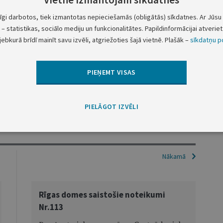
Rīgas Balss".
tīgi darbotos, tiek izmantotas nepieciešamās (obligātās) sīkdatnes. Ar Jūsu 
– statistikas, sociālo mediju un funkcionalitātes. Papildinformācijai atveriet 
jebkurā brīdī mainīt savu izvēli, atgriežoties šajā vietnē. Plašāk –
sīkdatņu po
Domes priekšsēdētājs
A.Ārgalis
r.112 apstiprināto detālplānojumu var iepazīties
PIEŅEMT VISAS
rtamenta Pilsētplānošanas nodaļā Amatu ielā 4
(3.stāvā)
PIELĀGOT IZVĒLI
Nākamā
Rīgas domes saistošie noteikumi
Nr.113