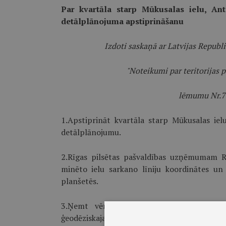
Par kvartāla starp Mūkusalas ielu, An
detālplānojuma apstiprināšanu
Izdoti saskaņā ar Latvijas Repub
"Noteikumi par teritorijas
lēmumu Nr.75
1.Apstiprināt kvartāla starp Mūkusalas iel
detālplānojumu.
2.Rīgas pilsētas pašvaldības uzņēmumam R
minēto ielu sarkano līniju koordinātes u
planšetēs.
3.Ņemt vērā, ka pasūtītāja akciju sabied
ģeodēziskajam centram par saistošo noteikum