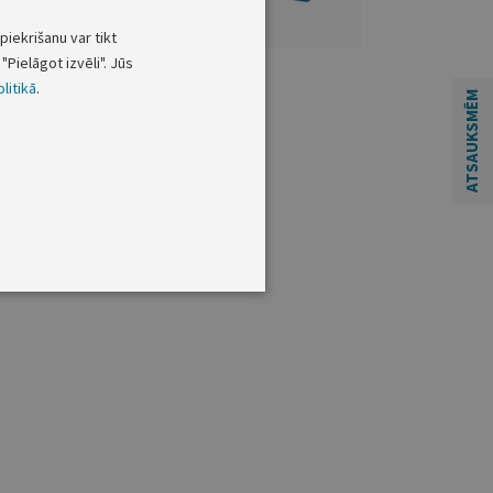
piekrišanu var tikt
"Pielāgot izvēli". Jūs
litikā
.
ATSAUKSMĒM