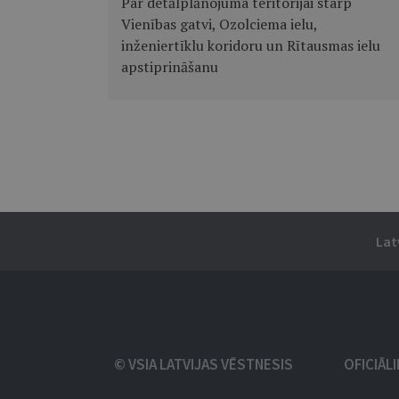
Par detālplānojuma teritorijai starp
Vienības gatvi, Ozolciema ielu,
inženiertīklu koridoru un Rītausmas ielu
apstiprināšanu
Lat
© VSIA LATVIJAS VĒSTNESIS
OFICIĀL