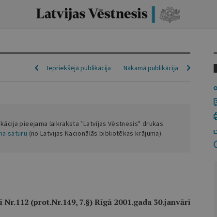
Iepriekšējā publikācija
Nākamā publikācija
ikācija pieejama laikraksta "Latvijas Vēstnesis" drukas
ena saturu
(no Latvijas Nacionālās bibliotēkas krājuma).
 Nr.112 (prot.Nr.149, 7.§) Rīgā 2001.gada 30.janvārī