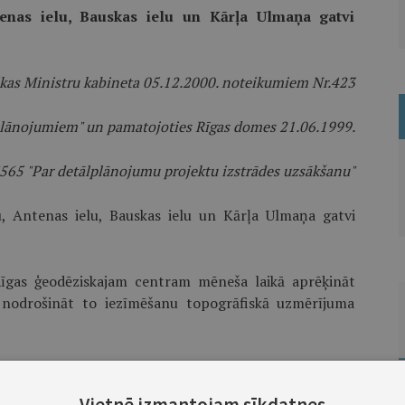
tenas ielu, Bauskas ielu un Kārļa Ulmaņa gatvi
likas Ministru kabineta 05.12.2000. noteikumiem Nr.423
 plānojumiem" un pamatojoties Rīgas domes 21.06.1999.
65 "Par detālplānojumu projektu izstrādes uzsākšanu"
u, Antenas ielu, Bauskas ielu un Kārļa Ulmaņa gatvi
īgas ģeodēziskajam centram mēneša laikā aprēķināt
n nodrošināt to iezīmēšanu topogrāfiskā uzmērījuma
rība "Latvijas finieris" samaksās Ls 21,24 Rīgas
u 2.punktā minēto darbu izpildi.
Vietnē izmantojam sīkdatnes