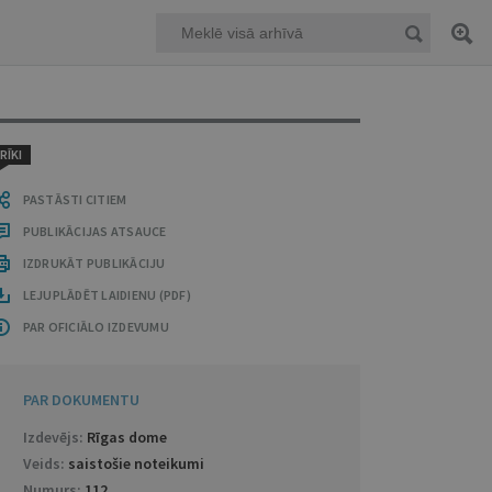
RĪKI
PASTĀSTI CITIEM
PUBLIKĀCIJAS ATSAUCE
IZDRUKĀT PUBLIKĀCIJU
LEJUPLĀDĒT LAIDIENU (PDF)
PAR OFICIĀLO IZDEVUMU
PAR DOKUMENTU
Izdevējs:
Rīgas dome
Veids:
saistošie noteikumi
Numurs:
112