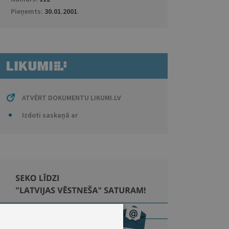
Pieņemts:
30.01.2001
.
ATVĒRT DOKUMENTU LIKUMI.LV
Izdoti saskaņā ar