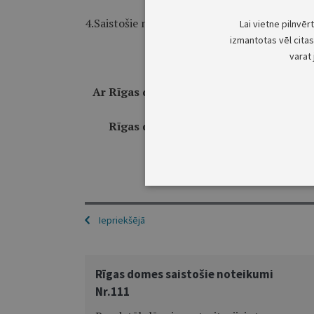
4.Saistošie noteikumi publicējami laikrakstā "
Lai vietne pilnvēr
izmantotas vēl citas 
varat 
Ar Rīgas domes saistošajos noteikumos N
Rīgas domes Pilsētas attīstības depa
Iepriekšējā
Rīgas domes saistošie noteikumi
Nr.111