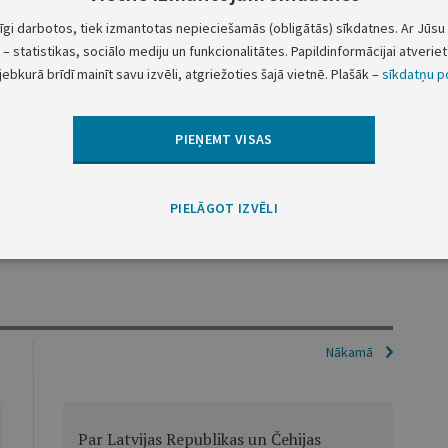
ineta 1994.gada 13.decembra rīkojuma nr.556-r "Par
tīgi darbotos, tiek izmantotas nepieciešamās (obligātās) sīkdatnes. Ar Jūsu 
30.decembra rīkojumā nr.174-r "Par valsts uzņēmuma
– statistikas, sociālo mediju un funkcionalitātes. Papildinformācijai atveriet 
abiedrību"" (Latvijas Vēstnesis, 1994, 148. nr.) 3. un
jebkurā brīdī mainīt savu izvēli, atgriežoties šajā vietnē. Plašāk –
sīkdatņu po
PIEŅEMT VISAS
Ministru prezidents
M.Gailis
Ekonomikas ministrs
J.Zvanītājs
PIELĀGOT IZVĒLI
Nākamā
Par Latvijas Republikas un Čehijas