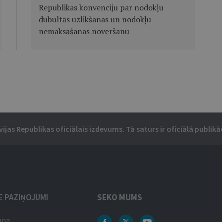
Republikas konvenciju par nodokļu
dubultās uzlikšanas un nodokļu
nemaksāšanas novēršanu
vijas Republikas oficiālais izdevums. Tā saturs ir oficiālā publikāc
IE PAZIŅOJUMI
SEKO MUMS
ana