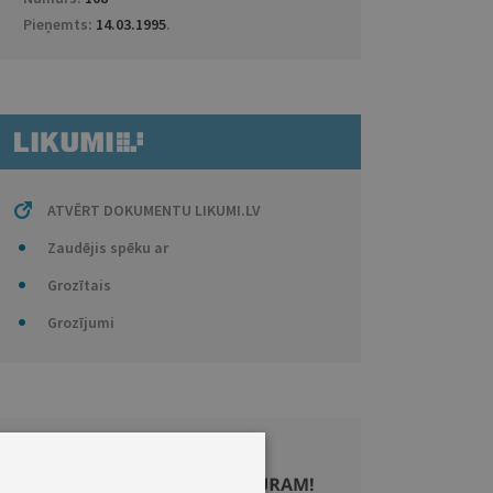
Pieņemts:
14.03.1995
.
ATVĒRT DOKUMENTU LIKUMI.LV
Zaudējis spēku ar
Grozītais
Grozījumi