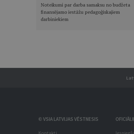
Noteikumi par darba samaksu no budžeta
finansējamo iestāžu pedagoģiskajiem
darbiniekiem
Lat
© VSIA LATVIJAS VĒSTNESIS
OFICIĀL
Kontakti
Iesniegš