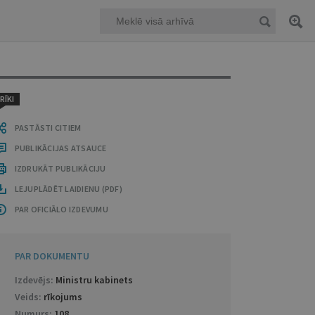
RĪKI
PASTĀSTI CITIEM
PUBLIKĀCIJAS ATSAUCE
IZDRUKĀT PUBLIKĀCIJU
LEJUPLĀDĒT LAIDIENU (PDF)
PAR OFICIĀLO IZDEVUMU
PAR DOKUMENTU
Izdevējs:
Ministru kabinets
Veids:
rīkojums
Numurs:
108