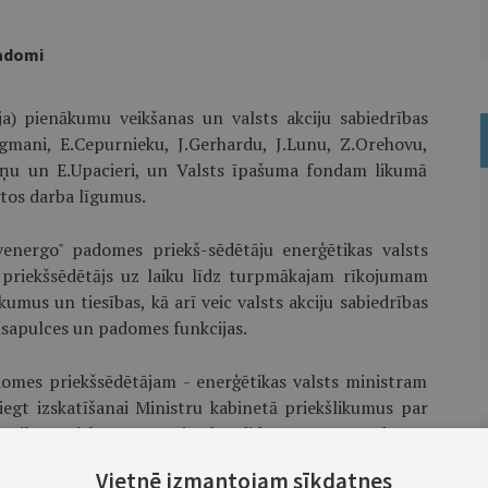
padomi
ja) pienākumu veikšanas un valsts akciju sabiedrības
mani, E.Cepurnieku, J.Gerhardu, J.Lunu, Z.Orehovu,
iņu un E.Upacieri, un Valsts īpašuma fondam likumā
gtos darba līgumus.
tvenergo" padomes priekš-sēdētāju enerģētikas valsts
 priekšsēdētājs uz laiku līdz turpmākajam rīkojumam
kumus un tiesības, kā arī veic valsts akciju sabiedrības
nsapulces un padomes funkcijas.
adomes priekšsēdētājam - enerģētikas valsts ministram
egt izskatīšanai Ministru kabinetā priekšlikumus par
sts pilnvarnieku (pārstāvju) kandidatūrām un padomes
Vietnē izmantojam sīkdatnes