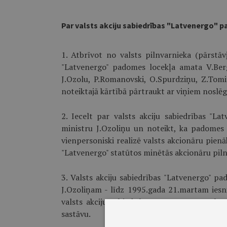
Par valsts akciju sabiedrības "Latvenergo" 
1. Atbrīvot no valsts pilnvarnieka (pārstāv
"Latvenergo" padomes locekļa amata V.Berg
J.Ozolu, P.Romanovski, O.Spurdziņu, Z.Tom
noteiktajā kārtībā pārtraukt ar viņiem noslē
2. Iecelt par valsts akciju sabiedrības "La
ministru J.Ozoliņu un noteikt, ka padomes
vienpersoniski realizē valsts akcionāru pienā
"Latvenergo" statūtos minētās akcionāru pil
3. Valsts akciju sabiedrības "Latvenergo" p
J.Ozoliņam - līdz 1995.gada 21.martam iesni
valsts akciju sabiedrības "Latvenergo" val
sastāvu.