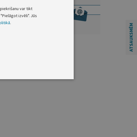
piekrišanu var tikt
"Pielāgot izvēli". Jūs
litikā
.
ATSAUKSMĒM