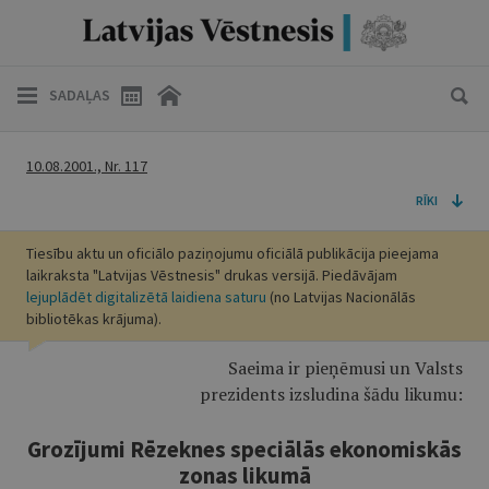
SADAĻAS
10.08.2001., Nr. 117
RĪKI
Tiesību aktu un oficiālo paziņojumu oficiālā publikācija pieejama
laikraksta "Latvijas Vēstnesis" drukas versijā. Piedāvājam
lejuplādēt digitalizētā laidiena saturu
(no Latvijas Nacionālās
bibliotēkas krājuma).
Saeima ir pieņēmusi un Valsts
prezidents izsludina šādu likumu:
Grozījumi Rēzeknes speciālās ekonomiskās
zonas likumā