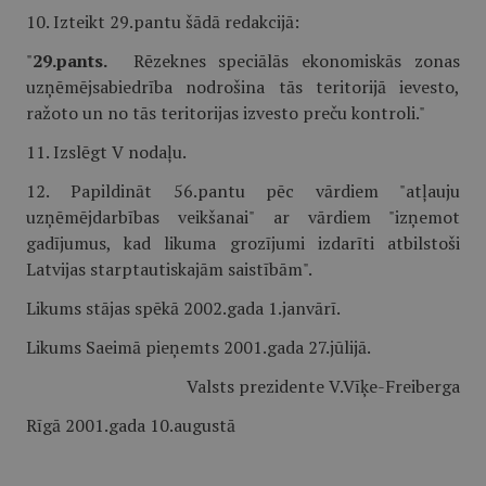
10. Izteikt 29.pantu šādā redakcijā:
"
29.pants.
Rēzeknes speciālās ekonomiskās zonas
uzņēmējsabiedrība nodrošina tās teritorijā ievesto,
ražoto un no tās teritorijas izvesto preču kontroli."
11. Izslēgt V nodaļu.
12. Papildināt 56.pantu pēc vārdiem "atļauju
uzņēmējdarbības veikšanai" ar vārdiem "izņemot
gadījumus, kad likuma grozījumi izdarīti atbilstoši
Latvijas starptautiskajām saistībām".
Likums stājas spēkā 2002.gada 1.janvārī.
Likums Saeimā pieņemts 2001.gada 27.jūlijā.
Valsts prezidente V.Vīķe-Freiberga
Rīgā 2001.gada 10.augustā