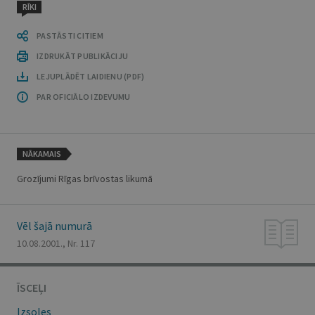
RĪKI
PASTĀSTI CITIEM
IZDRUKĀT PUBLIKĀCIJU
LEJUPLĀDĒT LAIDIENU (PDF)
PAR OFICIĀLO IZDEVUMU
NĀKAMAIS
Grozījumi Rīgas brīvostas likumā
Vēl šajā numurā
10.08.2001., Nr. 117
ĪSCEĻI
Izsoles