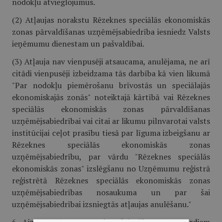
nodokļu atvieglojumus.
(2) Atļaujas norakstu Rēzeknes speciālās ekonomiskās
zonas pārvaldīšanas uzņēmējsabiedrība iesniedz Valsts
ieņēmumu dienestam un pašvaldībai.
(3) Atļauja nav vienpusēji atsaucama, anulējama, ne arī
citādi vienpusēji izbeidzama tās darbība kā vien likumā
"Par nodokļu piemērošanu brīvostās un speciālajās
ekonomiskajās zonās" noteiktajā kārtībā vai Rēzeknes
speciālās ekonomiskās zonas pārvaldīšanas
uzņēmējsabiedrībai vai citai ar likumu pilnvarotai valsts
institūcijai ceļot prasību tiesā par līguma izbeigšanu ar
Rēzeknes speciālās ekonomiskās zonas
uzņēmējsabiedrību, par vārdu "Rēzeknes speciālās
ekonomiskās zonas" izslēgšanu no Uzņēmumu reģistrā
reģistrētā Rēzeknes speciālās ekonomiskās zonas
uzņēmējsabiedrības nosaukuma un par šai
uzņēmējsabiedrībai izsniegtās atļaujas anulēšanu."