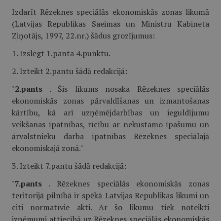
Izdarīt Rēzeknes speciālās ekonomiskās zonas likumā
(Latvijas Republikas Saeimas un Ministru Kabineta
Ziņotājs, 1997, 22.nr.) šādus grozījumus:
1. Izslēgt 1.panta 4.punktu.
2. Izteikt 2.pantu šādā redakcijā:
"
2.pants
. Šis likums nosaka Rēzeknes speciālās
ekonomiskās zonas pārvaldīšanas un izmantošanas
kārtību, kā arī uzņēmējdarbības un ieguldījumu
veikšanas īpatnības, rīcību ar nekustamo īpašumu un
ārvalstnieku darba īpatnības Rēzeknes speciālajā
ekonomiskajā zonā."
3. Izteikt 7.pantu šādā redakcijā:
"
7.pants
. Rēzeknes speciālās ekonomiskās zonas
teritorijā pilnībā ir spēkā Latvijas Republikas likumi un
citi normatīvie akti. Ar šo likumu tiek noteikti
izņēmumi attiecībā uz Rēzeknes speciālās ekonomiskās