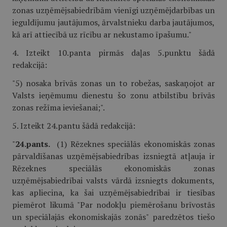
zonas uzņēmējsabiedrībām vienīgi uzņēmējdarbības un
ieguldījumu jautājumos, ārvalstnieku darba jautājumos,
kā arī attiecībā uz rīcību ar nekustamo īpašumu."
4. Izteikt 10.panta pirmās daļas 5.punktu šādā
redakcijā:
"5) nosaka brīvās zonas un to robežas, saskaņojot ar
Valsts ieņēmumu dienestu šo zonu atbilstību brīvās
zonas režīma ieviešanai;".
5. Izteikt 24.pantu šādā redakcijā:
"
24.pants.
(1) Rēzeknes speciālās ekonomiskās zonas
pārvaldīšanas uzņēmējsabiedrības izsniegtā atļauja ir
Rēzeknes speciālās ekonomiskās zonas
uzņēmējsabiedrībai valsts vārdā izsniegts dokuments,
kas apliecina, ka šai uzņēmējsabiedrībai ir tiesības
piemērot likumā "Par nodokļu piemērošanu brīvostās
un speciālajās ekonomiskajās zonās" paredzētos tiešo