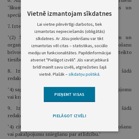
6. Aizstāt 25.pantā vārdus "šajā likumā" ar vārdiem
"likumā "Par nodokļu piemērošanu brīvostās un
Vietnē izmantojam sīkdatnes
speciālajās ekonomiskajās zonās"".
Lai vietne pilnvērtīgi darbotos, tiek
7. Izteikt 26.panta otro daļu šādā redakcijā:
izmantotas nepieciešamās (obligātās)
"(2) Šādiem uzņēmumiem, uzņēmējsabiedrībām un
sīkdatnes. Ar Jūsu piekrišanu var tikt
organizācijām nav likumā "Par nodokļu piemērošanu
izmantotas vēl citas – statistikas, sociālo
brīvostās un speciālajās ekonomiskajās zonās" noteikto
mediju un funkcionalitātes. Papildinformācijai
tiesību un atvieglojumu."
atveriet "Pielāgot izvēli". Jūs varat jebkurā
brīdī mainīt savu izvēli, atgriežoties šajā
8. Izteikt 27.panta pirmās daļas 4.punktu šādā
vietnē. Plašāk –
sīkdatņu politikā
.
redakcijā:
"4) sagaidāmo preču ražošanas un pakalpojumu apjomu
PIEŅEMT VISAS
vai kravu apgrozījumu."
9. Izteikt 28.panta trešās daļas 4.punktu šādā
redakcijā:
PIELĀGOT IZVĒLI
"4) citas darbības, kas nav vērstas uz preču ražošanu
vai pakalpojumu sniegšanu par atlīdzību."