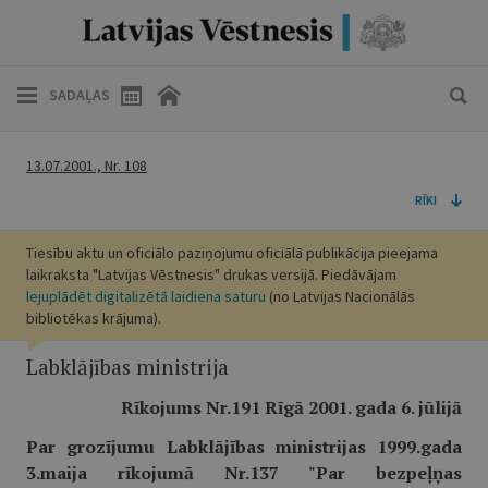
SADAĻAS
13.07.2001., Nr. 108
RĪKI
Tiesību aktu un oficiālo paziņojumu oficiālā publikācija pieejama
laikraksta "Latvijas Vēstnesis" drukas versijā. Piedāvājam
lejuplādēt digitalizētā laidiena saturu
(no Latvijas Nacionālās
bibliotēkas krājuma).
Labklājības ministrija
Rīkojums Nr.191 Rīgā 2001. gada 6. jūlijā
Par grozījumu Labklājības ministrijas 1999.gada
3.maija rīkojumā Nr.137 "Par bezpeļņas