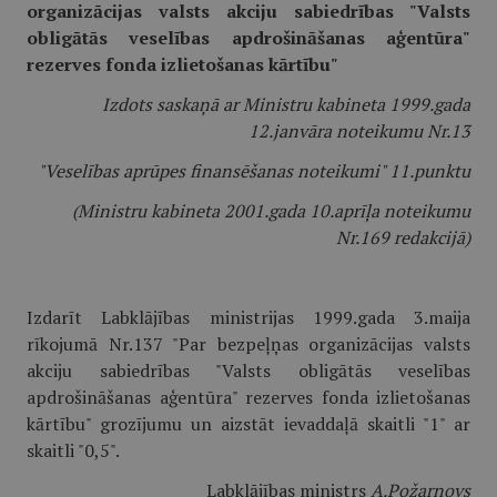
organizācijas valsts akciju sabiedrības "Valsts
obligātās veselības apdrošināšanas aģentūra"
rezerves fonda izlietošanas kārtību"
Izdots saskaņā ar Ministru kabineta 1999.gada
12.janvāra noteikumu Nr.13
"Veselības aprūpes finansēšanas noteikumi" 11.punktu
(Ministru kabineta 2001.gada 10.aprīļa noteikumu
Nr.169 redakcijā)
Izdarīt Labklājības ministrijas 1999.gada 3.maija
rīkojumā Nr.137 "Par bezpeļņas organizācijas valsts
akciju sabiedrības "Valsts obligātās veselības
apdrošināšanas aģentūra" rezerves fonda izlietošanas
kārtību" grozījumu un aizstāt ievaddaļā skaitli "1" ar
skaitli "0,5".
Labklājības ministrs
A.Požarnovs