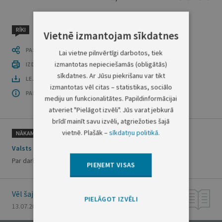
RĪKI
Vietnē izmantojam sīkdatnes
PASTĀSTI CITIEM
Lai vietne pilnvērtīgi darbotos, tiek
izmantotas nepieciešamās (obligātās)
IZDRUKĀT PUBLIKĀCIJU
sīkdatnes. Ar Jūsu piekrišanu var tikt
LEJUPLĀDĒT LAIDIENU (PDF)
izmantotas vēl citas – statistikas, sociālo
PAR OFICIĀLO IZDEVUMU
mediju un funkcionalitātes. Papildinformācijai
atveriet "Pielāgot izvēli". Jūs varat jebkurā
brīdī mainīt savu izvēli, atgriežoties šajā
vietnē. Plašāk –
sīkdatņu politikā
.
NĀKAMAIS
Valsts ieņēmumu dienesta rīkojums Nr.538
Par darba uzsākšanu ar ASYCUDA sistēmu
PIEŅEMT VISAS
Vēl šajā numurā
PIELĀGOT IZVĒLI
13.07.2001., Nr. 108