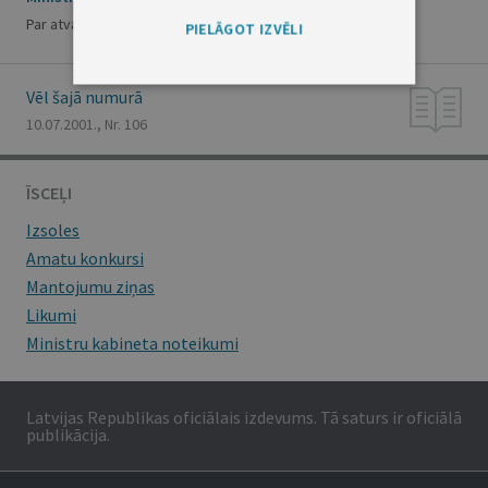
Par atvaļinājuma piešķiršanu I.Bērziņam
PIELĀGOT IZVĒLI
Vēl šajā numurā
10.07.2001., Nr. 106
ĪSCEĻI
Izsoles
Amatu konkursi
Mantojumu ziņas
Likumi
Ministru kabineta noteikumi
Latvijas Republikas oficiālais izdevums. Tā saturs ir oficiālā
publikācija.