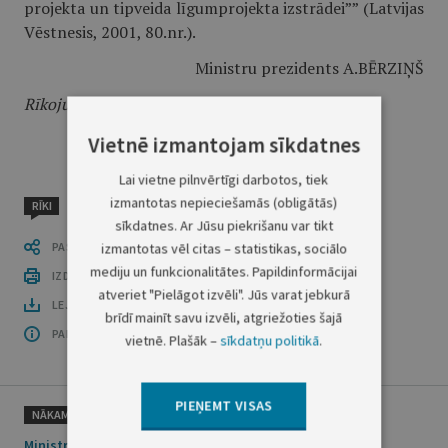
projekta un tipveida līgumprojekta izstrādei”” (Latvijas
Vēstnesis, 2001, 80.nr.).
Ministru prezidents A.BĒRZIŅŠ
Rīkojums stājas spēkā ar 2001.gada 6.jūliju.
Vietnē izmantojam sīkdatnes
Lai vietne pilnvērtīgi darbotos, tiek
izmantotas nepieciešamās (obligātās)
RĪKI
sīkdatnes. Ar Jūsu piekrišanu var tikt
PASTĀSTI CITIEM
izmantotas vēl citas – statistikas, sociālo
mediju un funkcionalitātes. Papildinformācijai
IZDRUKĀT PUBLIKĀCIJU
atveriet "Pielāgot izvēli". Jūs varat jebkurā
LEJUPLĀDĒT LAIDIENU (PDF)
brīdī mainīt savu izvēli, atgriežoties šajā
PAR OFICIĀLO IZDEVUMU
vietnē. Plašāk –
sīkdatņu politikā
.
PIEŅEMT VISAS
NĀKAMAIS
Ministru prezidenta rīkojums Nr.251