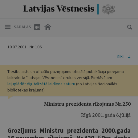
SADAĻAS
10.07.2001., Nr. 106
RĪKI
Tiesību aktu un oficiālo paziņojumu oficiālā publikācija pieejama
laikraksta "Latvijas Vēstnesis" drukas versijā. Piedāvājam
lejuplādēt digitalizētā laidiena saturu
(no Latvijas Nacionālās
bibliotēkas krājuma).
Ministru prezidenta rīkojums Nr.250
Rīgā 2001.gada 6.jūlijā
Grozījums Ministru prezidenta 2000.gada
16.novembra rīkojumā Nr.420 “Par darba