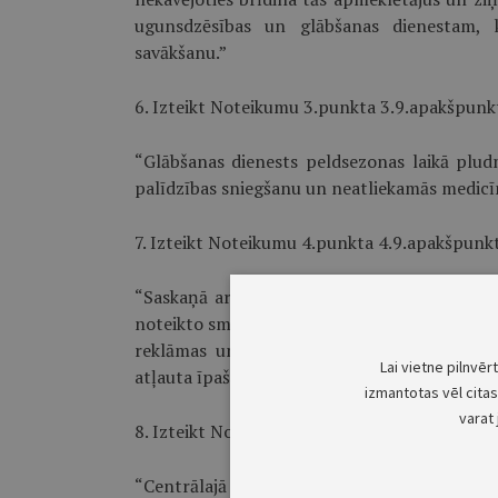
ugunsdzēsības un glābšanas dienestam, 
savākšanu.”
6. Izteikt Noteikumu 3.punkta 3.9.apakš­punkt
“Glābšanas dienests peldsezonas laikā plu
palīdzības sniegšanu un neatliekamās medicīn
7. Izteikt Noteikumu 4.punkta 4.9.apakš­punkt
“Saskaņā ar tabakas izstrādājumu realizācij
noteikto smēķēšanas ierobežošanas principu (
reklāmas un lietošanas ierobežošanu” 11.
Lai vietne pilnvēr
atļauta īpaši paredzētās vietās, kas apzīmētas
izmantotas vēl citas 
varat 
8. Izteikt Noteikumu 5.punktu šādā redakcijā:
“Centrālajā pilsētas peldvietā peldēšana 