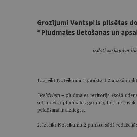
Grozījumi Ventspils pilsētas d
“Pludmales lietošanas un aps
Izdoti saskaņā ar l
1.Izteikt Noteikumu 1.punkta 1.2.apakš­punkt
“Peldvieta –
pludmales teritorijā esošā ūdens
sēklim visā pludmales garumā, bet ne tuvāk
peldēšana ir aizliegta.
2. Izteikt Noteikumu 2.punktu šādā redakcijā: