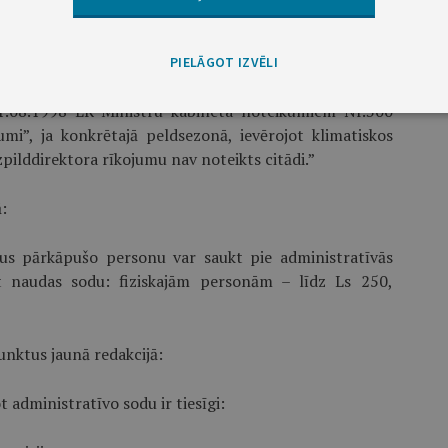
d līdz 2.jūras sēklim.”
PIELĀGOT IZVĒLI
11.08.1998 LR Ministru kabineta noteikumiem Nr.300
mi”, ja konkrētajā peldsezonā, ievērojot klimatiskos
zpilddirektora rīkojumu nav noteikts citādi.”
:
s pārkāpušo personu var saukt pie administratīvās
kot naudas sodu: fiziskajām personām – līdz Ls 250,
nktus jaunā redakcijā:
administratīvo sodu ir tiesīgi: