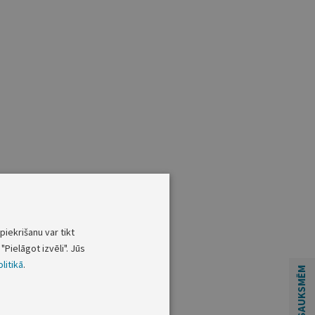
piekrišanu var tikt
"Pielāgot izvēli". Jūs
litikā
.
ATSAUKSMĒM