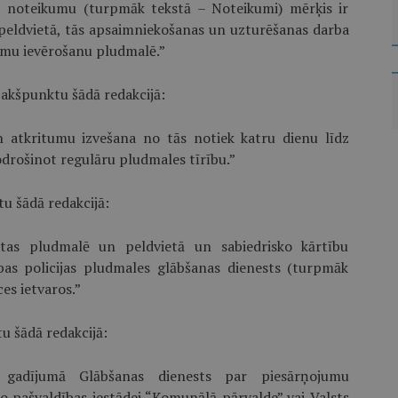
s noteikumu (turpmāk tekstā – Noteikumi) mērķis ir
peldvietā, tās apsaimniekošanas un uzturēšanas darba
kumu ievērošanu pludmalē.”
pakšpunktu šādā redakcijā:
 atkritumu izvešana no tās notiek katru dienu līdz
nodrošinot regulāru pludmales tīrību.”
u šādā redakcijā:
ētas pludmalē un peldvietā un sabiedrisko kārtību
bas policijas pludmales glābšanas dienests (turpmāk
es ietvaros.”
u šādā redakcijā:
 gadījumā Glābšanas dienests par piesārņojumu
o pašvaldības iestādei “Komunālā pārvalde” vai Valsts