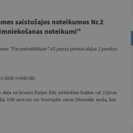
omes saistošajos noteikumos Nr.2
aimniekošanas noteikumi”
ikuma “Par pašvaldībām” 43.panta pirmās daļas 2.punktu
u šādā redakcijā:
 daļa no krasta līnijas līdz peldošām bojām vai 2.jūras
 kā 100 metrus no Ventspils ostas Dienvidu mola, kur