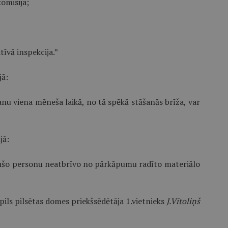
omisija;
īvā inspekcija.”
jā:
 viena mēneša laikā, no tā spēkā stāšanās brīža, var
jā:
ušo personu neatbrīvo no pārkāpumu radīto materiālo
pils pilsētas domes priekšsēdētāja 1.vietnieks
J.Vītoliņš