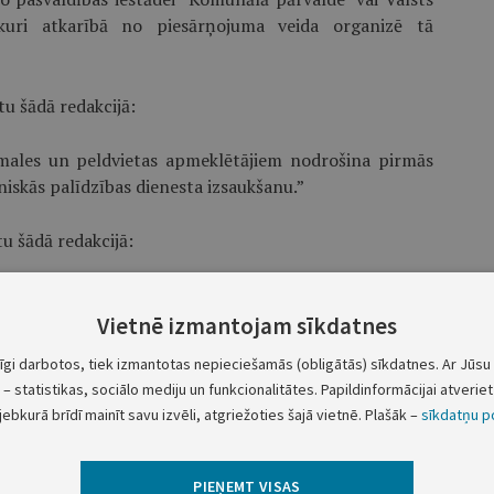
kuri atkarībā no piesārņojuma veida organizē tā
u šādā redakcijā:
dmales un peldvietas apmeklētājiem nodrošina pirmās
iskās palīdzības dienesta izsaukšanu.”
u šādā redakcijā:
as, reklāmas un lietošanas ierobežošanas likumdošanā
šobrīd – likuma “Par tabakas izstrādājumu realizāciju,
Vietnē izmantojam sīkdatnes
 panta pirmās daļas 11.punkts), pludmalē smēķēšana
tīgi darbotos, tiek izmantotas nepieciešamās (obligātās) sīkdatnes. Ar Jūsu 
 ar informācijas zīmi “atļauts smēķēt”.”
– statistikas, sociālo mediju un funkcionalitātes. Papildinformācijai atveriet 
jebkurā brīdī mainīt savu izvēli, atgriežoties šajā vietnē. Plašāk –
sīkdatņu po
atļauta līdz speciāli norobežotām vietām, ko nosaka
PIEŅEMT VISAS