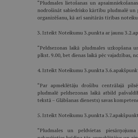
“Pludmales lietošanas un apsaimniekošana
nodrošināt sabiedrisko kārtību pludmalē un 
organizēšanu, kā arī sanitārās tīrības notei
3. Izteikt Noteikumu 3.punkta ar jaunu 3.2.a
“Peldsezonas laikā pludmales uzkopšana un
plkst. 9.00, bet dienas laikā pēc vajadzības, 
4. Izteikt Noteikumu 3.punkta 3.6.apakš­punkt
“Par apmeklētāju drošību centrālajā pils
pludmalē peldsezonas laikā atbild pašvaldī
tekstā – Glābšanas dienests) savas kompetenc
5. Izteikt Noteikumu 3.punkta 3.7.apakš­punkt
“Pludmales un peldvietas piesārņojuma
nekavējoties brīdina tās apmeklētājus un ziņ