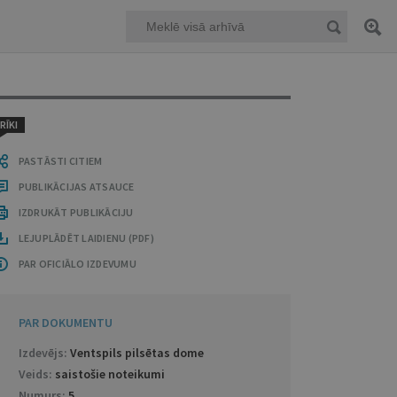
RĪKI
PASTĀSTI CITIEM
PUBLIKĀCIJAS ATSAUCE
IZDRUKĀT PUBLIKĀCIJU
LEJUPLĀDĒT LAIDIENU (PDF)
PAR OFICIĀLO IZDEVUMU
PAR DOKUMENTU
Izdevējs:
Ventspils pilsētas dome
Veids:
saistošie noteikumi
Numurs:
5