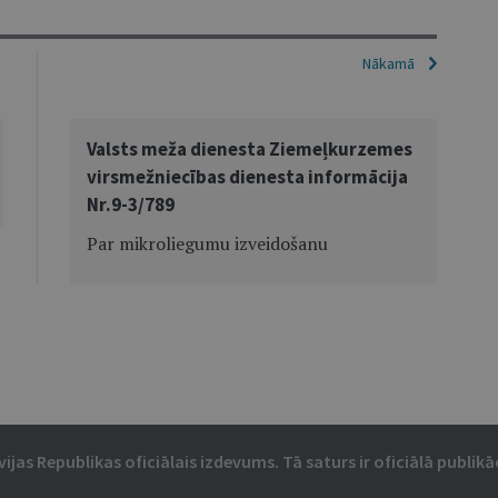
Nākamā
Valsts meža dienesta Ziemeļkurzemes
virsmežniecības dienesta informācija
Nr.9-3/789
Par mikroliegumu izveidošanu
vijas Republikas oficiālais izdevums. Tā saturs ir oficiālā publikāc