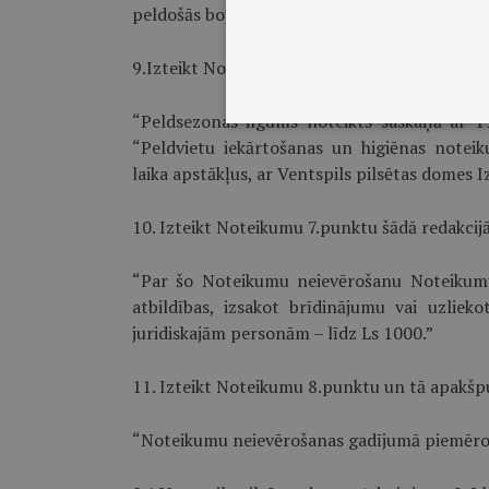
peldošās bojas, bet, ja nav izvietotas bojas, ta
9.Izteikt Noteikumu 6.punktu šādā redakcijā:
“Peldsezonas ilgums noteikts saskaņā ar 
“Peldvietu iekārtošanas un higiēnas noteiku
laika apstākļus, ar Ventspils pilsētas domes I
10. Izteikt Noteikumu 7.punktu šādā redakcijā
“Par šo Noteikumu neievērošanu Noteikumu
atbildības, izsakot brīdinājumu vai uzlie
juridiskajām personām – līdz Ls 1000.”
11. Izteikt Noteikumu 8.punktu un tā apakšpu
“Noteikumu neievērošanas gadījumā piemērot 