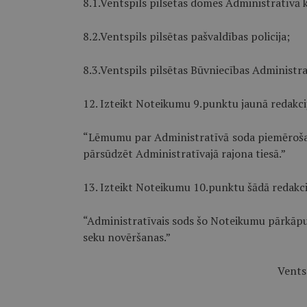
8.1.Ventspils pilsētas domes Administratīvā k
8.2.Ventspils pilsētas pašvaldības policija;
8.3.Ventspils pilsētas Būvniecības Administrat
12. Izteikt Noteikumu 9.punktu jaunā redakci
“Lēmumu par Administratīvā soda piemērošanu
pārsūdzēt Administratīvajā rajona tiesā.”
13. Izteikt Noteikumu 10.punktu šādā redakci
“Administratīvais sods šo Noteikumu pārkāp
seku novēršanas.”
Vents