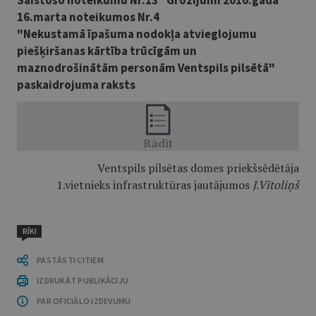
Saistošo noteikumu Nr.13 "Grozījumi 2010.gada
16.marta noteikumos Nr.4
"Nekustamā īpašuma nodokļa atvieglojumu
piešķiršanas kārtība trūcīgām un
maznodrošinātām personām Ventspils pilsētā"
paskaidrojuma raksts
Ventspils pilsētas domes priekšsēdētāja
1.vietnieks infrastruktūras jautājumos
J.Vītoliņš
RĪKI
PASTĀSTI CITIEM
IZDRUKĀT PUBLIKĀCIJU
PAR OFICIĀLO IZDEVUMU