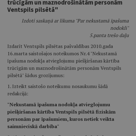
trūcīgām un maznodrošinātām personām
Ventspils pilsētā"
Izdoti saskaņā ar likuma "Par nekustamā īpašuma
nodokli"
5.panta trešo daļu
Izdarīt Ventspils pilsētas pašvaldības 2010.gada
16.marta saistošajos noteikumos Nr.4 "Nekustamā
īpašuma nodokļa atvieglojumu piešķiršanas kārtība
trūcīgām un maznodrošinātām personām Ventspils
pilsētā" šādus grozījumus:
1. Izteikt saistošo noteikumu nosaukumu šādā
redakcijā:
"Nekustamā īpašuma nodokļa atvieglojumu
piešķiršanas kārtība Ventspils pilsētā fiziskām
personām par īpašumiem, kuros netiek veikta
saimnieciskā darbība"