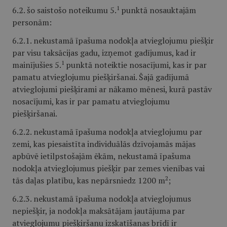
1
6.2. šo saistošo noteikumu 5.
punktā nosauktajām
personām:
6.2.1. nekustamā īpašuma nodokļa atvieglojumu piešķir
par visu taksācijas gadu, izņemot gadījumus, kad ir
1
mainījušies 5.
punktā noteiktie nosacījumi, kas ir par
pamatu atvieglojumu piešķiršanai. Šajā gadījumā
atvieglojumi piešķirami ar nākamo mēnesi, kurā pastāv
nosacījumi, kas ir par pamatu atvieglojumu
piešķiršanai.
6.2.2. nekustamā īpašuma nodokļa atvieglojumu par
zemi, kas piesaistīta individuālās dzīvojamās mājas
apbūvē ietilpstošajām ēkām, nekustamā īpašuma
nodokļa atvieglojumus piešķir par zemes vienības vai
2
tās daļas platību, kas nepārsniedz 1200 m
;
6.2.3. nekustamā īpašuma nodokļa atvieglojumus
nepiešķir, ja nodokļa maksātājam jautājuma par
atvieglojumu piešķiršanu izskatīšanas brīdī ir