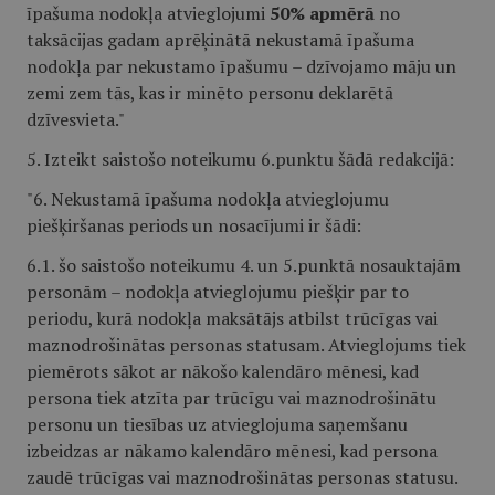
īpašuma nodokļa atvieglojumi
50% apmērā
no
taksācijas gadam aprēķinātā nekustamā īpašuma
nodokļa par nekustamo īpašumu – dzīvojamo māju un
zemi zem tās, kas ir minēto personu deklarētā
dzīvesvieta."
5. Izteikt saistošo noteikumu 6.punktu šādā redakcijā:
"6. Nekustamā īpašuma nodokļa atvieglojumu
piešķiršanas periods un nosacījumi ir šādi:
6.1. šo saistošo noteikumu 4. un 5.punktā nosauktajām
personām – nodokļa atvieglojumu piešķir par to
periodu, kurā nodokļa maksātājs atbilst trūcīgas vai
maznodrošinātas personas statusam. Atvieglojums tiek
piemērots sākot ar nākošo kalendāro mēnesi, kad
persona tiek atzīta par trūcīgu vai maznodrošinātu
personu un tiesības uz atvieglojuma saņemšanu
izbeidzas ar nākamo kalendāro mēnesi, kad persona
zaudē trūcīgas vai maznodrošinātas personas statusu.