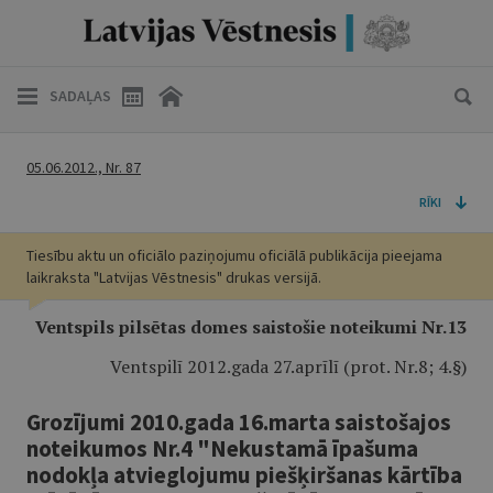
SADAĻAS
05.06.2012., Nr. 87
RĪKI
Tiesību aktu un oficiālo paziņojumu oficiālā publikācija pieejama
laikraksta "Latvijas Vēstnesis" drukas versijā.
Ventspils pilsētas domes saistošie noteikumi Nr.13
Ventspilī 2012.gada 27.aprīlī (prot. Nr.8; 4.§)
Grozījumi 2010.gada 16.marta saistošajos
noteikumos Nr.4 "Nekustamā īpašuma
nodokļa atvieglojumu piešķiršanas kārtība