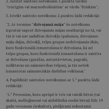
2. Aizstāt saistošo noteikumu 1.punktā vārdus
"trūcīgām vai maznodrošinātām" ar vārdu "fiziskām";
3. Izteikt saistošo noteikumu 2.punktu šādā redakcijā:
"2. Ar terminu
"dzīvojamā māja"
šo noteikumu
izpratnē saprot dzīvojamās mājas neatkarīgi no tā, vai
tās ir vai nav sadalītas dzīvokļu īpašumos, dzīvojamo
māju daļas, dzīvokļi, telpu grupas nedzīvojamās ēkās,
kuru funkcionālā izmantošana ir dzīvošana, kā arī
telpu grupas, kuru funkcionālā izmantošana ir saistīta
ar dzīvošanu (garāžas, autostāvvietas, pagrabi,
noliktavas un saimniecības telpas), ja tās netiek
izmantotas saimnieciskās darbības veikšanai."
1
4. Papildināt saistošos noteikumus ar 5.
punktu šādā
redakcijā:
1
"5.
Personām, kuru aprūpē ir trīs vai vairāk bērni (tai
skaitā, audžuģimenē vai aizbildnībā esošie bērni) līdz 19
gadu vecumam (ieskaitot), piešķirami nekustamā