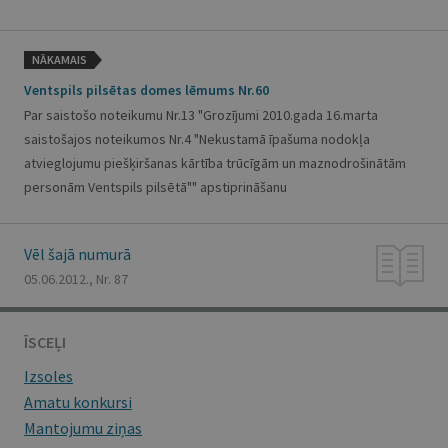
NĀKAMAIS
Ventspils pilsētas domes lēmums Nr.60
Par saistošo noteikumu Nr.13 "Grozījumi 2010.gada 16.marta
saistošajos noteikumos Nr.4 "Nekustamā īpašuma nodokļa
atvieglojumu piešķiršanas kārtība trūcīgām un maznodrošinātām
personām Ventspils pilsētā"" apstiprināšanu
Vēl šajā numurā
05.06.2012., Nr. 87
ĪSCEĻI
Izsoles
Amatu konkursi
Mantojumu ziņas