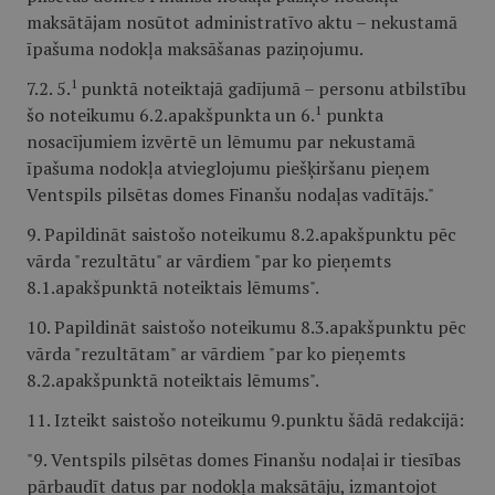
maksātājam nosūtot administratīvo aktu – nekustamā
īpašuma nodokļa maksāšanas paziņojumu.
1
7.2. 5.
punktā noteiktajā gadījumā – personu atbilstību
1
šo noteikumu 6.2.apakšpunkta un 6.
punkta
nosacījumiem izvērtē un lēmumu par nekustamā
īpašuma nodokļa atvieglojumu piešķiršanu pieņem
Ventspils pilsētas domes Finanšu nodaļas vadītājs."
9. Papildināt saistošo noteikumu 8.2.apakšpunktu pēc
vārda "rezultātu" ar vārdiem "par ko pieņemts
8.1.apakšpunktā noteiktais lēmums".
10. Papildināt saistošo noteikumu 8.3.apakšpunktu pēc
vārda "rezultātam" ar vārdiem "par ko pieņemts
8.2.apakšpunktā noteiktais lēmums".
11. Izteikt saistošo noteikumu 9.punktu šādā redakcijā:
"9. Ventspils pilsētas domes Finanšu nodaļai ir tiesības
pārbaudīt datus par nodokļa maksātāju, izmantojot