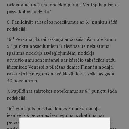
nekustamā īpašuma nodokļa parāds Ventspils pilsētas
pašvaldības budžetā."
1
6. Papildināt saistošos noteikumus ar 6.
punktu šādā
redakcijā:
1
"6.
Personai, kurai saskaņā ar šo saistošo noteikumu
1
5.
punkta nosacījumiem ir tiesības uz nekustamā
īpašuma nodokļa atvieglojumiem, nodokļa
atvieglojumu saņemšanai par kārtējo taksācijas gadu
jāiesniedz Ventspils pilsētas domes Finanšu nodaļai
rakstisks iesniegums ne vēlāk kā līdz taksācijas gada
30.novembrim.
2
7. Papildināt saistošos noteikumus ar 6.
punktu šādā
redakcijā:
2
"6.
Ventspils pilsētas domes Finanšu nodaļai
iesniegtais personas iesniegums uzskatāms par
personas atļauju Ventspils pilsētas domes Finanšu