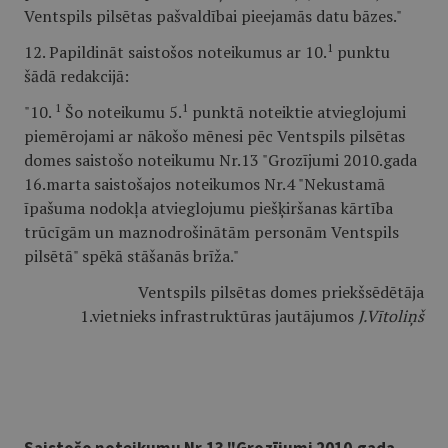
Ventspils pilsētas pašvaldībai pieejamās datu bāzes."
1
12. Papildināt saistošos noteikumus ar 10.
punktu
šādā redakcijā:
1
1
"10.
Šo noteikumu 5.
punktā noteiktie atvieglojumi
piemērojami ar nākošo mēnesi pēc Ventspils pilsētas
domes saistošo noteikumu Nr.13 "Grozījumi 2010.gada
16.marta saistošajos noteikumos Nr.4 "Nekustamā
īpašuma nodokļa atvieglojumu piešķiršanas kārtība
trūcīgām un maznodrošinātām personām Ventspils
pilsētā" spēkā stāšanās brīža."
Ventspils pilsētas domes priekšsēdētāja
1.vietnieks infrastruktūras jautājumos
J.Vītoliņš