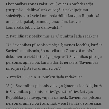
Ekonomikas zonas valstī vai Šveices Konfederācijā
(turpmāk – dalībvalsts) vai viņš ir pakalpojumu
sniedzējs, kurš veic komercdarbību Latvijas Republikā
un sniedz pakalpojumus personām, kas veic
komercdarbību citā dalībvalstī."
1
2. Papildināt noteikumus ar 7.
punktu šādā redakcijā:
1
"7.
Savienības pilsonis vai viņa ģimenes loceklis, kurš ir
Savienības pilsonis, šo noteikumu 7.punktā minētā
dokumenta vietā ir tiesīgs pieprasīt Savienības pilsoņa
personas apliecību, kurā izdarīts ieraksts "Savienības
pilsoņa reģistrācijas apliecība"."
3. Izteikt 8., 9. un 10.punktu šādā redakcijā:
"8. Ja Savienības pilsonis vai viņa ģimenes loceklis, kurš
ir Savienības pilsonis, ir tiesīgs uzturēties Latvijas
Republikā pastāvīgi, viņam izsniedz Savienības pilsoņa
personas apliecību (turpmāk – pastāvīgās uzturēšanās