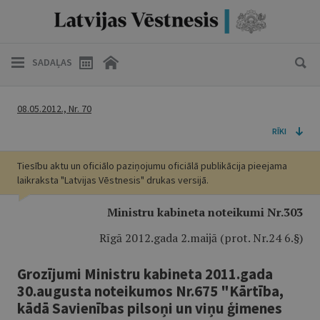
SADAĻAS
08.05.2012., Nr. 70
RĪKI
Tiesību aktu un oficiālo paziņojumu oficiālā publikācija pieejama
laikraksta "Latvijas Vēstnesis" drukas versijā.
Ministru kabineta noteikumi Nr.303
Rīgā 2012.gada 2.maijā (prot. Nr.24 6.§)
Grozījumi Ministru kabineta 2011.gada
30.augusta noteikumos Nr.675 "Kārtība,
kādā Savienības pilsoņi un viņu ģimenes