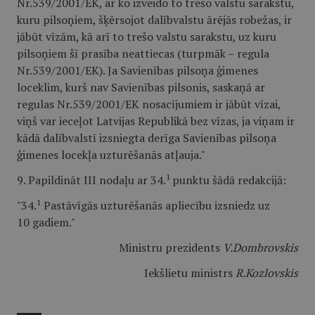
Nr.539/2001/EK, ar ko izveido to trešo valstu sarakstu,
kuru pilsoņiem, šķērsojot dalībvalstu ārējās robežas, ir
jābūt vīzām, kā arī to trešo valstu sarakstu, uz kuru
pilsoņiem šī prasība neattiecas (turpmāk – regula
Nr.539/2001/EK). Ja Savienības pilsoņa ģimenes
loceklim, kurš nav Savienības pilsonis, saskaņā ar
regulas Nr.539/2001/EK nosacījumiem ir jābūt vīzai,
viņš var ieceļot Latvijas Republikā bez vīzas, ja viņam ir
kādā dalībvalstī izsniegta derīga Savienības pilsoņa
ģimenes locekļa uzturēšanās atļauja."
1
9. Papildināt III nodaļu ar 34.
punktu šādā redakcijā:
1
"34.
Pastāvīgās uzturēšanās apliecību izsniedz uz
10 gadiem."
Ministru prezidents
V.Dombrovskis
Iekšlietu ministrs
R.Kozlovskis