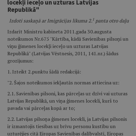
locekļi ieceļo un uzturas Latvijas
Republikā"
1
Izdoti saskaņā ar Imigrācijas likuma 2.
panta otro daļu
Izdarīt Ministru kabineta 2011.gada 30.augusta
noteikumos Nr.675 "Kārtība, kādā Savienības pilsoņi un
viņu ģimenes locekļi ieceļo un uzturas Latvijas
Republikā" (Latvijas Vēstnesis, 2011, 141.nr.) šādus
grozījumus:
1. Izteikt 2.punktu šādā redakcijā:
"2. Šajos noteikumos iekļautās normas attiecina uz:
2.1. Savienības pilsoni, kas pārceļas uz dzīvi vai uzturas
Latvijas Republikā, un viņa ģimenes locekli, kurš to
pavada vai pārceļas kopā ar to;
2.2. Latvijas pilsoņa ģimenes locekli, ja Latvijas pilsonis
ir izmantojis tiesības uz brīvu personu kustību un
uzturējies citā Eiropas Savienības dalībvalstī, Eiropas