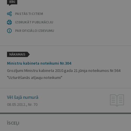
RĪKI
PASTĀSTI CITIEM
IZDRUKĀT PUBLIKĀCIJU
PAR OFICIĀLO IZDEVUMU
NĀKAMAIS
Ministru kabineta noteikumi Nr.304
Grozījumi Ministru kabineta 2010.gada 21.jūnija noteikumos Nr.564
"Uzturēšanās atļauju noteikumi"
Vēl šajā numurā
08.05.2012., Nr. 70
ĪSCEĻI