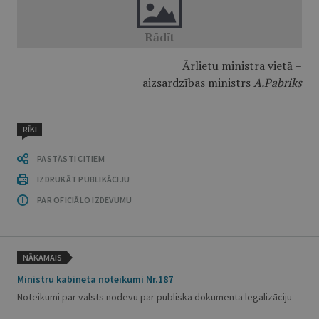
Ārlietu ministra vietā –
aizsardzības ministrs
A.Pabriks
RĪKI
PASTĀSTI CITIEM
IZDRUKĀT PUBLIKĀCIJU
PAR OFICIĀLO IZDEVUMU
NĀKAMAIS
Ministru kabineta noteikumi Nr.187
Noteikumi par valsts nodevu par publiska dokumenta legalizāciju