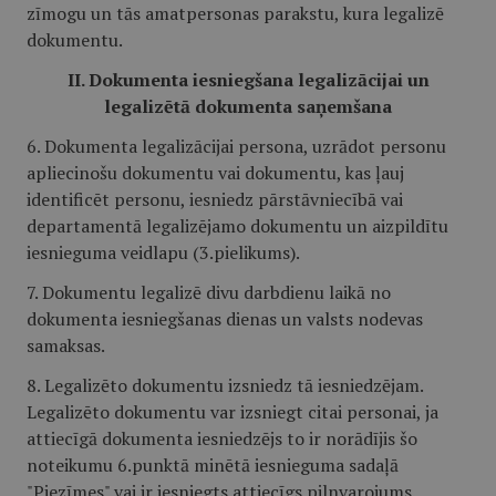
zīmogu un tās amatpersonas parakstu, kura legalizē
dokumentu.
II. Dokumenta iesniegšana legalizācijai un
legalizētā dokumenta saņemšana
6. Dokumenta legalizācijai persona, uzrādot personu
apliecinošu dokumentu vai dokumentu, kas ļauj
identificēt personu, iesniedz pārstāvniecībā vai
departamentā legalizējamo dokumentu un aizpildītu
iesnieguma veidlapu (3.pielikums).
7. Dokumentu legalizē divu darbdienu laikā no
dokumenta iesniegšanas dienas un valsts nodevas
samaksas.
8. Legalizēto dokumentu izsniedz tā iesniedzējam.
Legalizēto dokumentu var izsniegt citai personai, ja
attiecīgā dokumenta iesniedzējs to ir norādījis šo
noteikumu 6.punktā minētā iesnieguma sadaļā
"Piezīmes" vai ir iesniegts attiecīgs pilnvarojums.