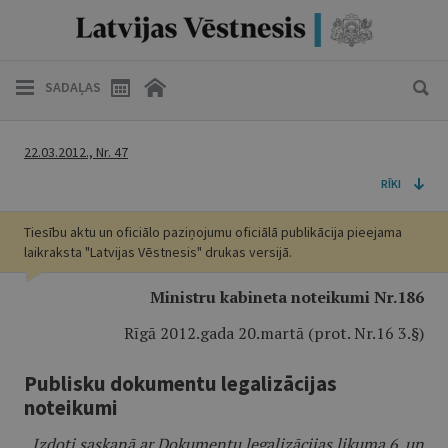
SADAĻAS
22.03.2012., Nr. 47
RĪKI
Tiesību aktu un oficiālo paziņojumu oficiālā publikācija pieejama
laikraksta "Latvijas Vēstnesis" drukas versijā.
Ministru kabineta noteikumi Nr.186
Rīgā 2012.gada 20.martā (prot. Nr.16 3.§)
Publisku dokumentu legalizācijas
noteikumi
Izdoti saskaņā ar Dokumentu legalizācijas likuma 6. un