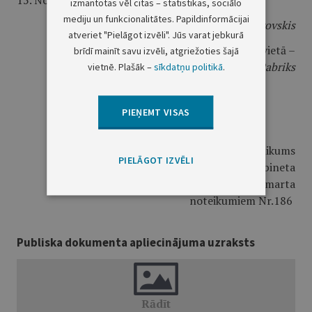
15. Noteikumi stājas spēkā 2012.gada 1.aprīlī.
izmantotas vēl citas – statistikas, sociālo
mediju un funkcionalitātes. Papildinformācijai
Ministru prezidents
V.Dombrovskis
atveriet "Pielāgot izvēli". Jūs varat jebkurā
Ārlietu ministra vietā –
brīdī mainīt savu izvēli, atgriežoties šajā
aizsardzības ministrs
A.Pabriks
vietnē. Plašāk –
sīkdatņu politikā
.
PIEŅEMT VISAS
1.pielikums
PIELĀGOT IZVĒLI
Ministru kabineta
2012.gada 20.marta
noteikumiem Nr.186
Publiska dokumenta apliecinājuma uzraksts