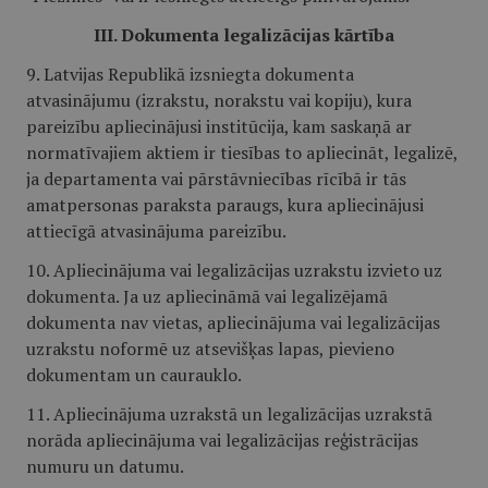
III. Dokumenta legalizācijas kārtība
9. Latvijas Republikā izsniegta dokumenta
atvasinājumu (izrakstu, norakstu vai kopiju), kura
pareizību apliecinājusi institūcija, kam saskaņā ar
normatīvajiem aktiem ir tiesības to apliecināt, legalizē,
ja departamenta vai pārstāvniecības rīcībā ir tās
amatpersonas paraksta paraugs, kura apliecinājusi
attiecīgā atvasinājuma pareizību.
10. Apliecinājuma vai legalizācijas uzrakstu izvieto uz
dokumenta. Ja uz apliecināmā vai legalizējamā
dokumenta nav vietas, apliecinājuma vai legalizācijas
uzrakstu noformē uz atsevišķas lapas, pievieno
dokumentam un caurauklo.
11. Apliecinājuma uzrakstā un legalizācijas uzrakstā
norāda apliecinājuma vai legalizācijas reģistrācijas
numuru un datumu.