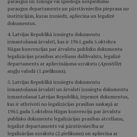
paraugus un zīmoga vai spiedoga nospiedumu
paraugus departaments un pārstāvniecība pieprasa no
institūcijām, kuras izsniedz, apliecina un legalizē
dokumentus.
4. Latvijas Republikā izsniegtu dokumentu
izmantošanai ārvalstī, kas ir 1961.gada 5.oktobra
Hāgas konvencijas par ārvalstu publisko dokumentu
legalizācijas prasības atcelšanu dalībvalsts, legalizē
departaments ar apliecinājuma uzrakstu (
Apostille
)
angļu valodā (1.pielikums).
5. Latvijas Republikā izsniegtu dokumentu
izmantošanai ārvalstī un ārvalstī izsniegtu dokumentu
izmantošanai Latvijas Republikā, izņemot dokumentus,
kas ir atbrīvoti no legalizācijas prasības saskaņā ar
1961.gada 5.oktobra Hāgas konvenciju par ārvalstu
publisko dokumentu legalizācijas prasības atcelšanu,
legalizē departaments vai pārstāvniecība ar
legalizācijas uzrakstu (2.pielikums) un apliecina ar