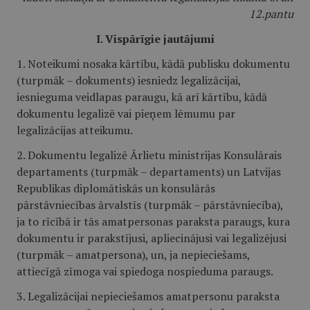
12.pantu
I. Vispārīgie jautājumi
1. Noteikumi nosaka kārtību, kādā publisku dokumentu
(turpmāk – dokuments) iesniedz legalizācijai,
iesnieguma veidlapas paraugu, kā arī kārtību, kādā
dokumentu legalizē vai pieņem lēmumu par
legalizācijas atteikumu.
2. Dokumentu legalizē Ārlietu ministrijas Konsulārais
departaments (turpmāk – departaments) un Latvijas
Republikas diplomātiskās un konsulārās
pārstāvniecības ārvalstīs (turpmāk – pārstāvniecība),
ja to rīcībā ir tās amatpersonas paraksta paraugs, kura
dokumentu ir parakstījusi, apliecinājusi vai legalizējusi
(turpmāk – amatpersona), un, ja nepieciešams,
attiecīgā zīmoga vai spiedoga nospieduma paraugs.
3. Legalizācijai nepieciešamos amatpersonu paraksta