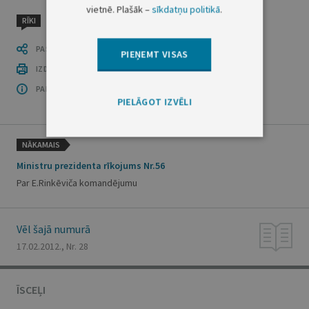
vietnē. Plašāk –
sīkdatņu politikā
.
RĪKI
PASTĀSTI CITIEM
PIEŅEMT VISAS
IZDRUKĀT PUBLIKĀCIJU
PAR OFICIĀLO IZDEVUMU
PIELĀGOT IZVĒLI
NĀKAMAIS
Ministru prezidenta rīkojums Nr.56
Par E.Rinkēviča komandējumu
Vēl šajā numurā
17.02.2012., Nr. 28
ĪSCEĻI