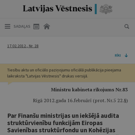
SADAĻAS
17.02.2012., Nr. 28
RĪKI
Tiesību aktu un oficiālo paziņojumu oficiālā publikācija pieejama
laikraksta "Latvijas Vēstnesis" drukas versijā.
Ministru kabineta rīkojums Nr.83
Rīgā 2012.gada 16.februārī (prot. Nr.5 22.§)
Par Finanšu ministrijas un iekšējā audita
struktūrvienību funkcijām Eiropas
Savienības struktūrfondu un Kohēzijas