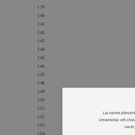
1.39.
1.40.
1.41.
1.42.
1.43.
1.44.
1.45.
1.46.
1.47.
1.48.
1.49.
1.50.
1.51.
Lai vietne pilnvēr
1.52.
izmantotas vēl citas 
1.53.
varat 
1.54.