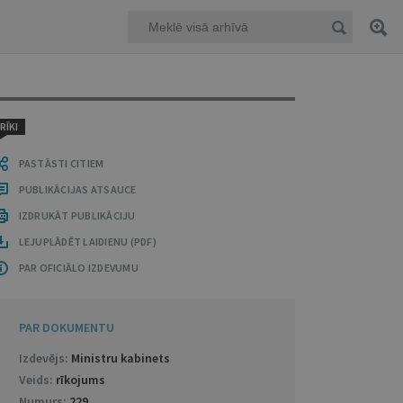
RĪKI
PASTĀSTI CITIEM
PUBLIKĀCIJAS ATSAUCE
IZDRUKĀT PUBLIKĀCIJU
LEJUPLĀDĒT LAIDIENU (PDF)
PAR OFICIĀLO IZDEVUMU
PAR DOKUMENTU
Izdevējs:
Ministru kabinets
Veids:
rīkojums
Numurs:
229