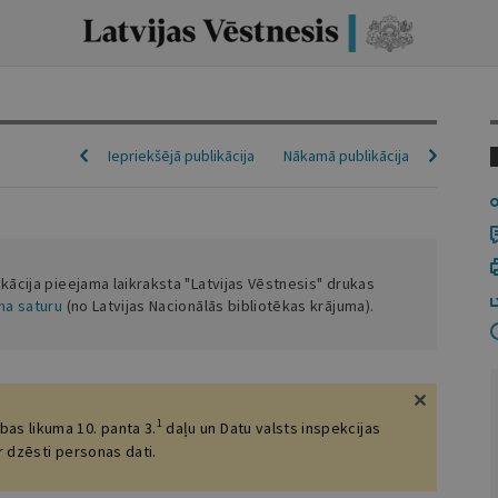
Iepriekšējā publikācija
Nākamā publikācija
ikācija pieejama laikraksta "Latvijas Vēstnesis" drukas
ena saturu
(no Latvijas Nacionālās bibliotēkas krājuma).
1
bas likuma 10. panta 3.
daļu un Datu valsts inspekcijas
ir dzēsti personas dati.