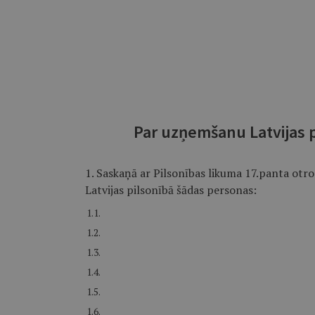
Par uzņemšanu Latvijas p
1. Saskaņā ar Pilsonības likuma 17.panta otr
Latvijas pilsonībā šādas personas:
1.1.
1.2.
1.3.
1.4.
1.5.
1.6.