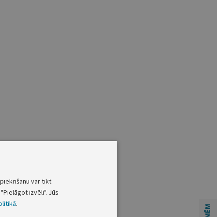
piekrišanu var tikt
"Pielāgot izvēli". Jūs
litikā
.