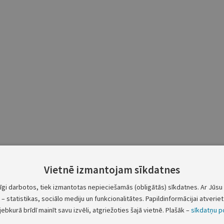
Vietnē izmantojam sīkdatnes
tīgi darbotos, tiek izmantotas nepieciešamās (obligātās) sīkdatnes. Ar Jūsu 
– statistikas, sociālo mediju un funkcionalitātes. Papildinformācijai atveriet 
jebkurā brīdī mainīt savu izvēli, atgriežoties šajā vietnē. Plašāk –
sīkdatņu po