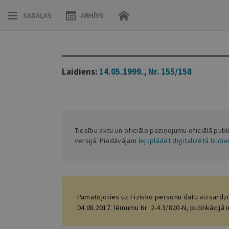
SADAĻAS
ARHĪVS
Laidiens:
14.05.1999., Nr. 155/158
Tiesību aktu un oficiālo paziņojumu oficiālā publ
versijā. Piedāvājam
lejuplādēt digitalizētā laidi
Pamatojoties uz Fizisko personu datu aizsardzī
04.08.2017. lēmumu Nr. 2-4.3/820-N, publikācijā 