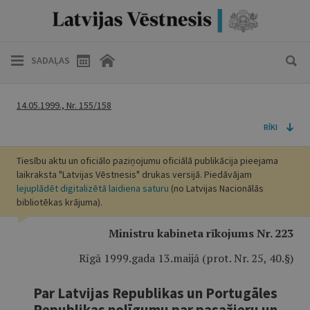
SADAĻAS
14.05.1999., Nr. 155/158
RĪKI
Tiesību aktu un oficiālo paziņojumu oficiālā publikācija pieejama
laikraksta "Latvijas Vēstnesis" drukas versijā. Piedāvājam
lejuplādēt digitalizētā laidiena saturu
(no Latvijas Nacionālās
bibliotēkas krājuma).
Ministru kabineta rīkojums Nr. 223
Rīgā 1999.gada 13.maijā (prot. Nr. 25, 40.§)
Par Latvijas Republikas un Portugāles
Republikas nolīgumu par pasažieru un