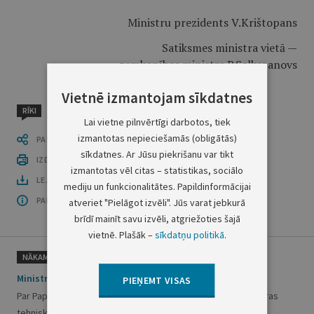
Ministru prezidents V.Krištopans
Satiksmes ministra vietā —
zemkopības ministrs P.Salkazanovs
Vietnē izmantojam sīkdatnes
RĪKI
Lai vietne pilnvērtīgi darbotos, tiek
izmantotas nepieciešamās (obligātās)
PASTĀSTI CITIEM
sīkdatnes. Ar Jūsu piekrišanu var tikt
IZDRUKĀT PUBLIKĀCIJU
izmantotas vēl citas – statistikas, sociālo
LEJUPLĀDĒT LAIDIENU (PDF)
mediju un funkcionalitātes. Papildinformācijai
PAR OFICIĀLO IZDEVUMU
atveriet "Pielāgot izvēli". Jūs varat jebkurā
brīdī mainīt savu izvēli, atgriežoties šajā
vietnē. Plašāk –
sīkdatņu politikā
.
NĀKAMAIS
Ministru kabineta rīkojums Nr.224
PIEŅEMT VISAS
Par Papildu līgumu par Starptautiskās atomenerģijas aģentūras
tehniskās palīdzības sniegšanu Latvijas Republikas valdībai